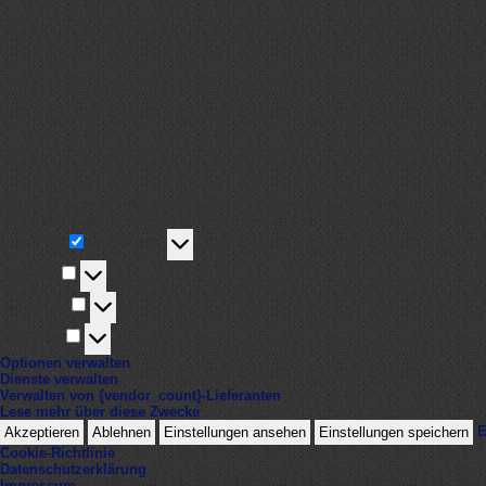
Um dir ein optimales Erlebnis zu bieten, verwenden wir Technologien wie Co
oder eindeutige IDs auf dieser Website verarbeiten. Wenn du deine Zustimmu
Funktional
Funktional
Immer aktiv
Vorlieben
Vorlieben
Statistiken
Statistiken
Marketing
Marketing
Optionen verwalten
Dienste verwalten
Verwalten von {vendor_count}-Lieferanten
Lese mehr über diese Zwecke
E
Akzeptieren
Ablehnen
Einstellungen ansehen
Einstellungen speichern
Cookie-Richtlinie
Datenschutzerklärung
Impressum