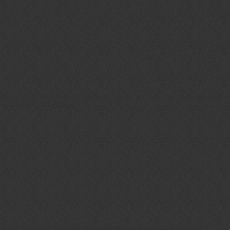
nn du diesen Technologien zustimmst, können wir Daten wie das Surfverhalten
en beeinträchtigt werden.