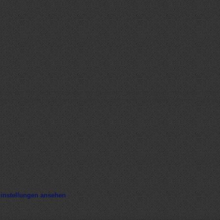
okies, um Geräteinformationen zu speichern und/oder darauf zuzugreifen. We
ng nicht erteilst oder zurückziehst, können bestimmte Merkmale und Funktion
instellungen ansehen