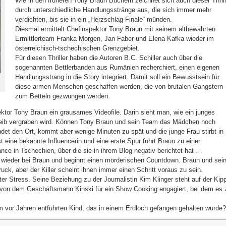
Wie in den früheren Tony Braun Büchern zeichnet sich auch dieser Thrill
durch unterschiedliche Handlungsstränge aus, die sich immer mehr
verdichten, bis sie in ein „Herzschlag-Finale“ münden.
Diesmal ermittelt Chefinspektor Tony Braun mit seinem altbewährten
Ermittlerteam Franka Morgen, Jan Faber und Elena Kafka wieder im
österreichisch-tschechischen Grenzgebiet.
Für diesen Thriller haben die Autoren B.C. Schiller auch über die
sogenannten Bettlerbanden aus Rumänien recherchiert, einen eigenen
Handlungsstrang in die Story integriert. Damit soll ein Bewusstsein für
diese armen Menschen geschaffen werden, die von brutalen Gangstern
zum Betteln gezwungen werden.
ektor Tony Braun ein grausames Videofile. Darin sieht man, wie ein junges
eib vergraben wird. Können Tony Braun und sein Team das Mädchen noch
indet den Ort, kommt aber wenige Minuten zu spät und die junge Frau stirbt in
 eine bekannte Influencerin und eine erste Spur führt Braun zu einer
ce in Tschechien, über die sie in ihrem Blog negativ berichtet hat …
r wieder bei Braun und beginnt einen mörderischen Countdown. Braun und sei
ck, aber der Killer scheint ihnen immer einen Schritt voraus zu sein.
ter Stress. Seine Beziehung zu der Journalistin Kim Klinger steht auf der Kip
von dem Geschäftsmann Kinski für ein Show Cooking engagiert, bei dem es 
 vor Jahren entführten Kind, das in einem Erdloch gefangen gehalten wurde?