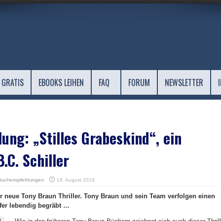
 GRATIS
EBOOKS LEIHEN
FAQ
FORUM
NEWSLETTER
ng: „Stilles Grabeskind“, ein
B.C. Schiller
Buchempfehlungen
18. August 2019
er neue Tony Braun Thriller. Tony Braun und sein Team verfolgen einen
pfer lebendig begräbt …