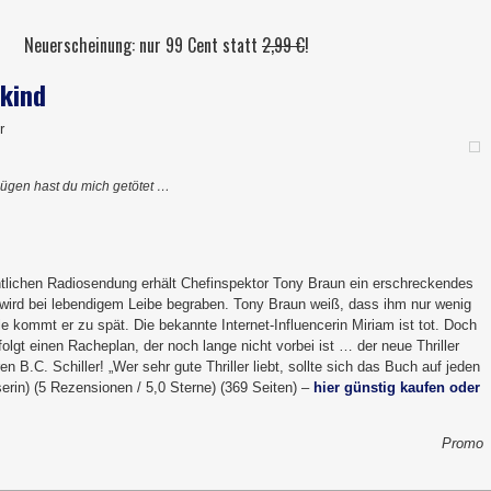
Neuerscheinung: nur 99 Cent statt
2,99 €
!
skind
r
Lügen hast du mich getötet …
lichen Radiosendung erhält Chefinspektor Tony Braun ein erschreckendes
 wird bei lebendigem Leibe begraben. Tony Braun weiß, dass ihm nur wenig
 Eile kommt er zu spät. Die bekannte Internet-Influencerin Miriam ist tot. Doch
olgt einen Racheplan, der noch lange nicht vorbei ist … der neue Thriller
n B.C. Schiller! „Wer sehr gute Thriller liebt, sollte sich das Buch auf jeden
erin) (5 Rezensionen / 5,0 Sterne) (369 Seiten) –
hier günstig kaufen oder
Promo