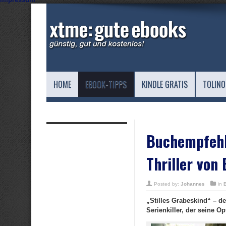
HOME
EBOOK-TIPPS
KINDLE GRATIS
TOLINO
Buchempfehlu
Thriller von 
Posted by:
Johannes
in
„Stilles Grabeskind“ – d
Serienkiller, der seine O