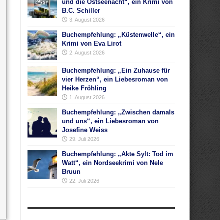
und die Ostseenacht“, ein Krimi von
B.C. Schiller
3. August 2026
Buchempfehlung: „Küstenwelle“, ein
Krimi von Eva Lirot
2. August 2026
Buchempfehlung: „Ein Zuhause für
vier Herzen“, ein Liebesroman von
Heike Fröhling
1. August 2026
Buchempfehlung: „Zwischen damals
und uns“, ein Liebesroman von
Josefine Weiss
29. Juli 2026
Buchempfehlung: „Akte Sylt: Tod im
Watt“, ein Nordseekrimi von Nele
Bruun
22. Juli 2026