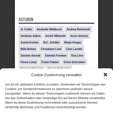
AUTOREN
A. Collin
Anabelle Wildbuch
Andrea Reinhardt
Andreas Adlon
André Milewski
Anne Amrum
Astrid Korten
B.C. Schiller
Birgit Kluger
Béla Bolten
Christiane Lind
Cleo Lavalle
Daniela Arnold
Daniela Frenken
Eva Lirot
Fiona Limar
Frank Fabian
Greta Schneider
Gunnar Schwarz
Hanna Holmgren
Cookie-Zustimmung verwalten
Heike Fröhling
Ina Glahe
Ivo Pala
J. Vellguth
Josefine Weiss
Karolyn Ciseau
Leander Rose
Um dir ein optimales Erlebnis zu bieten, verwenden wir Technologien wie
Leonie Haubrich
Lilly Labord
Livia Pipes
Cookies, um Geräteinformationen zu speichern und/oder darauf
zuzugreifen. Wenn du diesen Technologien zustimmst, können wir Daten
Malin Blunk
Marcus Hünnebeck
Martin Krist
wie das Surfverhalten oder eindeutige IDs auf dieser Website verarbeiten.
Melisa Schwermer
Nele Bruun
Nika Lubitsch
Wenn du deine Zustimmung nicht erteilst oder zurückziehst, können
bestimmte Merkmale und Funktionen beeinträchtigt werden.
Noah Fitz
Nora Amelie
René Junge