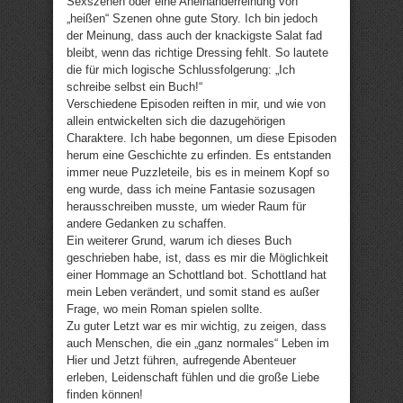
Sexszenen oder eine Aneinanderreihung von
„heißen“ Szenen ohne gute Story. Ich bin jedoch
der Meinung, dass auch der knackigste Salat fad
bleibt, wenn das richtige Dressing fehlt. So lautete
die für mich logische Schlussfolgerung: „Ich
schreibe selbst ein Buch!“
Verschiedene Episoden reiften in mir, und wie von
allein entwickelten sich die dazugehörigen
Charaktere. Ich habe begonnen, um diese Episoden
herum eine Geschichte zu erfinden. Es entstanden
immer neue Puzzleteile, bis es in meinem Kopf so
eng wurde, dass ich meine Fantasie sozusagen
herausschreiben musste, um wieder Raum für
andere Gedanken zu schaffen.
Ein weiterer Grund, warum ich dieses Buch
geschrieben habe, ist, dass es mir die Möglichkeit
einer Hommage an Schottland bot. Schottland hat
mein Leben verändert, und somit stand es außer
Frage, wo mein Roman spielen sollte.
Zu guter Letzt war es mir wichtig, zu zeigen, dass
auch Menschen, die ein „ganz normales“ Leben im
Hier und Jetzt führen, aufregende Abenteuer
erleben, Leidenschaft fühlen und die große Liebe
finden können!