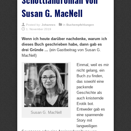
Susan G. MacNell
Posted by:
Johannes
in
Buchempfehlungen
1. November 2019
Wenn ich heute darüber nachdenke, warum ich
dieses Buch geschrieben habe, dann gab es
drei Gründe …
(ein Gastbeitrag von Susan G.
MacNell)
Einmal, weil es mir
nicht gelang, ein
Buch zu finden,
das sowohl eine
packende
Geschichte als
auch knisternde
Erotik bot.
Entweder gab es
Susan G. MacNell
eine spannende
Story mit
langweiligen