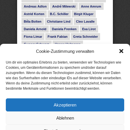
Andreas Adlon
André Milewski
Anne Amrum
Astrid Korten
B.C. Schiller
Birgit Kluger
Béla Bolten
Christiane Lind
Cleo Lavalle
Daniela Arnold
Daniela Frenken
Eva Lirot
Fiona Limar
Frank Fabian
Greta Schneider
Gunnar Schwarz
Hanna Holmgren
Cookie-Zustimmung verwalten
Heike Fröhling
Ina Glahe
Ivo Pala
J. Vellguth
Josefine Weiss
Karolyn Ciseau
Leander Rose
Um dir ein optimales Erlebnis zu bieten, verwenden wir Technologien wie
Leonie Haubrich
Lilly Labord
Livia Pipes
Cookies, um Geräteinformationen zu speichern und/oder darauf
zuzugreifen. Wenn du diesen Technologien zustimmst, können wir Daten
Malin Blunk
Marcus Hünnebeck
Martin Krist
wie das Surfverhalten oder eindeutige IDs auf dieser Website verarbeiten.
Melisa Schwermer
Nele Bruun
Nika Lubitsch
Wenn du deine Zustimmung nicht erteilst oder zurückziehst, können
bestimmte Merkmale und Funktionen beeinträchtigt werden.
Noah Fitz
Nora Amelie
René Junge
Rose Snow
Roxann Hill
Sigrid Konopatzki
Akzeptieren
Silke Nowak
Subina Giuletti
Timo Leibig
Ablehnen