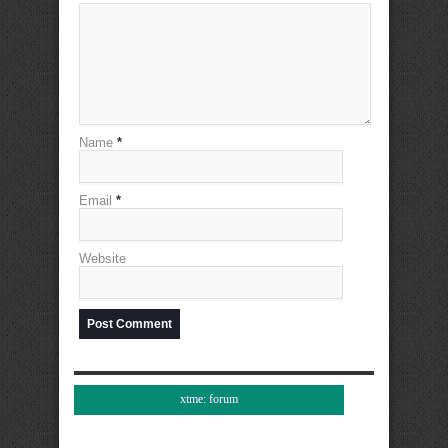
Name
*
Email
*
Website
xtme: forum