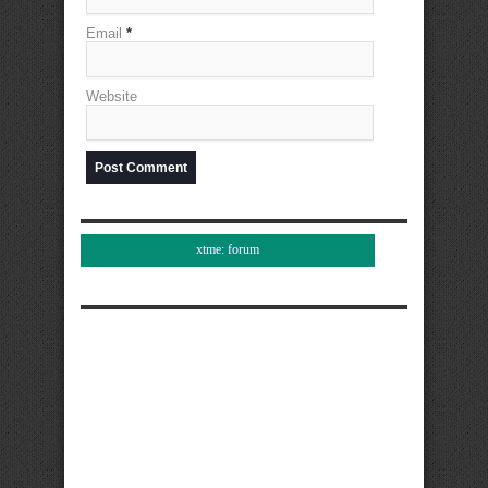
Email
*
Website
xtme: forum