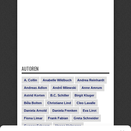
AUTOREN
A. Collin
Anabelle Wildbuch
Andrea Reinhardt
Andreas Adlon
André Milewski
Anne Amrum
Astrid Korten
B.C. Schiller
Birgit Kluger
Béla Bolten
Christiane Lind
Cleo Lavalle
Daniela Arnold
Daniela Frenken
Eva Lirot
Fiona Limar
Frank Fabian
Greta Schneider
Gunnar Schwarz
Hanna Holmgren