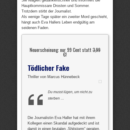
Sie reagiert gedankenschnell und informiert die
Hauptkommissare Drosten und Sommer.
Trotzdem stirbt der Journalist.
Als wenige Tage später ein zweiter Mord geschieht,
hängt auch Eva Hallers Leben endgültig am
seidenen Faden.
Neuerscheinung: nur 99 Cent statt
3,99
€
!
Tödlicher Fake
Thriller von Marcus Hünnebeck
Du musst lügen, um nicht zu
sterben …
Die Journalistin Eva Haller hat mit ihrem
Kollegen einen Skandal aufgedeckt und ist
damit in einen brutalen „Shitstorm“ geraten,