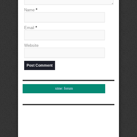
Name
*
Email
*
Website
xtme: forum