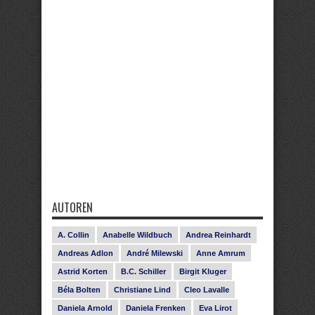
AUTOREN
A. Collin
Anabelle Wildbuch
Andrea Reinhardt
Andreas Adlon
André Milewski
Anne Amrum
Astrid Korten
B.C. Schiller
Birgit Kluger
Béla Bolten
Christiane Lind
Cleo Lavalle
Daniela Arnold
Daniela Frenken
Eva Lirot