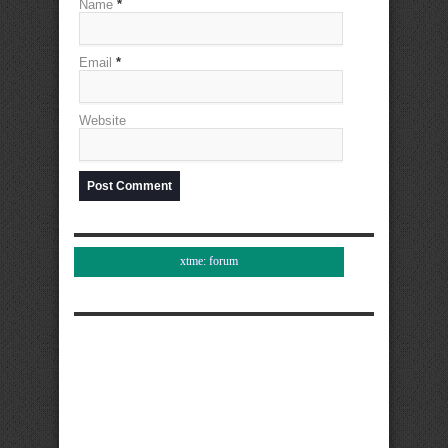
Name
*
Email
*
Website
xtme: forum