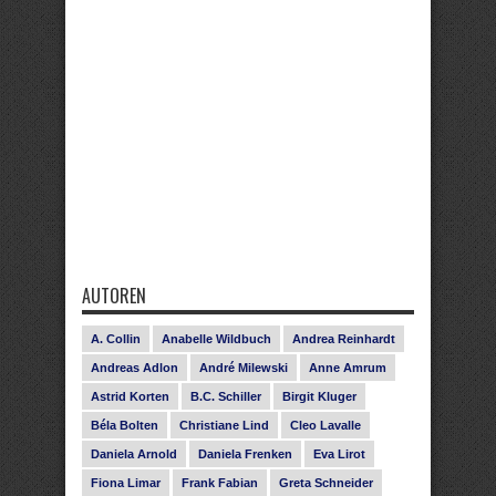
AUTOREN
A. Collin
Anabelle Wildbuch
Andrea Reinhardt
Andreas Adlon
André Milewski
Anne Amrum
Astrid Korten
B.C. Schiller
Birgit Kluger
Béla Bolten
Christiane Lind
Cleo Lavalle
Daniela Arnold
Daniela Frenken
Eva Lirot
Fiona Limar
Frank Fabian
Greta Schneider