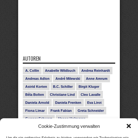
AUTOREN
A. Collin
Anabelle Wildbuch
Andrea Reinhardt
Andreas Adlon
André Milewski
Anne Amrum
Astrid Korten
B.C. Schiller
Birgit Kluger
Béla Bolten
Christiane Lind
Cleo Lavalle
Daniela Arnold
Daniela Frenken
Eva Lirot
Fiona Limar
Frank Fabian
Greta Schneider
Gunnar Schwarz
Hanna Holmgren
Cookie-Zustimmung verwalten
Heike Fröhling
Ina Glahe
Ivo Pala
J. Vellguth
Josefine Weiss
Karolyn Ciseau
Leander Rose