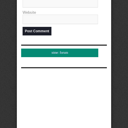
Website
xtme: forum