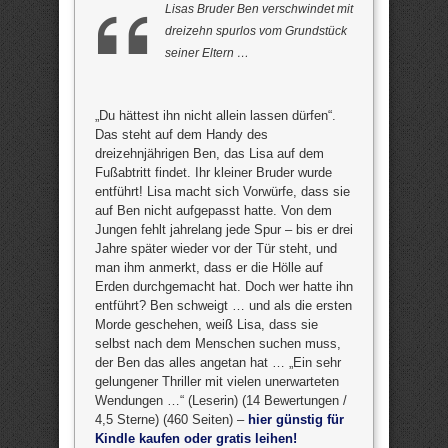
Lisas Bruder Ben verschwindet mit
dreizehn spurlos vom Grundstück
seiner Eltern …
„Du hättest ihn nicht allein lassen dürfen“.
Das steht auf dem Handy des
dreizehnjährigen Ben, das Lisa auf dem
Fußabtritt findet. Ihr kleiner Bruder wurde
entführt! Lisa macht sich Vorwürfe, dass sie
auf Ben nicht aufgepasst hatte. Von dem
Jungen fehlt jahrelang jede Spur – bis er drei
Jahre später wieder vor der Tür steht, und
man ihm anmerkt, dass er die Hölle auf
Erden durchgemacht hat. Doch wer hatte ihn
entführt? Ben schweigt … und als die ersten
Morde geschehen, weiß Lisa, dass sie
selbst nach dem Menschen suchen muss,
der Ben das alles angetan hat … „Ein sehr
gelungener Thriller mit vielen unerwarteten
Wendungen …“ (Leserin) (14 Bewertungen /
4,5 Sterne) (460 Seiten) –
hier günstig für
Kindle kaufen oder gratis leihen!