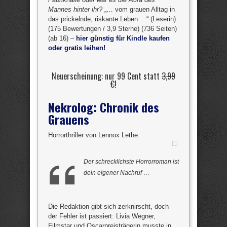
Mannes hinter ihr?
„… vom grauen Alltag in
das prickelnde, riskante Leben …“ (Leserin)
(175 Bewertungen / 3,9 Sterne) (736 Seiten)
(ab 16) –
hier günstig für Kindle kaufen
oder gratis leihen!
Neuerscheinung: nur 99 Cent statt
3,99
€
!
Nekrolog: Chronik des
Grauens
Horrorthriller von Lennox Lethe
Der schrecklichste Horrorroman ist
dein eigener Nachruf …
Die Redaktion gibt sich zerknirscht, doch
der Fehler ist passiert: Livia Wegner,
Filmstar und Oscarpreisträgerin musste in