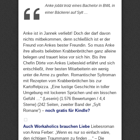
Anke jobbt trotz eines Bachelor in BWL in
einer Bäckerei auf Sylt …
Anke ist in Jannek verliebt! Doch der darf davon
nichts mitbekommen, denn schließlich ist er der
Freund von Ankes bester Freundin. So muss Anke
ihre allseits beliebten Krabbenbrötchen ganz alleine
belegen und trauert leise vor sich hin. Bis ihre
Chefin Dörte von Ankes Liebesleid erfährt und sich
entschließt, ihrer besten Mitarbeiterin ein wenig
unter die Arme zu greifen. Romantischer Syltroman
mit Rezepten vom Krabbenbrötchen bis zur
Kartoffelpizza. „Eine lustige Geschichte in toller
Umgebung mit lockeren Sprüchen und ein bisschen
Gefühl …“ (Leserin) (1.576 Bewertungen / 4,4
Sterne) (242 Seiten, zweiter Band der „Sylt
Romane“) –
noch gratis für Kindle?
Auch Workaholics brauchen Liebe
Liebesroman
von Anna Ferber: „Wenn es nur so einfach wäre,
den richtigen Traummann zu finden …“ – Die