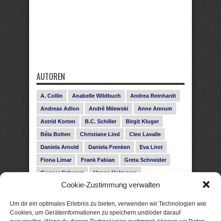
AUTOREN
A. Collin
Anabelle Wildbuch
Andrea Reinhardt
Andreas Adlon
André Milewski
Anne Amrum
Astrid Korten
B.C. Schiller
Birgit Kluger
Béla Bolten
Christiane Lind
Cleo Lavalle
Daniela Arnold
Daniela Frenken
Eva Lirot
Fiona Limar
Frank Fabian
Greta Schneider
Gunnar Schwarz
Hanna Holmgren
Cookie-Zustimmung verwalten
Heike Fröhling
Ina Glahe
Ivo Pala
J. Vellguth
Josefine Weiss
Karolyn Ciseau
Leander Rose
Um dir ein optimales Erlebnis zu bieten, verwenden wir Technologien wie
Leonie Haubrich
Lilly Labord
Livia Pipes
Cookies, um Geräteinformationen zu speichern und/oder darauf