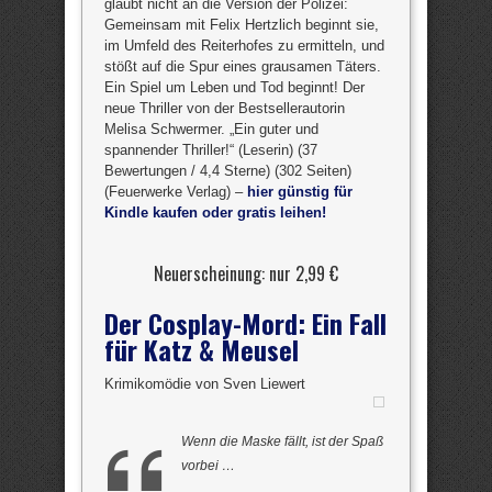
glaubt nicht an die Version der Polizei:
Gemeinsam mit Felix Hertzlich beginnt sie,
im Umfeld des Reiterhofes zu ermitteln, und
stößt auf die Spur eines grausamen Täters.
Ein Spiel um Leben und Tod beginnt! Der
neue Thriller von der Bestsellerautorin
Melisa Schwermer. „Ein guter und
spannender Thriller!“ (Leserin) (37
Bewertungen / 4,4 Sterne) (302 Seiten)
(Feuerwerke Verlag) –
hier günstig für
Kindle kaufen oder gratis leihen!
Neuerscheinung: nur 2,99 €
Der Cosplay-Mord: Ein Fall
für Katz & Meusel
Krimikomödie von Sven Liewert
Wenn die Maske fällt, ist der Spaß
vorbei …