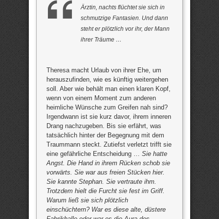
Ärztin, nachts flüchtet sie sich in
schmutzige Fantasien. Und dann
steht er plötzlich vor ihr, der Mann
ihrer Träume …
Theresa macht Urlaub von ihrer Ehe, um
herauszufinden, wie es künftig weitergehen
soll. Aber wie behält man einen klaren Kopf,
wenn von einem Moment zum anderen
heimliche Wünsche zum Greifen nah sind?
Irgendwann ist sie kurz davor, ihrem inneren
Drang nachzugeben. Bis sie erfährt, was
tatsächlich hinter der Begegnung mit dem
Traummann steckt. Zutiefst verletzt trifft sie
eine gefährliche Entscheidung …
Sie hatte
Angst. Die Hand in ihrem Rücken schob sie
vorwärts. Sie war aus freien Stücken hier.
Sie kannte Stephan. Sie vertraute ihm.
Trotzdem hielt die Furcht sie fest im Griff.
Warum ließ sie sich plötzlich
einschüchtern? War es diese alte, düstere
Fabrikhalle oder war es die Aura des