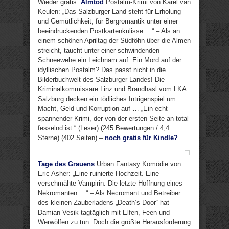
Wieder gratis:
Almtod
Postalm-Krimi von Karel van
Keulen: „Das Salzburger Land steht für Erholung
und Gemütlichkeit, für Bergromantik unter einer
beeindruckenden Postkartenkulisse …“ – Als an
einem schönen Apriltag der Südföhn über die Almen
streicht, taucht unter einer schwindenden
Schneewehe ein Leichnam auf. Ein Mord auf der
idyllischen Postalm? Das passt nicht in die
Bilderbuchwelt des Salzburger Landes! Die
Kriminalkommissare Linz und Brandhasl vom LKA
Salzburg decken ein tödliches Intrigenspiel um
Macht, Geld und Korruption auf … „Ein echt
spannender Krimi, der von der ersten Seite an total
fesselnd ist.“ (Leser) (245 Bewertungen / 4,4
Sterne) (402 Seiten) –
noch gratis für Kindle?
Tage des Grauens
Urban Fantasy Komödie von
Eric Asher: „Eine ruinierte Hochzeit. Eine
verschmähte Vampirin. Die letzte Hoffnung eines
Nekromanten …“ – Als Necromant und Betreiber
des kleinen Zauberladens „Death’s Door“ hat
Damian Vesik tagtäglich mit Elfen, Feen und
Werwölfen zu tun. Doch die größte Herausforderung