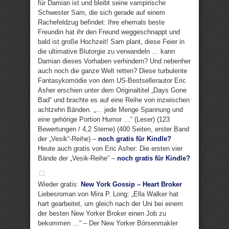
für Damian ist und bleibt seine vampirische
Schwester Sam, die sich gerade auf einem
Rachefeldzug befindet: Ihre ehemals beste
Freundin hat ihr den Freund weggeschnappt und
bald ist große Hochzeit! Sam plant, diese Feier in
die ultimative Blutorgie zu verwandeln … kann
Damian dieses Vorhaben verhindern? Und nebenher
auch noch die ganze Welt retten? Diese turbulente
Fantasykomödie von dem US-Bestsellerautor Eric
Asher erschien unter dem Originaltitel „Days Gone
Bad“ und brachte es auf eine Reihe von inzwischen
achtzehn Bänden. „… jede Menge Spannung und
eine gehörige Portion Humor …“ (Leser) (123
Bewertungen / 4,2 Sterne) (400 Seiten, erster Band
der „Vesik“-Reihe) –
noch gratis für Kindle?
Heute auch gratis von Eric Asher: Die ersten vier
Bände der „Vesik-Reihe“ –
noch gratis für Kindle?
Wieder gratis:
New York Gossip – Heart Broker
Liebesroman von Mira P. Long: „Ella Walker hat
hart gearbeitet, um gleich nach der Uni bei einem
der besten New Yorker Broker einen Job zu
bekommen …“ – Der New Yorker Börsenmakler