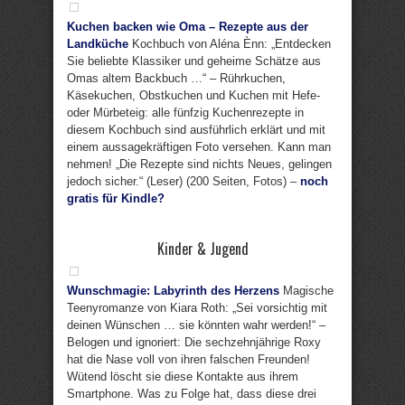
Kuchen backen wie Oma – Rezepte aus der
Landküche
Kochbuch von Aléna Ènn: „Entdecken
Sie beliebte Klassiker und geheime Schätze aus
Omas altem Backbuch …“ – Rührkuchen,
Käsekuchen, Obstkuchen und Kuchen mit Hefe-
oder Mürbeteig: alle fünfzig Kuchenrezepte in
diesem Kochbuch sind ausführlich erklärt und mit
einem aussagekräftigen Foto versehen. Kann man
nehmen! „Die Rezepte sind nichts Neues, gelingen
jedoch sicher.“ (Leser) (200 Seiten, Fotos) –
noch
gratis für Kindle?
Kinder & Jugend
Wunschmagie: Labyrinth des Herzens
Magische
Teenyromanze von Kiara Roth: „Sei vorsichtig mit
deinen Wünschen … sie könnten wahr werden!“ –
Belogen und ignoriert: Die sechzehnjährige Roxy
hat die Nase voll von ihren falschen Freunden!
Wütend löscht sie diese Kontakte aus ihrem
Smartphone. Was zu Folge hat, dass diese drei