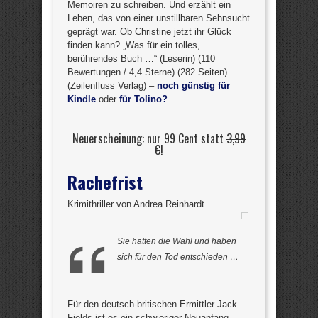
Memoiren zu schreiben. Und erzählt ein
Leben, das von einer unstillbaren Sehnsucht
geprägt war. Ob Christine jetzt ihr Glück
finden kann? „Was für ein tolles,
berührendes Buch …“ (Leserin) (110
Bewertungen / 4,4 Sterne) (282 Seiten)
(Zeilenfluss Verlag) –
noch günstig für
Kindle
oder
für Tolino?
Neuerscheinung: nur 99 Cent statt
3,99
€
!
Rachefrist
Krimithriller von Andrea Reinhardt
Sie hatten die Wahl und haben
sich für den Tod entschieden …
Für den deutsch-britischen Ermittler Jack
Fields ist es ein schwieriger Neuanfang.