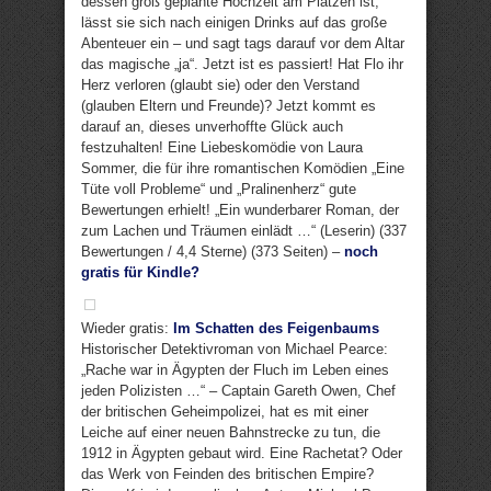
dessen groß geplante Hochzeit am Platzen ist,
lässt sie sich nach einigen Drinks auf das große
Abenteuer ein – und sagt tags darauf vor dem Altar
das magische „ja“. Jetzt ist es passiert! Hat Flo ihr
Herz verloren (glaubt sie) oder den Verstand
(glauben Eltern und Freunde)? Jetzt kommt es
darauf an, dieses unverhoffte Glück auch
festzuhalten! Eine Liebeskomödie von Laura
Sommer, die für ihre romantischen Komödien „Eine
Tüte voll Probleme“ und „Pralinenherz“ gute
Bewertungen erhielt! „Ein wunderbarer Roman, der
zum Lachen und Träumen einlädt …“ (Leserin) (337
Bewertungen / 4,4 Sterne) (373 Seiten) –
noch
gratis für Kindle?
Wieder gratis:
Im Schatten des Feigenbaums
Historischer Detektivroman von Michael Pearce:
„Rache war in Ägypten der Fluch im Leben eines
jeden Polizisten …“ – Captain Gareth Owen, Chef
der britischen Geheimpolizei, hat es mit einer
Leiche auf einer neuen Bahnstrecke zu tun, die
1912 in Ägypten gebaut wird. Eine Rachetat? Oder
das Werk von Feinden des britischen Empire?