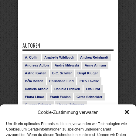
AUTOREN
A. Collin
Anabelle Wildbuch
Andrea Reinhardt
Andreas Adlon
André Milewski
Anne Amrum
Astrid Korten
B.C. Schiller
Birgit Kluger
Béla Bolten
Christiane Lind
Cleo Lavalle
Daniela Arnold
Daniela Frenken
Eva Lirot
Fiona Limar
Frank Fabian
Greta Schneider
Gunnar Schwarz
Hanna Holmgren
Cookie-Zustimmung verwalten
Heike Fröhling
Ina Glahe
Ivo Pala
J. Vellguth
Josefine Weiss
Karolyn Ciseau
Leander Rose
Um dir ein optimales Erlebnis zu bieten, verwenden wir Technologien wie
Leonie Haubrich
Lilly Labord
Livia Pipes
Cookies, um Geräteinformationen zu speichern und/oder darauf
zuzugreifen. Wenn du diesen Technologien zustimmst, können wir Daten