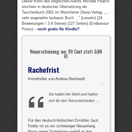
Dieser Krimi des englischen Autors Michael Pearce
erschien in deutscher Übersetzung als
Taschenbuch 2001 im Münchener Diana Verlag. „…
sehr angenehm lesbares Buch …“ (Leserin) (24
Bewertungen / 3,9 Sterne) (227 Seiten) (Endeavour
Press) –
noch gratis für Kindle?
Neuerscheinung: nur 99 Cent statt
3,99
€
!
Rachefrist
Krimithriller von Andrea Reinhardt
Sie hatten die Wahl und haben
sich für den Tod entschieden …
Für den deutsch-britischen Ermittler Jack
Fields ist es ein schwieriger Neuanfang.
Nach seiner Scheidung verließ er das