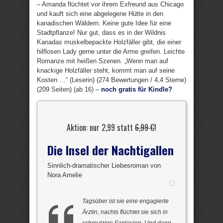
– Amanda flüchtet vor ihrem Exfreund aus Chicago
und kauft sich eine abgelegene Hütte in den
kanadischen Wäldern. Keine gute Idee für eine
Stadtpflanze! Nur gut, dass es in der Wildnis
Kanadas muskelbepackte Holzfäller gibt, die einer
hilflosen Lady gerne unter die Arme greifen. Leichte
Romanze mit heißen Szenen. „Wenn man auf
knackige Holzfäller steht, kommt man auf seine
Kosten …“ (Leserin) (274 Bewertungen / 4,4 Sterne)
(209 Seiten) (ab 16) –
noch gratis für Kindle?
Aktion: nur 2,99 statt
6,99 €
!
Die Insel der Nachtigallen
Sinnlich-dramatischer Liebesroman von
Nora Amelie
Tagsüber ist sie eine engagierte
Ärztin, nachts flüchtet sie sich in
schmutzige Fantasien. Und dann