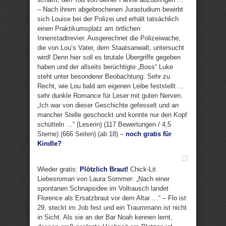
– Nach ihrem abgebrochenen Jurastudium bewirbt
sich Louise bei der Polizei und erhält tatsächlich
einen Praktikumsplatz am örtlichen
Innenstadtrevier. Ausgerechnet die Polizeiwache,
die von Lou’s Vater, dem Staatsanwalt, untersucht
wird! Denn hier soll es brutale Übergriffe gegeben
haben und der allseits berüchtigte „Boss“ Luke
steht unter besonderer Beobachtung. Sehr zu
Recht, wie Lou bald am eigenen Leibe feststellt …
sehr dunkle Romance für Leser mit guten Nerven.
„Ich war von dieser Geschichte gefesselt und an
mancher Stelle geschockt und konnte nur den Kopf
schütteln …“ (Leserin) (117 Bewertungen / 4,5
Sterne) (666 Seiten) (ab 18) –
noch gratis für
Kindle?
Wieder gratis:
Plötzlich Braut!
Chick-Lit
Liebesroman von Laura Sommer: „Nach einer
spontanen Schnapsidee im Vollrausch landet
Florence als Ersatzbraut vor dem Altar …“ – Flo ist
29, steckt im Job fest und ein Traummann ist nicht
in Sicht. Als sie an der Bar Noah kennen lernt,