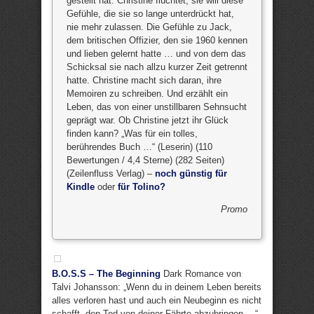
gestellt hat. Christine flüchtet, sie will diese
Gefühle, die sie so lange unterdrückt hat,
nie mehr zulassen. Die Gefühle zu Jack,
dem britischen Offizier, den sie 1960 kennen
und lieben gelernt hatte … und von dem das
Schicksal sie nach allzu kurzer Zeit getrennt
hatte. Christine macht sich daran, ihre
Memoiren zu schreiben. Und erzählt ein
Leben, das von einer unstillbaren Sehnsucht
geprägt war. Ob Christine jetzt ihr Glück
finden kann? „Was für ein tolles,
berührendes Buch …“ (Leserin) (110
Bewertungen / 4,4 Sterne) (282 Seiten)
(Zeilenfluss Verlag) –
noch günstig für
Kindle
oder
für Tolino?
Promo
B.O.S.S – The Beginning
Dark Romance von
Talvi Johansson: „Wenn du in deinem Leben bereits
alles verloren hast und auch ein Neubeginn es nicht
schafft, den Tod von deiner Fährte abzubringen …“