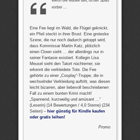
Wenn die Maske fällt, ist der Spaß
vorbei …
Eine Fee liegt im Wald, die Flügel geknickt,
ein Pfeil steckt in ihrer Brust. Eine groteske
Szene, die nur noch dadurch getoppt wird,
dass Kommissar Martin Katz, plötzlich
einen Clown sieht … der allerdings nur in
seiner Fantasie existiert. Kollegin Lisa
Meusel sieht den Tatort nüchterner, sie
erkennt die verkleidete Tote. Die Fee
gehörte zu einer „Cosplay“-Truppe, die in
wechselnder Verkleidung auftritt, was diesen
leicht bizarren, aber liebevoll beschriebenen
Fall zu einem bunten Krimi macht!
„Spannend, kurzweilig und amüsant …“
(Leserin) (14 Bewertungen / 4,0 Sterne) (234
Seiten) –
hier günstig für Kindle kaufen
oder gratis leihen!
Promo