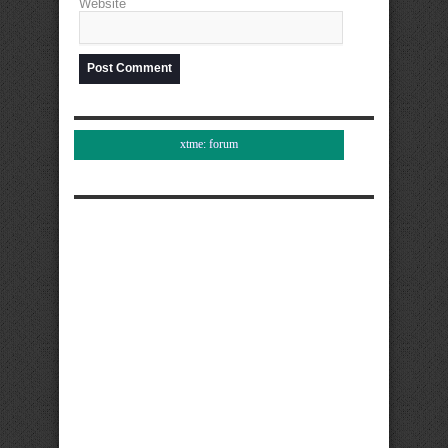
Website
xtme: forum