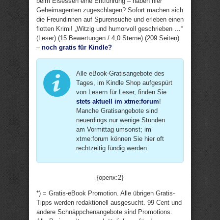
beim Eisessen eine Entführung – haben hier
Geheimagenten zugeschlagen? Sofort machen sich
die Freundinnen auf Spurensuche und erleben einen
flotten Krimi! „Witzig und humorvoll geschrieben …“
(Leser) (15 Bewertungen / 4,0 Sterne) (209 Seiten)
–
noch gratis für Kindle?
Alle eBook-Gratisangebote des
Tages, im Kindle Shop aufgespürt
von Lesern für Leser, finden Sie
stets aktuell im xtme:forum
!
Manche Gratisangebote sind
neuerdings nur wenige Stunden
am Vormittag umsonst; im
xtme:forum können Sie hier oft
rechtzeitig fündig werden.
{openx:2}
*) = Gratis-eBook Promotion. Alle übrigen Gratis-
Tipps werden redaktionell ausgesucht. 99 Cent und
andere Schnäppchenangebote sind Promotions.