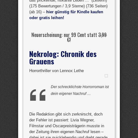
das prickelnde, riskante Leben …“ (Leserin)
(175 Bewertungen / 3,9 Sterne) (736 Seiten)
(ab 16) –
hier günstig für Kindle kaufen
oder gratis leihen!
Neuerscheinung: nur 99 Cent statt
3,99
€
!
Nekrolog: Chronik des
Grauens
Horrorthriller von Lennox Lethe
Der schrecklichste Horrorroman ist
dein eigener Nachruf …
Die Redaktion gibt sich zerknirscht, doch
der Fehler ist passiert: Livia Wegner,
Filmstar und Oscarpreisträgerin musste in
der Zeitung ihren eigenen Nachruf lesen –
dabei ist sie quicklebendig und dreht gerade