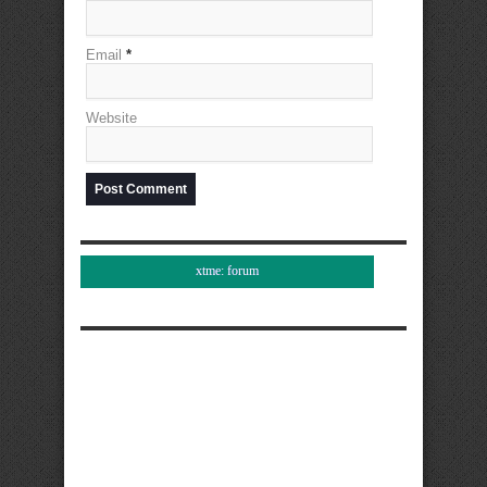
Email
*
Website
xtme: forum