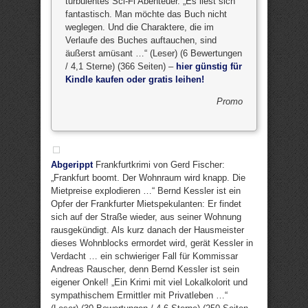
turbulentes Sci-Fi Abenteuer. „Es liest sich
fantastisch. Man möchte das Buch nicht
weglegen. Und die Charaktere, die im
Verlaufe des Buches auftauchen, sind
äußerst amüsant …“ (Leser) (6 Bewertungen
/ 4,1 Sterne) (366 Seiten) –
hier günstig für
Kindle kaufen oder gratis leihen!
Promo
Abgerippt
Frankfurtkrimi von Gerd Fischer:
„Frankfurt boomt. Der Wohnraum wird knapp. Die
Mietpreise explodieren …“ Bernd Kessler ist ein
Opfer der Frankfurter Mietspekulanten: Er findet
sich auf der Straße wieder, aus seiner Wohnung
rausgekündigt. Als kurz danach der Hausmeister
dieses Wohnblocks ermordet wird, gerät Kessler in
Verdacht … ein schwieriger Fall für Kommissar
Andreas Rauscher, denn Bernd Kessler ist sein
eigener Onkel! „Ein Krimi mit viel Lokalkolorit und
sympathischem Ermittler mit Privatleben …“