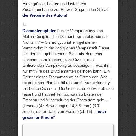
Hintergründe, Fakten und historische
Zusammenhänge zur Riftwelt-Saga finden Sie auf
der Website des Autors!
Diamantensplitter
Dunkle Vampirfantasy von
Melina Coniglio: „Ein Diamant, so farblos wie das
Nichts …“ – Gismo Lyco ist ein gefallener
Vampirprinz in der königlichen Vampirstadt Fianar.
Um den ihm gebührenden Platz als Herrscher
einnehmen zu können, plant Gizmo, den
amtierenden Vampirkönig zu beseitigen – was ihm
nur mithilfe des Blutdiamanten gelingen kann. Ein
Splitter dieses Diamanten weist Gismo den Weg …
ob er seinen Plan ausführen kann? Vampirfantasy
mit heißen Szenen. „Die Geschichte entwickelt sich
rasant und hat viel Tempo, was zu Lasten der
Emotion und Ausarbeitung der Charaktere geht …“
(Leserin) (47 Bewertungen / 4,3 Sterne) (370
Seiten, erster Band von zweien) (ab 16) –
noch
gratis für Kindle?