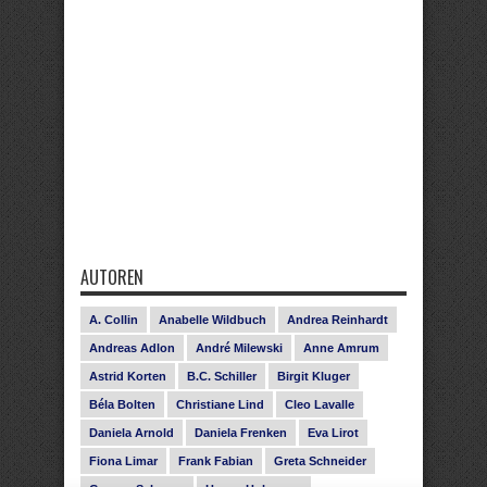
AUTOREN
A. Collin
Anabelle Wildbuch
Andrea Reinhardt
Andreas Adlon
André Milewski
Anne Amrum
Astrid Korten
B.C. Schiller
Birgit Kluger
Béla Bolten
Christiane Lind
Cleo Lavalle
Daniela Arnold
Daniela Frenken
Eva Lirot
Fiona Limar
Frank Fabian
Greta Schneider