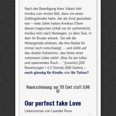
Nach der Beerdigung ihres Vaters hört
Annika zum ersten Mal, dass sie einen
Zwillingsbruder hatte, der als Kind gestorben
war – viele Jahre hatten Annikas Eltern
diesen tragischen Unfall vor ihr verheimlicht.
Annika reist nach Norwegen, zu dem See, in
dem ihr Bruder ertrank. Sie will die
Hintergründe erfahren, die ihre Mutter ihr
immer noch verschweigt … und stößt auf
das dunkle Geheimnis, das hinter einer
verlorenen Liebe steht! „Was für ein tolles
und spannendes Buch …“ (Leserin) (292
Bewertungen / 4,3 Sterne) (458 Seiten) –
noch günstig für Kindle
oder
für Tolino?
Neuerscheinung: nur 99 Cent statt
2,99
€
!
Our perfect fake Love
Liebesroman von Leander Rose