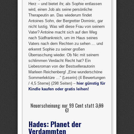
Herz – und bietet ihr, als Sophie entlassen
wird, einen Job als seine persönliche
Therapeutin an. Das wiederum findet
Antoines Sohn, der Bergretter Dominic, gar
nicht lustig. Was will diese Frau von seinem
Vater? Antoine macht sich auf den Weg
nach Südfrankreich, um im Haus seines
Vaters nach dem Rechten zu sehen … und
erkennt Sophie zu seiner großen
Überraschung wieder. Ob Nic mit seinem
schlimmen Verdacht Recht hat? Ein
Liebesroman von der Bestsellerautorin
Marleen Reichenberg! „Eine wunderschöne
Sommerlektüre …“ (Leserin) (4 Bewertungen
/ 4,5 Sterne) (298 Seiten) –
hier günstig für
Kindle kaufen oder gratis leihen!
Neuerscheinung: nur 99 Cent statt
3,99
€
!
Hades: Planet der
Verdammten