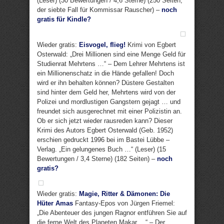
(Leser) (30 Bewertungen / 4,6 Sterne) (250 Seiten,
der siebte Fall für Kommissar Rauscher) –
noch
gratis für Kindle?
Wieder gratis:
Eisvogel, flieg!
Krimi von Egbert
Osterwald: „Drei Millionen sind eine Menge Geld für
Studienrat Mehrtens …“ – Dem Lehrer Mehrtens ist
ein Millionenschatz in die Hände gefallen! Doch
wird er ihn behalten können? Düstere Gestalten
sind hinter dem Geld her, Mehrtens wird von der
Polizei und mordlustigen Gangstern gejagt … und
freundet sich ausgerechnet mit einer Polizistin an.
Ob er sich jetzt wieder rausreden kann? Dieser
Krimi des Autors Egbert Osterwald (Geb. 1952)
erschien gedruckt 1996 bei im Bastei Lübbe –
Verlag. „Ein gelungenes Buch …“ (Leser) (15
Bewertungen / 3,4 Sterne) (182 Seiten) –
noch
gratis?
Wieder gratis:
Magie, Ritter & Dämonen: Die
Hüter Amas
Fantasy-Epos von Jürgen Friemel:
„Die Abenteuer des jungen Ragnor entführen Sie auf
die ferne Welt des Planeten Makar …“ – Der