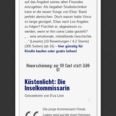
auf das Angebot seines alten Freundes
einzugehen: Als begabter Studiotechniker
kann er die neuen Songs von Elias‘ Band
perfekt abmischen. Doch warum hatte Vince
so lange gezögert, Elias nach Los Angeles
zu folgen? Fürchtet er, abgewiesen zu
werden, wenn er ihm seine Liebe gesteht?
„… eine emotionale, mitreißende Geschichte
…“ (Leserin) (10 Bewertungen / 4,2 Sterne)
(305 Seiten) (ab 16) –
hier günstig für
Kindle kaufen oder gratis leihen!
Neuerscheinung: nur 99 Cent statt
3,99
€
!
Küstenlicht: Die
Inselkommissarin
Ostseekrimi von Eva Lirot
Die junge Kommissarin Frieda
Lieken wird auf die Insel Fehmarn