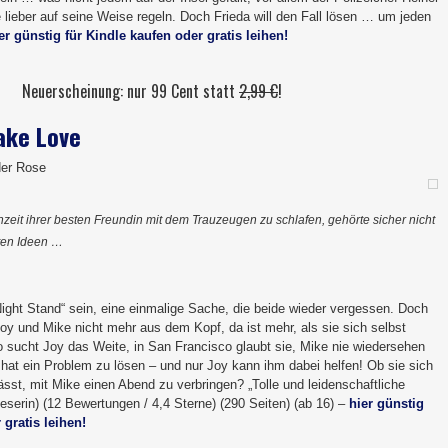
 lieber auf seine Weise regeln. Doch Frieda will den Fall lösen … um jeden
er günstig für Kindle kaufen oder gratis leihen!
Neuerscheinung: nur 99 Cent statt
2,99 €
!
ake Love
der Rose
zeit ihrer besten Freundin mit dem Trauzeugen zu schlafen, gehörte sicher nicht
ten Ideen …
Night Stand“ sein, eine einmalige Sache, die beide wieder vergessen. Doch
oy und Mike nicht mehr aus dem Kopf, da ist mehr, als sie sich selbst
o sucht Joy das Weite, in San Francisco glaubt sie, Mike nie wiedersehen
at ein Problem zu lösen – und nur Joy kann ihm dabei helfen! Ob sie sich
ässt, mit Mike einen Abend zu verbringen? „Tolle und leidenschaftliche
serin) (12 Bewertungen / 4,4 Sterne) (290 Seiten) (ab 16) –
hier günstig
 gratis leihen!