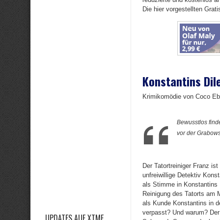
Die hier vorgestellten Grat
Konstantins Di
Krimikomödie von Coco Eb
Bewusstlos find
vor der Grabows
Der Tatortreiniger Franz is
unfreiwillige Detektiv Kons
als Stimme in Konstantins K
Reinigung des Tatorts am 
als Kunde Konstantins in d
verpasst? Und warum? Der 
UPDATES AUF XTME