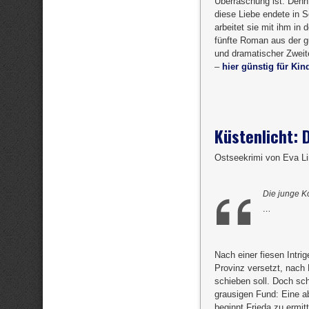
Überraschung ist. Denn
diese Liebe endete in S
arbeitet sie mit ihm in
fünfte Roman aus der g
und dramatischer Zweit
–
hier günstig für Kin
Küstenlicht: 
Ostseekrimi von Eva Li
Die junge Ko
…
Nach einer fiesen Intri
Provinz versetzt, nach 
schieben soll. Doch sc
grausigen Fund: Eine a
beginnt Frieda zu ermitt