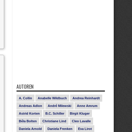
AUTOREN
A. Collin
Anabelle Wildbuch
Andrea Reinhardt
Andreas Adlon
André Milewski
Anne Amrum
Astrid Korten
B.C. Schiller
Birgit Kluger
Béla Bolten
Christiane Lind
Cleo Lavalle
Daniela Arnold
Daniela Frenken
Eva Lirot