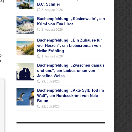
ne)
B.C. Schiller
3. August 2026
Buchempfehlung: „Küstenwelle“, ein
Krimi von Eva Lirot
2. August 2026
Buchempfehlung: „Ein Zuhause für
vier Herzen“, ein Liebesroman von
…
Heike Fröhling
b
1. August 2026
n
Buchempfehlung: „Zwischen damals
und uns“, ein Liebesroman von
Josefine Weiss
29. Juli 2026
Buchempfehlung: „Akte Sylt: Tod im
Watt“, ein Nordseekrimi von Nele
Bruun
22. Juli 2026