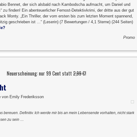
abio Bennet, der sich alsbald nach Kambodscha aufmacht, um Daniel und
 zu finden! Ein abenteuerlicher Fernost-Detektivkrimi, der dritte aus der gut
ack Monty. „Ein Thriller, der vom ersten bis zum letzten Moment spannend,
witzig geschrieben ist …“ (Leserin) (7 Bewertungen / 4,1 Sterne) (244 Seiten)
le?
Promo
Neuerscheinung: nur 99 Cent statt
2,99 €
!
ht
von Emily Frederiksson
s bereuen. Definitiv. Ich werde mir bis an mein Lebensende vorhalten, nicht stark
sen zu sein …