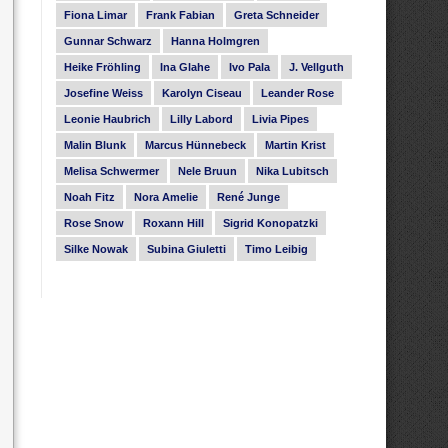
Fiona Limar
Frank Fabian
Greta Schneider
Gunnar Schwarz
Hanna Holmgren
Heike Fröhling
Ina Glahe
Ivo Pala
J. Vellguth
Josefine Weiss
Karolyn Ciseau
Leander Rose
Leonie Haubrich
Lilly Labord
Livia Pipes
Malin Blunk
Marcus Hünnebeck
Martin Krist
Melisa Schwermer
Nele Bruun
Nika Lubitsch
Noah Fitz
Nora Amelie
René Junge
Rose Snow
Roxann Hill
Sigrid Konopatzki
Silke Nowak
Subina Giuletti
Timo Leibig