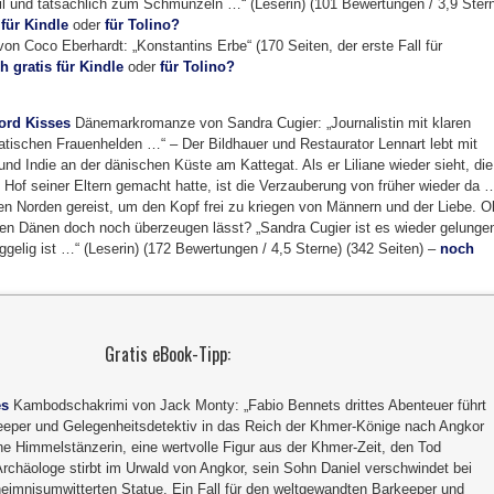
l und tatsächlich zum Schmunzeln …“ (Leserin) (101 Bewertungen / 3,9 Ster
 für Kindle
oder
für Tolino?
von Coco Eberhardt: „Konstantins Erbe“ (170 Seiten, der erste Fall für
h gratis für Kindle
oder
für Tolino?
jord Kisses
Dänemarkromanze von Sandra Cugier: „Journalistin mit klaren
smatischen Frauenhelden …“ – Der Bildhauer und Restaurator Lennart lebt mit
nd Indie an der dänischen Küste am Kattegat. Als er Liliane wieder sieht, die
m Hof seiner Eltern gemacht hatte, ist die Verzauberung von früher wieder da 
hen Norden gereist, um den Kopf frei zu kriegen von Männern und der Liebe. O
en Dänen doch noch überzeugen lässt? „Sandra Cugier ist es wieder gelunge
ggelig ist …“ (Leserin) (172 Bewertungen / 4,5 Sterne) (342 Seiten) –
noch
Gratis eBook-Tipp:
es
Kambodschakrimi von Jack Monty: „Fabio Bennets drittes Abenteuer führt
eeper und Gelegenheitsdetektiv in das Reich der Khmer-Könige nach Angkor
ne Himmelstänzerin, eine wertvolle Figur aus der Khmer-Zeit, den Tod
Archäologe stirbt im Urwald von Angkor, sein Sohn Daniel verschwindet bei
eimnisumwitterten Statue. Ein Fall für den weltgewandten Barkeeper und