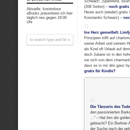
Schwarz! „Spannend, skurri
(208 Seiten) –
noch gratis
Aktuelle, kostenlose
Heute auch (wieder) gratis 
eBooks präsentiere ich hier
täglich neu gegen 19:00
Konstantin Schwarz) –
noc
Uhr
Ins Herz gemeißelt: Limf
Prinzipien trifft auf chari
seiner Arbeit und seinem Hu
als Kind oft Urlaub auf de
doch Juliane ist in den ho
sie sich von dem charmant
dass es in mir drin ganz hy
gratis für Kindle?
Die Tänzerin des Tod
den passionierten Bark
…“ – Hat ihm die golde
gebracht? Ein Berliner 
der Suche nach der geh