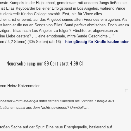
beste Kumpels in der Highschool, gemeinsam mit anderen Jungs ließen sie
 ist Elias Keyboarder bei einer Erfolgsband in Los Angeles, während Vince
udienkredit für das College abzahlt. Erst, als für Vince alles
int, ist er bereit, auf das Angebot seines alten Freundes einzugehen: Als
er kann er die neuen Songs von Elias‘ Band perfekt abmischen. Doch warum
zögert, Elias nach Los Angeles zu folgen? Fürchtet er, abgewiesen zu
ine Liebe gesteht? „… eine emotionale, mitreißende Geschichte …“
en / 4,2 Sterne) (305 Seiten) (ab 16) –
hier günstig für Kindle kaufen oder
Neuerscheinung: nur 99 Cent statt
4,99 €
!
r von Heinz Katzenmeier
haftler Arnim Meier gilt unter seinen Kollegen als Spinner. Energie aus
tuationen, quasi aus dem Nichts gewinnen? Unmöglich …
großen Sache auf der Spur: Eine neue Energiequelle, basierend auf