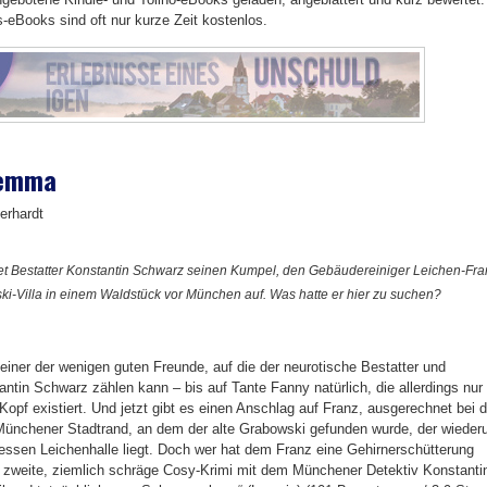
is-eBooks sind oft nur kurze Zeit kostenlos.
lemma
erhardt
et Bestatter Konstantin Schwarz seinen Kumpel, den Gebäudereiniger Leichen-Fra
ki-Villa in einem Waldstück vor München auf. Was hatte er hier zu suchen?
t einer der wenigen guten Freunde, auf die der neurotische Bestatter und
tantin Schwarz zählen kann – bis auf Tante Fanny natürlich, die allerdings nur
opf existiert. Und jetzt gibt es einen Anschlag auf Franz, ausgerechnet bei d
Münchener Stadtrand, an dem der alte Grabowski gefunden wurde, der wiede
essen Leichenhalle liegt. Doch wer hat dem Franz eine Gehirnerschütterung
zweite, ziemlich schräge Cosy-Krimi mit dem Münchener Detektiv Konstanti