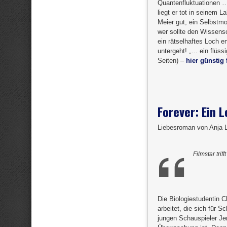
Quantenfluktuationen …
liegt er tot in seinem L
Meier gut, ein Selbstm
wer sollte den Wissensc
ein rätselhaftes Loch e
untergeht! „… ein flüss
Seiten) –
hier günstig 
Forever: Ein L
Liebesroman von Anja 
Filmstar tri
Die Biologiestudentin Cl
arbeitet, die sich für 
jungen Schauspieler Je