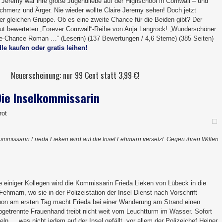
 Jeremy war ihre große Jugendliebe auf der Highschool in Cornwall – und
chmerz und Ärger. Nie wieder wollte Claire Jeremy sehen! Doch jetzt
 der gleichen Gruppe. Ob es eine zweite Chance für die Beiden gibt? Der
ut bewerteten „Forever Cornwall“-Reihe von Anja Langrock! „Wunderschöner
e-Chance Roman …“ (Leserin) (137 Bewertungen / 4,6 Sterne) (385 Seiten)
dle kaufen oder gratis leihen!
Neuerscheinung: nur 99 Cent statt
3,99 €
!
Die Inselkommissarin
rot
mmissarin Frieda Lieken wird auf die Insel Fehmarn versetzt. Gegen ihren Willen
ge einiger Kollegen wird die Kommissarin Frieda Lieken von Lübeck in die
Fehmarn, wo sie in der Polizeistation der Insel Dienst nach Vorschrift
hon am ersten Tag macht Frieda bei einer Wanderung am Strand einen
bgetrennte Frauenhand treibt nicht weit vom Leuchtturm im Wasser. Sofort
eln … was nicht jedem auf der Insel gefällt, vor allem der Polizeichef Heiner