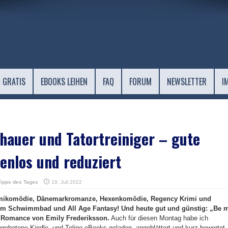
 GRATIS
EBOOKS LEIHEN
FAQ
FORUM
NEWSLETTER
I
hauer und Tatortreiniger – gute
enlos und reduziert
Tipps des Tages
18. Juli 2022
rimikomödie, Dänemarkromanze, Hexenkomödie, Regency Krimi und
m Schwimmbad und All Age Fantasy! Und heute gut und günstig: „Be 
r Romance von Emily Frederiksson.
Auch für diesen Montag habe ich
ngebotene Kindle- und Tolino-eBooks geladen, angeblättert und kurz bewertet.