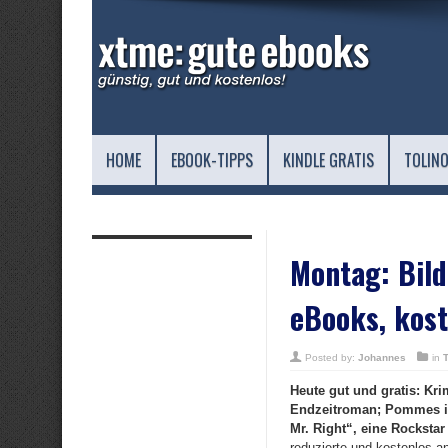
HOME
EBOOK-TIPPS
KINDLE GRATIS
TOLINO
Montag: Bild
eBooks, kost
Posted by:
Johannes
in
Heute gut und gratis: K
Endzeitroman; Pommes i
Mr. Right“, eine Rocksta
reduzierte und kostenlos a