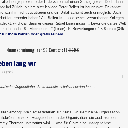
 alle Energieprobleme der Erde wären auf einen Schlag gelöst! Doch dann
abor bei Zürich. Meiers alter Kollege Peter Bellert ist beunruhigt. Er kannte
ord war ihm nicht zuzutrauen und ein Unfall scheint auch unmöglich. Doch
haftler ermordet haben? Als Bellert im Labor seines verstorbenen Kollegen
ntdeckt, wird klar, dass er dieses Rätsel lösen muss … bevor die ganze Welt
ig zu lesendes SF-Abenteuer …“ (Leser) (10 Bewertungen / 4,5 Sterne) (345
für Kindle kaufen oder gratis leihen!
Neuerscheinung: nur 99 Cent statt
3,99 €
!
eben lang wir
Langrock
fft auf seine Jugendliebe, die er damals eiskalt abserviert hat …
aire verbringt ihre Semesterferien auf Kreta, wo sie für eine Organisation
Schildkröten einsetzt. Ausgerechnet in der Organisation, die auch von dem
remy Thornton unterstützt wird … was für Claire eine unangenehme