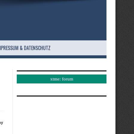
MPRESSUM & DATENSCHUTZ
xtme: forum
my