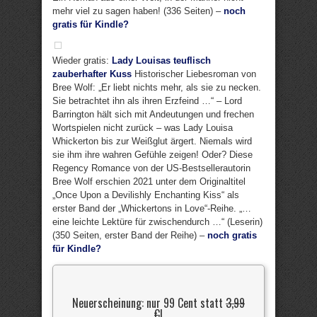
mehr viel zu sagen haben! (336 Seiten) –
noch
gratis für Kindle?
Wieder gratis:
Lady Louisas teuflisch
zauberhafter Kuss
Historischer Liebesroman von
Bree Wolf: „Er liebt nichts mehr, als sie zu necken.
Sie betrachtet ihn als ihren Erzfeind …“ – Lord
Barrington hält sich mit Andeutungen und frechen
Wortspielen nicht zurück – was Lady Louisa
Whickerton bis zur Weißglut ärgert. Niemals wird
sie ihm ihre wahren Gefühle zeigen! Oder? Diese
Regency Romance von der US-Bestsellerautorin
Bree Wolf erschien 2021 unter dem Originaltitel
„Once Upon a Devilishly Enchanting Kiss“ als
erster Band der „Whickertons in Love“-Reihe. „…
eine leichte Lektüre für zwischendurch …“ (Leserin)
(350 Seiten, erster Band der Reihe) –
noch gratis
für Kindle?
Neuerscheinung: nur 99 Cent statt
3,99
€
!