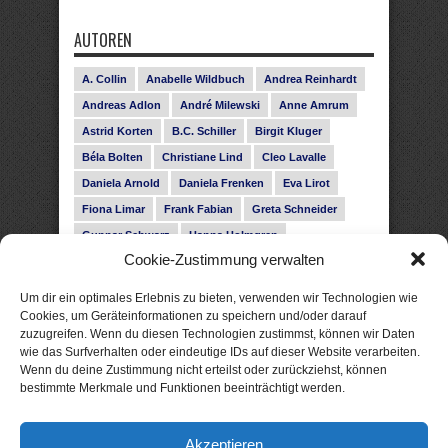
AUTOREN
A. Collin
Anabelle Wildbuch
Andrea Reinhardt
Andreas Adlon
André Milewski
Anne Amrum
Astrid Korten
B.C. Schiller
Birgit Kluger
Béla Bolten
Christiane Lind
Cleo Lavalle
Daniela Arnold
Daniela Frenken
Eva Lirot
Fiona Limar
Frank Fabian
Greta Schneider
Gunnar Schwarz
Hanna Holmgren
Cookie-Zustimmung verwalten
Heike Fröhling
Ina Glahe
Ivo Pala
J. Vellguth
Josefine Weiss
Karolyn Ciseau
Leander Rose
Um dir ein optimales Erlebnis zu bieten, verwenden wir Technologien wie
Leonie Haubrich
Lilly Labord
Livia Pipes
Cookies, um Geräteinformationen zu speichern und/oder darauf
zuzugreifen. Wenn du diesen Technologien zustimmst, können wir Daten
Malin Blunk
Marcus Hünnebeck
Martin Krist
wie das Surfverhalten oder eindeutige IDs auf dieser Website verarbeiten.
Melisa Schwermer
Nele Bruun
Nika Lubitsch
Wenn du deine Zustimmung nicht erteilst oder zurückziehst, können
bestimmte Merkmale und Funktionen beeinträchtigt werden.
Noah Fitz
Nora Amelie
René Junge
Rose Snow
Roxann Hill
Sigrid Konopatzki
Akzeptieren
Silke Nowak
Subina Giuletti
Timo Leibig