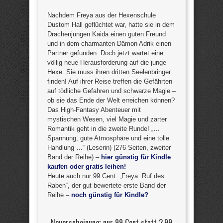
Nachdem Freya aus der Hexenschule
Dustom Hall geflüchtet war, hatte sie in dem
Drachenjungen Kaida einen guten Freund
und in dem charmanten Dämon Adrik einen
Partner gefunden. Doch jetzt wartet eine
völlig neue Herausforderung auf die junge
Hexe: Sie muss ihren dritten Seelenbringer
finden! Auf ihrer Reise treffen die Gefährten
auf tödliche Gefahren und schwarze Magie –
ob sie das Ende der Welt erreichen können?
Das High-Fantasy Abenteuer mit
mystischen Wesen, viel Magie und zarter
Romantik geht in die zweite Runde! „…
Spannung, gute Atmosphäre und eine tolle
Handlung …“ (Leserin) (276 Seiten, zweiter
Band der Reihe) –
hier günstig für Kindle
kaufen oder gratis leihen!
Heute auch nur 99 Cent: „Freya: Ruf des
Raben“, der gut bewertete erste Band der
Reihe –
noch günstig für Kindle?
Neuerscheinung: nur 99 Cent statt
2,99