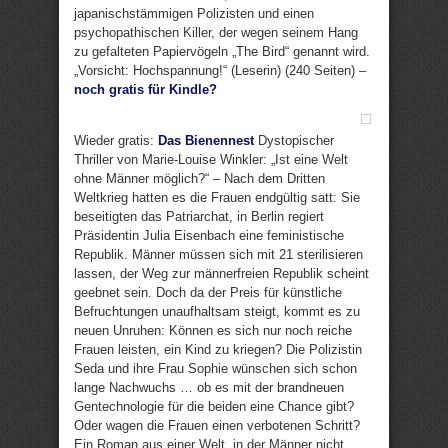
japanischstämmigen Polizisten und einen
psychopathischen Killer, der wegen seinem Hang
zu gefalteten Papiervögeln „The Bird“ genannt wird.
„Vorsicht: Hochspannung!“ (Leserin) (240 Seiten) –
noch gratis für Kindle?
Wieder gratis:
Das Bienennest
Dystopischer
Thriller von Marie-Louise Winkler: „Ist eine Welt
ohne Männer möglich?“ – Nach dem Dritten
Weltkrieg hatten es die Frauen endgültig satt: Sie
beseitigten das Patriarchat, in Berlin regiert
Präsidentin Julia Eisenbach eine feministische
Republik. Männer müssen sich mit 21 sterilisieren
lassen, der Weg zur männerfreien Republik scheint
geebnet sein. Doch da der Preis für künstliche
Befruchtungen unaufhaltsam steigt, kommt es zu
neuen Unruhen: Können es sich nur noch reiche
Frauen leisten, ein Kind zu kriegen? Die Polizistin
Seda und ihre Frau Sophie wünschen sich schon
lange Nachwuchs … ob es mit der brandneuen
Gentechnologie für die beiden eine Chance gibt?
Oder wagen die Frauen einen verbotenen Schritt?
Ein Roman aus einer Welt, in der Männer nicht