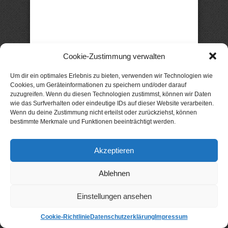
Cookie-Zustimmung verwalten
Um dir ein optimales Erlebnis zu bieten, verwenden wir Technologien wie
AUTOREN
Cookies, um Geräteinformationen zu speichern und/oder darauf
zuzugreifen. Wenn du diesen Technologien zustimmst, können wir Daten
wie das Surfverhalten oder eindeutige IDs auf dieser Website verarbeiten.
A. Collin
Anabelle Wildbuch
Andrea Reinhardt
Wenn du deine Zustimmung nicht erteilst oder zurückziehst, können
Andreas Adlon
André Milewski
Anne Amrum
bestimmte Merkmale und Funktionen beeinträchtigt werden.
Astrid Korten
B.C. Schiller
Birgit Kluger
Béla Bolten
Christiane Lind
Cleo Lavalle
Akzeptieren
Daniela Arnold
Daniela Frenken
Eva Lirot
Fiona Limar
Frank Fabian
Greta Schneider
Ablehnen
Gunnar Schwarz
Hanna Holmgren
Einstellungen ansehen
Heike Fröhling
Ina Glahe
Ivo Pala
J. Vellguth
Josefine Weiss
Karolyn Ciseau
Leander Rose
Cookie-Richtlinie
Datenschutzerklärung
Impressum
Leonie Haubrich
Lilly Labord
Livia Pipes