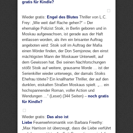
gratis für Kindle?
Wieder gratis:
Engel des Blutes
Thriller von L.C.
Frey: „Wie weit darf Rache gehen?“ – Der
ehemalige Polizist Stoik, in Berlin geboren und in
Moskau aufgewachsen, ist gerade aus der Haft
entlassen worden, als ihm ein brisanter Auftrag
angeboten wird: Stoik soll im Auftrag der Mafia
einen Mörder finden, der Don Semjonow, den einst
mächtigsten Mann der Moskauer Unterwelt, auf
dem Gewissen hat. Bei seinen Nachforschungen
stößt Stoik auf weitere, grausame Morde … ist der
Serienkiller wieder unterwegs, der damals Stoiks
Ehefrau tötete? Ein knallharter Thriller, der auf den
dunklen, eiskalten Straßen Moskaus spielt. „… ein
hochspannender Roman, voller Action und
Wendungen …“ (Leser) (344 Seiten) –
noch gratis
für Kindle?
Wieder gratis:
Das also ist
Liebe
Feuerwehrromantik von Barbara Freethy:
„Max Harrison ist überzeugt, dass die Liebe verführt