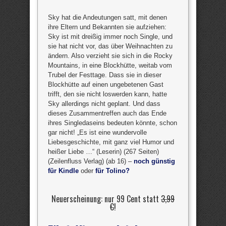
Sky hat die Andeutungen satt, mit denen
ihre Eltern und Bekannten sie aufziehen:
Sky ist mit dreißig immer noch Single, und
sie hat nicht vor, das über Weihnachten zu
ändern. Also verzieht sie sich in die Rocky
Mountains, in eine Blockhütte, weitab vom
Trubel der Festtage. Dass sie in dieser
Blockhütte auf einen ungebetenen Gast
trifft, den sie nicht loswerden kann, hatte
Sky allerdings nicht geplant. Und dass
dieses Zusammentreffen auch das Ende
ihres Singledaseins bedeuten könnte, schon
gar nicht! „Es ist eine wundervolle
Liebesgeschichte, mit ganz viel Humor und
heißer Liebe …“ (Leserin) (267 Seiten)
(Zeilenfluss Verlag) (ab 16) –
noch günstig
für Kindle
oder
für Tolino?
Neuerscheinung: nur 99 Cent statt
3,99
€
!