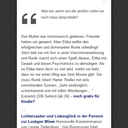
Was tun, wenn von der großen Liebe nur
noch Hass übrig bleibt?
Ihre Mutter war misstrauisch gewesen, Freunde
hatten sie gewarnt. Aber Ebba wollte den
erfolgreichen und dominanten Runik unbedingt!
Jetzt lebt sie mit ihm in einer Vierzimmerwohnung,
und Runik macht sich einen Spaß daraus, Ebba mit
Gewalt und bösen Psychotricks zu demütigen. Als
es Ebba dann doch zu viel wird, merkt sie bald,
dass es nur einen Weg aus ihrer Misere gibt: Sie
muss Runik töten! Harter Thriller mit teils
verstörenden Szenen. „Sehr eindringlich,
schockierend und mit tollen Wendungen …“
(Leserin) (336 Seiten) (ab 16) –
noch gratis für
Kindle?
Lichterzauber und Liebesglück in der Pension
zur Lustigen Möwe
Humorvolle Küstenromanze
von Leonie Zedernburg: „Isla Rasmussen führt