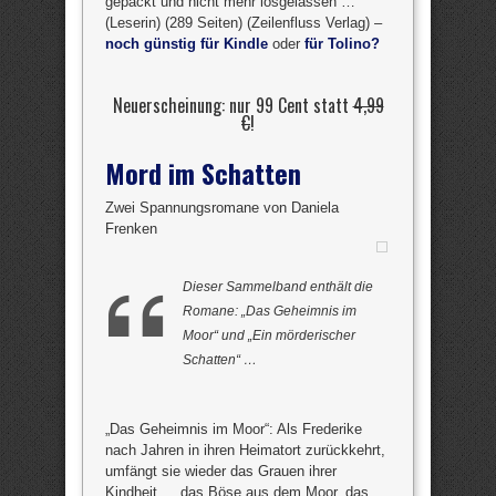
gepackt und nicht mehr losgelassen …“
(Leserin) (289 Seiten) (Zeilenfluss Verlag) –
noch günstig für Kindle
oder
für Tolino?
Neuerscheinung: nur 99 Cent statt
4,99
€
!
Mord im Schatten
Zwei Spannungsromane von Daniela
Frenken
Dieser Sammelband enthält die
Romane: „Das Geheimnis im
Moor“ und „Ein mörderischer
Schatten“ …
„Das Geheimnis im Moor“: Als Frederike
nach Jahren in ihren Heimatort zurückkehrt,
umfängt sie wieder das Grauen ihrer
Kindheit … das Böse aus dem Moor, das