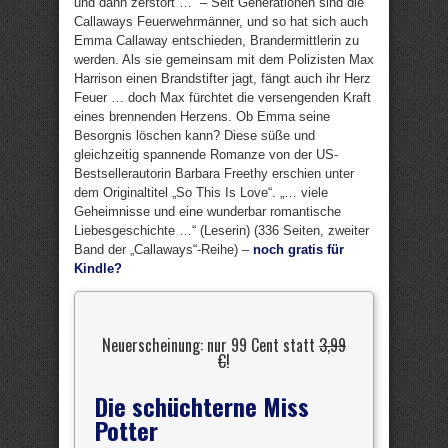
und dann zerstört …“ – Seit Generationen sind die
Callaways Feuerwehrmänner, und so hat sich auch
Emma Callaway entschieden, Brandermittlerin zu
werden. Als sie gemeinsam mit dem Polizisten Max
Harrison einen Brandstifter jagt, fängt auch ihr Herz
Feuer … doch Max fürchtet die versengenden Kraft
eines brennenden Herzens. Ob Emma seine
Besorgnis löschen kann? Diese süße und
gleichzeitig spannende Romanze von der US-
Bestsellerautorin Barbara Freethy erschien unter
dem Originaltitel „So This Is Love“. „… viele
Geheimnisse und eine wunderbar romantische
Liebesgeschichte …“ (Leserin) (336 Seiten, zweiter
Band der „Callaways“-Reihe) –
noch gratis für
Kindle?
Neuerscheinung: nur 99 Cent statt
3,99
€
!
Die schüchterne Miss
Potter