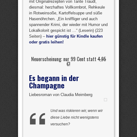
mit Originalrezepten von Tante Traudl,
diesmal: herzhaftes Vollkornbrot, Rehkeule
in Rotweinsoße, Kartoffelsuppe und süße
Hasenöhrchen. „Ein kniffliger und auch
spannender Krimi, der wieder mit Humor und
Lokalkolorit gespickt ist …“ (Leserin) (223
Seiten) –
hier günstig für Kindle kaufen
oder gratis leihen!
Neuerscheinung: nur 99 Cent statt
4,95
€
!
Es begann in der
Champagne
Liebesroman von Claudia Meimberg
Und was riskieren wir, wenn wir
diese Liebe nicht wenigstens
versuchen?