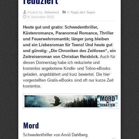
Posted by:
Johannes
in
Tipps des Tages
8. Dezember 2022
Heute gut und gratis: Schwedenthriller,
Küstenromanze, Paranormal Romance, Thriller
und Feuerwehrromantik; länger jung bleiben
und ein Liebesroman für Teens! Und heute gut
und günstig: „Die Chroniken des Zeitlosen“, ein
Zeitreiseroman von Christian Reisböck.
Auch für
diesen Donnerstag habe ich reduzierte und
kostenlos angebotene Kindle- und Tolino-eBooks
geladen, angeblättert und kurz bewertet. Die hier
vorgestellten Gratis-eBooks sind oft nur kurze Zeit
kostenlos.
Mord
Schwedenthriller von Arvid Dahlberg