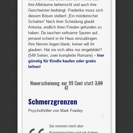
ihre Albträume beherrscht und auch ihre
Geschwister bedrängt. Frederike muss sich
diesem Bösen stellen! „Ein mörderischer
Schatten“ Nach ihrer Scheidung glaubt
Antonia, endlich ihren Frieden gefunden zu
haben. Da tauchen seltsame Spuren auf,
jemand scheint in ihr Haus einzudringen.
Ihre Nerven liegen blank, keiner will ihr
glauben. Hat sie sich alles nur eingebildet?
(549 Seiten, zwei komplette Romane) –
hier
günstig für Kindle kaufen oder gratis
leihen!
Neuerscheinung: nur 99 Cent statt
3,99
€
!
Schmerzgrenzen
Psychothriller von Mark Franley
Sie nennen mich den
Puppenmacher und sie haben