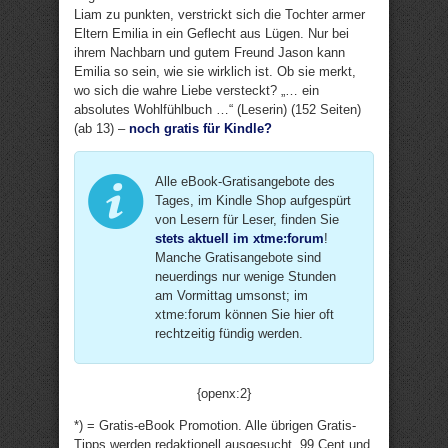
Liam zu punkten, verstrickt sich die Tochter armer
Eltern Emilia in ein Geflecht aus Lügen. Nur bei
ihrem Nachbarn und gutem Freund Jason kann
Emilia so sein, wie sie wirklich ist. Ob sie merkt,
wo sich die wahre Liebe versteckt? „… ein
absolutes Wohlfühlbuch …“ (Leserin) (152 Seiten)
(ab 13) –
noch gratis für Kindle?
Alle eBook-Gratisangebote des
Tages, im Kindle Shop aufgespürt
von Lesern für Leser, finden Sie
stets aktuell im xtme:forum
!
Manche Gratisangebote sind
neuerdings nur wenige Stunden
am Vormittag umsonst; im
xtme:forum können Sie hier oft
rechtzeitig fündig werden.
{openx:2}
*) = Gratis-eBook Promotion. Alle übrigen Gratis-
Tipps werden redaktionell ausgesucht. 99 Cent und