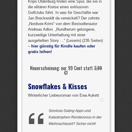
Kripo Oldenburg finden eine Spur, die sie in
die elitären Kreise eines exklusiven
Golfclubs führt. In was für Geschäfte war
Jan Breckwoldt da verwickelt? Der zehnte
„Nordsee-Krimi“ von dem Bestsellerautor
Andreas Adlon. „Rundherum gelungene,
kurzweilige Unterhaltung mit einer
ausgefeilten Story …“ (Leserin) (235 Seiten)
–
hier günstig für Kindle kaufen oder
gratis leihen!
Neuerscheinung: nur 99 Cent statt
3,99
€
!
Snowflakes & Kisses
Winterlicher Liebesroman von Ewa Aukett
Sinnlose Dating-Apps und
Katastrophen-Rendezvous in der
Weihnachtszeit? Sicher nicht!