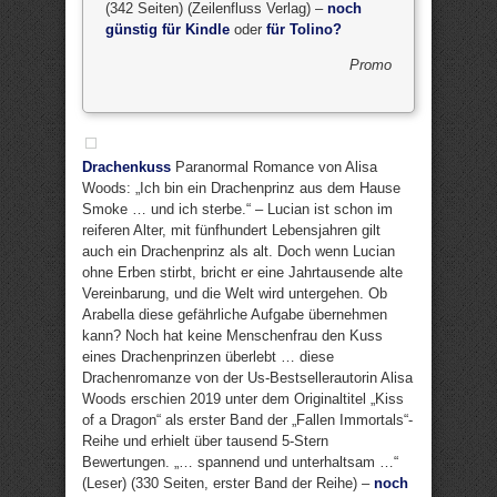
(342 Seiten) (Zeilenfluss Verlag) –
noch
günstig für Kindle
oder
für Tolino?
Promo
Drachenkuss
Paranormal Romance von Alisa
Woods: „Ich bin ein Drachenprinz aus dem Hause
Smoke … und ich sterbe.“ – Lucian ist schon im
reiferen Alter, mit fünfhundert Lebensjahren gilt
auch ein Drachenprinz als alt. Doch wenn Lucian
ohne Erben stirbt, bricht er eine Jahrtausende alte
Vereinbarung, und die Welt wird untergehen. Ob
Arabella diese gefährliche Aufgabe übernehmen
kann? Noch hat keine Menschenfrau den Kuss
eines Drachenprinzen überlebt … diese
Drachenromanze von der Us-Bestsellerautorin Alisa
Woods erschien 2019 unter dem Originaltitel „Kiss
of a Dragon“ als erster Band der „Fallen Immortals“-
Reihe und erhielt über tausend 5-Stern
Bewertungen. „… spannend und unterhaltsam …“
(Leser) (330 Seiten, erster Band der Reihe) –
noch