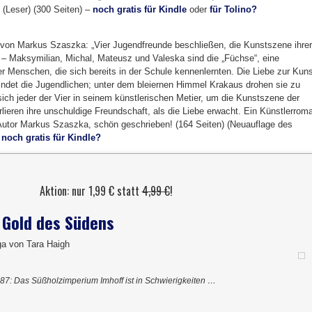
(Leser) (300 Seiten) –
noch gratis für Kindle
oder
für Tolino?
von Markus Szaszka: „Vier Jugendfreunde beschließen, die Kunstszene ihrer
– Maksymilian, Michal, Mateusz und Valeska sind die „Füchse“, eine
 Menschen, die sich bereits in der Schule kennenlernten. Die Liebe zur Kuns
ndet die Jugendlichen; unter dem bleiernen Himmel Krakaus drohen sie zu
ch jeder der Vier in seinem künstlerischen Metier, um die Kunstszene der
rlieren ihre unschuldige Freundschaft, als die Liebe erwacht. Ein Künstlerrom
Autor Markus Szaszka, schön geschrieben! (164 Seiten) (Neuauflage des
–
noch gratis für Kindle?
Aktion: nur 1,99 € statt
4,99 €
!
 Gold des Südens
ga von Tara Haigh
7: Das Süßholzimperium Imhoff ist in Schwierigkeiten …