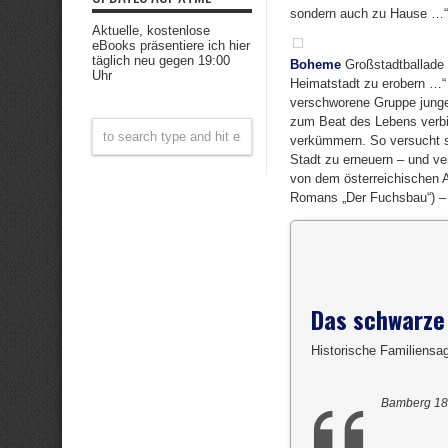
sondern auch zu Hause …“ 
Aktuelle, kostenlose
eBooks präsentiere ich hier
täglich neu gegen 19:00
Boheme
Großstadtballade 
Uhr
Heimatstadt zu erobern …“ 
verschworene Gruppe junger
zum Beat des Lebens verbi
verkümmern. So versucht si
Stadt zu erneuern – und ve
von dem österreichischen 
Romans „Der Fuchsbau“) 
Das schwarze
Historische Familiensa
Bamberg 188