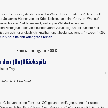
uf dem Gewissen, die ihr Leben den Waisenkindern widmete? Dieser Fall
ar Johannes Hübner von der Kripo Koblenz an seine Grenzen: Was auf
 einer bizarren Sekte aussieht, verbirgt in Wahrheit einen viel
en Hintergrund, der viele hundert Jahre zurückliegt und bis unsere Zeit
r ist einfach nur unglaublich, knallhart und absolut packend …“ (Leserin) (290
für Kindle kaufen oder gratis leihen!
Neuerscheinung: nur 2,99 €
n den (Un)Glückspilz
istine Troy
gläubisch bin? Und wie!
eb Cole, von seinen Fans nur „CC“ genannt, weiß genau, was für seine
ieg der „Tofino Bears“ beim „North American Cup“ verantwortlich ist: Sein