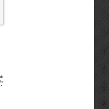
dt
die
Ab