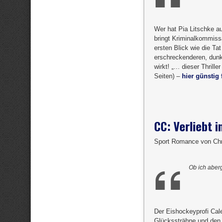
Wer hat Pia Litschke a
bringt Kriminalkommiss
ersten Blick wie die Tat
erschreckenderen, dunkl
wirkt! „… dieser Thrille
Seiten) –
hier günstig 
CC: Verliebt i
Sport Romance von Chr
Ob ich aber
Der Eishockeyprofi Cal
Glückssträhne und den S