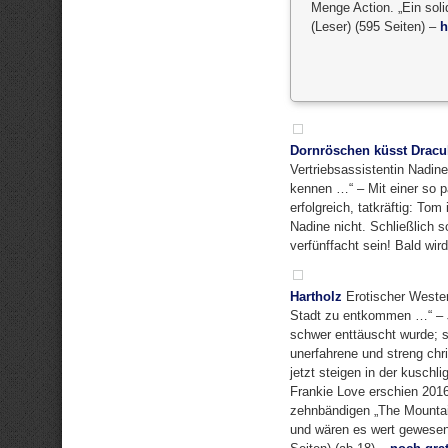
Menge Action. „Ein soli
(Leser) (595 Seiten) –
h
Dornröschen küsst Dracu
Vertriebsassistentin Nadin
kennen …“ – Mit einer so p
erfolgreich, tatkräftig: To
Nadine nicht. Schließlich 
verfünffacht sein! Bald wi
Hartholz
Erotischer Wester
Stadt zu entkommen …“ – J
schwer enttäuscht wurde; st
unerfahrene und streng chr
jetzt steigen in der kuschl
Frankie Love erschien 2016
zehnbändigen „The Mountai
und wären es wert gewesen