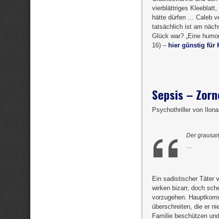
vierblättriges Kleeblat
hätte dürfen … Caleb ve
tatsächlich ist am näc
Glück war? „Eine humor
16) –
hier günstig für 
Sepsis – Zorn
Psychothriller von Ilon
Der grausam
…
Ein sadistischer Täter
wirken bizarr, doch sch
vorzugehen. Hauptkomm
überschreiten, die er n
Familie beschützen und 