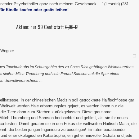
annender Psychothriller ganz nach meinem Geschmack …“ (Leserin) (281
für Kindle kaufen oder gratis leihen!
Aktion: nur 99 Cent statt
6,99 €
!
d Wegner
es Tauchurlaubs im Schutzgebiet des zu Costa Rica gehörigen Weltnaturerbes
os stoßen Mitch Thromberg und sein Freund Samson auf die Spur eines
hen Umweltverbrechens …
Delikatesse, in der chinesischen Medizin soll getrocknete Haifischflosse gar
Weltweit werden Haie erbarmungslos gejagt, es werden ihnen nur die
 die Tiere dann zum Sterben zurückgelassen. Diese grausame
itch Thromberg und Samson beobachtet und gefilmt, als sie ihr neues
a testen. Damit geraten sie in den Fokus der weltweiten Haifisch-Mafia, die
ennt: die beiden jungen Ingenieure zu beseitigen! Ein atemberaubender
grund einer ökologischen Katastrophe, ein geheimnisvoller Schatz und jede