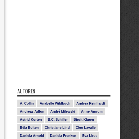
AUTOREN
A. Collin
Anabelle Wildbuch
Andrea Reinhardt
Andreas Adlon
André Milewski
Anne Amrum
Astrid Korten
B.C. Schiller
Birgit Kluger
Béla Bolten
Christiane Lind
Cleo Lavalle
Daniela Arnold
Daniela Frenken
Eva Lirot