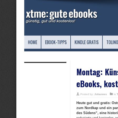
HOME
EBOOK-TIPPS
KINDLE GRATIS
TOLINO
Montag: Küns
eBooks, kost
Posted by:
Johannes
in
Heute gut und gratis: Ost
zum Nordkap und ein par
des Südens“, eine histor
reduzierte und kostenlos a