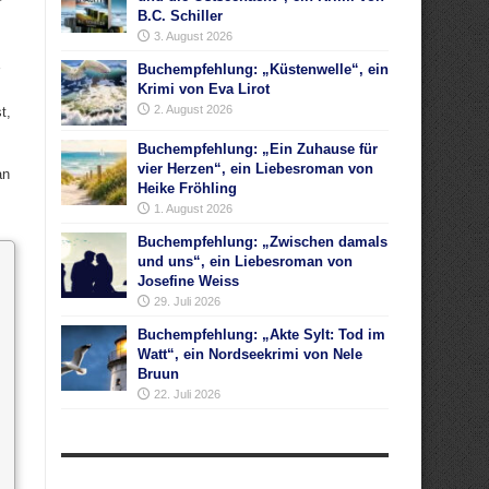
B.C. Schiller
3. August 2026
Buchempfehlung: „Küstenwelle“, ein
Krimi von Eva Lirot
2. August 2026
t,
Buchempfehlung: „Ein Zuhause für
vier Herzen“, ein Liebesroman von
an
Heike Fröhling
1. August 2026
Buchempfehlung: „Zwischen damals
und uns“, ein Liebesroman von
Josefine Weiss
29. Juli 2026
Buchempfehlung: „Akte Sylt: Tod im
Watt“, ein Nordseekrimi von Nele
Bruun
22. Juli 2026