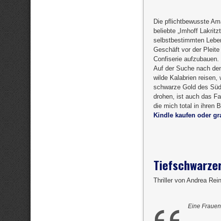
Die pflichtbewusste Ama
beliebte „Imhoff Lakritz
selbstbestimmten Lebens
Geschäft vor der Pleite 
Confiserie aufzubauen.
Auf der Suche nach dem
wilde Kalabrien reisen
schwarze Gold des Süde
drohen, ist auch das F
die mich total in ihren
Kindle kaufen oder gra
Tiefschwarze
Thriller von Andrea Rei
Eine Frauen