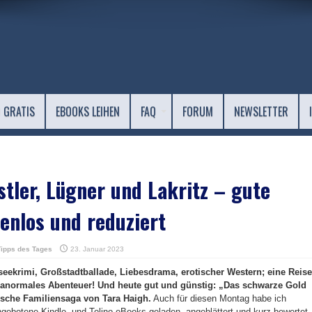
 GRATIS
EBOOKS LEIHEN
FAQ
FORUM
NEWSLETTER
tler, Lügner und Lakritz – gute
enlos und reduziert
Tipps des Tages
23. Januar 2023
seekrimi, Großstadtballade, Liebesdrama, erotischer Western; eine Reise
anormales Abenteuer! Und heute gut und günstig: „Das schwarze Gold
ische Familiensaga von Tara Haigh.
Auch für diesen Montag habe ich
ngebotene Kindle- und Tolino-eBooks geladen, angeblättert und kurz bewertet.