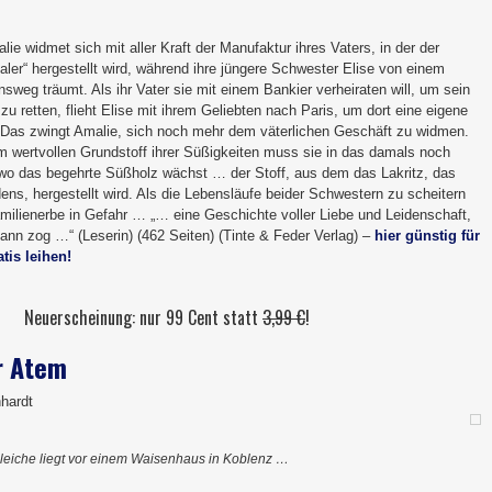
lie widmet sich mit aller Kraft der Manufaktur ihres Vaters, in der der
taler“ hergestellt wird, während ihre jüngere Schwester Elise von einem
weg träumt. Als ihr Vater sie mit einem Bankier verheiraten will, um sein
zu retten, flieht Elise mit ihrem Geliebten nach Paris, um dort eine eigene
 Das zwingt Amalie, sich noch mehr dem väterlichen Geschäft zu widmen.
 wertvollen Grundstoff ihrer Süßigkeiten muss sie in das damals noch
, wo das begehrte Süßholz wächst … der Stoff, aus dem das Lakritz, das
ns, hergestellt wird. Als die Lebensläufe beider Schwestern zu scheitern
amilienerbe in Gefahr … „… eine Geschichte voller Liebe und Leidenschaft,
 Bann zog …“ (Leserin) (462 Seiten) (Tinte & Feder Verlag) –
hier günstig für
tis leihen!
Neuerscheinung: nur 99 Cent statt
3,99 €
!
r Atem
nhardt
leiche liegt vor einem Waisenhaus in Koblenz …