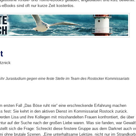
is-eBooks sind oft nur kurze Zeit kostenlos.
st
tznick
t ihr Jurastudium gegen eine feste Stelle im Team des Rostocker Kommissariats
em ersten Fall „Das Böse ruht nie“ eine erschreckende Erfahrung machen
ss fest: Sie kehrt in den aktiven Dienst im Kommissariat Rostock zurück.
erden Lisa und ihre Kollegen mit misshandelten Frauen konfrontiert, die über
ntur auf der Suche nach der großen Liebe waren. Was sie fanden, war Gewalt
stellt sich die Frage: Schreckt diese finstere Gruppe aus dem Darknet auch v
mi ohne brutale Szenen. „Eine unterhaltsame Lektüre, nicht nur im Strandkorb