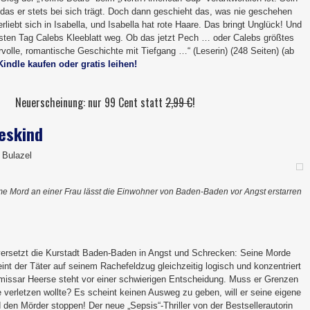
t, das er stets bei sich trägt. Doch dann geschieht das, was nie geschehen
rliebt sich in Isabella, und Isabella hat rote Haare. Das bringt Unglück! Und
hsten Tag Calebs Kleeblatt weg. Ob das jetzt Pech … oder Calebs größtes
volle, romantische Geschichte mit Tiefgang …“ (Leserin) (248 Seiten) (ab
Kindle kaufen oder gratis leihen!
Neuerscheinung: nur 99 Cent statt
2,99 €
!
eskind
a Bulazel
e Mord an einer Frau lässt die Einwohner von Baden-Baden vor Angst erstarren
 versetzt die Kurstadt Baden-Baden in Angst und Schrecken: Seine Morde
eint der Täter auf seinem Rachefeldzug gleichzeitig logisch und konzentriert
issar Heerse steht vor einer schwierigen Entscheidung. Muss er Grenzen
ie verletzen wollte? Es scheint keinen Ausweg zu geben, will er seine eigene
den Mörder stoppen! Der neue „Sepsis“-Thriller von der Bestsellerautorin