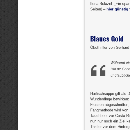
Ilona Bulazel. „Ein sp
Seiten) –
hier günstig 
Blaues Gold
Ökothriller von Gerhar
Während ein
Isla de Coc
unglaublic
Haifischsuppe gilt als 
Wunderdinge bewirken: 
Flossen abgeschnitten,
Fangmethode wird von M
Tauchboot vor Costa Ric
nun nur noch ein Ziel k
Thriller vor dem Hinter