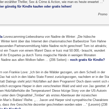
der erzählter Thriller, Sex & Crime & Action, wie man es heute erwartet …“
ier günstig für Kindle kaufen oder gratis leihen!
Promo
la
Lovescamming-Liebesdrama von Nadine de Winter: „Die hübsche
e Winter lernt über das Internet den charismatischen Barbesitzer Tom Hahne
assenden Partnervermittlung hätte Nadine nicht gerechnet! Tom ist attraktiv,
m ist ein Traum von einem Mann! Dass er kurz mal 50.000,- braucht, wundert
soll ihr Erspartes ja durch Toms magische Hände in wenigen Monaten
rd Nadine aus allen Wolken fallen … (206 Seiten) –
noch gratis für Kindle?
n von Frankie Love: „Ich bin in die Wälder gezogen, um dem Scheiß in der
ax hat sich in den Idaho State Forest zurückgezogen, nachdem er in der Sta
att Datings steht jetzt Holzfällen auf dem Programm! Doch dann verirrt sich 
istlich erzogene Harper in dem verschneiten Wald und wird von Jax gerettet. 
igen Holzfällerhütte die Temperaturen! Diese hitzige Story von der US-Autorin
 unter dem Originaltitel „Timber“ als erstes Abenteuer der inzwischen
n Man’s Babies“-Reihe. „… Jaxon und Harper sind sympathische Charaktere
, dass ihre Geschichte dezenter geschrieben worden wäre …“ (Leserin) (238