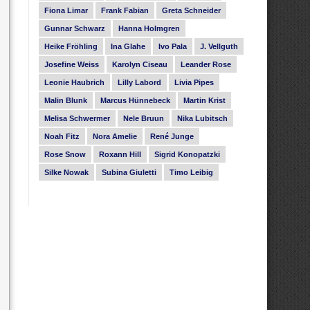
Fiona Limar
Frank Fabian
Greta Schneider
Gunnar Schwarz
Hanna Holmgren
Heike Fröhling
Ina Glahe
Ivo Pala
J. Vellguth
Josefine Weiss
Karolyn Ciseau
Leander Rose
Leonie Haubrich
Lilly Labord
Livia Pipes
Malin Blunk
Marcus Hünnebeck
Martin Krist
Melisa Schwermer
Nele Bruun
Nika Lubitsch
Noah Fitz
Nora Amelie
René Junge
Rose Snow
Roxann Hill
Sigrid Konopatzki
Silke Nowak
Subina Giuletti
Timo Leibig