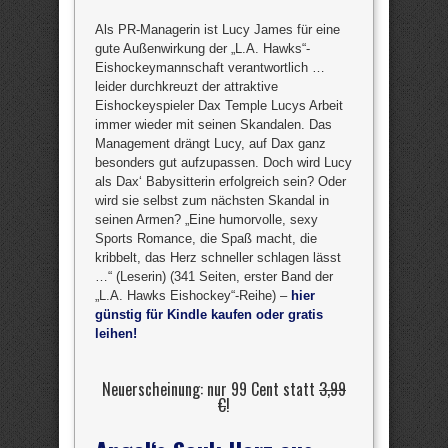
Als PR-Managerin ist Lucy James für eine
gute Außenwirkung der „L.A. Hawks“-
Eishockeymannschaft verantwortlich …
leider durchkreuzt der attraktive
Eishockeyspieler Dax Temple Lucys Arbeit
immer wieder mit seinen Skandalen. Das
Management drängt Lucy, auf Dax ganz
besonders gut aufzupassen. Doch wird Lucy
als Dax‘ Babysitterin erfolgreich sein? Oder
wird sie selbst zum nächsten Skandal in
seinen Armen? „Eine humorvolle, sexy
Sports Romance, die Spaß macht, die
kribbelt, das Herz schneller schlagen lässt
…“ (Leserin) (341 Seiten, erster Band der
„L.A. Hawks Eishockey“-Reihe) –
hier
günstig für Kindle kaufen oder gratis
leihen!
Neuerscheinung: nur 99 Cent statt
3,99
€
!