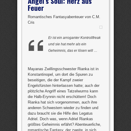
Angel‘s Soul: Herz aus
Feuer
Romantisches Fantasyabenteuer von C.M.
Cris
Er ist ein arroganter Kontrollfreak
und sie hat mehr als ein
Geheimnis, das er lösen will …
Mayanas Zwillingsschwester Rianka ist in
Konstantinopel, um dort die Spuren zu
beseitigen, die der Kampf zweier
Engelsfürsten hinterlassen hatte; auch der
plötzliche Angriff eines Tatzelwurms kann
die Halb-Erynnin nicht erschüttern! Doch
Rianka hat sich vorgenommen, auch ihre
anderen Schwestern wieder zu finden und
dazu braucht sie die Hilfe des Legatus
Adriel. Doch was, wenn Adriel Riankas
größtes Geheimnis erfährt? Abenteuerliche,
romantische Fantasy, der zweite, in sich