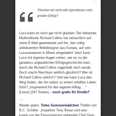
Träumen wir nicht alle irgendwann vom
großen Erfolg?
Luca kann es noch gar nicht glauben: Der bekannte
Multimillionär Richard Collins hat tatsächlich auf
seine E-Mail geantwortet und ihn, den völlig
unbekannten Webdesigner aus Europa, auf sein
Luxusanwesen in Miami eingeladen! Jetzt kann
Luca mit eigenen Augen sehen, wie es zu der
geradezu unglaublichen Erfolgsgeschichte kam,
durch die Richard Collins sagenhaft reich wurde.
Doch macht Reichtum wirklich glücklich? Wer ist
Richard Collins wirklich? Und wie kann Luca den
Weg finden, der ihn selbst zu einem erfüllten Leben
führt? „Inspirierend für den eigenen Alltag …“
(Leser) (247 Seiten) –
noch gratis für Kindle?
Wieder gratis:
Totes Sommermädchen
Thriller von
B.C. Schiller: „Inspektor Tony Braun und sein
knapp vor der Pensionierung stehender Chef Greg