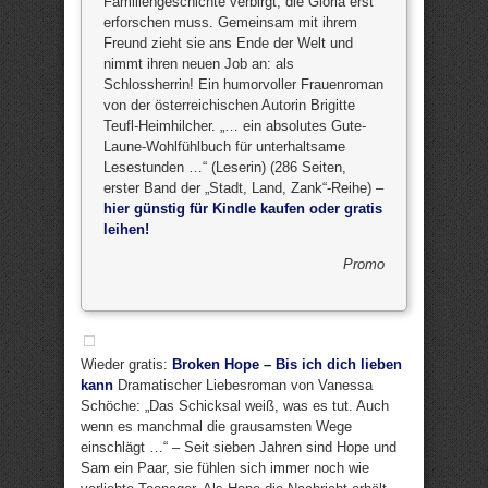
Familiengeschichte verbirgt, die Gloria erst
erforschen muss. Gemeinsam mit ihrem
Freund zieht sie ans Ende der Welt und
nimmt ihren neuen Job an: als
Schlossherrin! Ein humorvoller Frauenroman
von der österreichischen Autorin Brigitte
Teufl-Heimhilcher. „… ein absolutes Gute-
Laune-Wohlfühlbuch für unterhaltsame
Lesestunden …“ (Leserin) (286 Seiten,
erster Band der „Stadt, Land, Zank“-Reihe) –
hier günstig für Kindle kaufen oder gratis
leihen!
Promo
Wieder gratis:
Broken Hope – Bis ich dich lieben
kann
Dramatischer Liebesroman von Vanessa
Schöche: „Das Schicksal weiß, was es tut. Auch
wenn es manchmal die grausamsten Wege
einschlägt …“ – Seit sieben Jahren sind Hope und
Sam ein Paar, sie fühlen sich immer noch wie