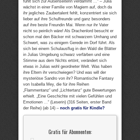
fühlt sich zur Außenseiterin verdammt …“ – Julia
wächst in einer Familie von Magiern auf, doch da
ihr jegliches Zaubertalent fehlt, konzentriert sie sich
lieber auf ihre Schulfreunde und ganz besonders
auf ihre beste Freundin Mai. Wenn nur ihr Vater
nicht so peinlich wäre! Als Drachenlord besucht er
schon mal den Bäcker mit schwarzem Umhang und
Schwert, was zu einigem Gerede im Dorf führt. Als
sich bei einem Schulausflug in den Wald die Blätter
in Julias Umgebung schwarz verfärben und eine
Stimme aus dem Nichts ertönt, verändert sich
etwas in Julias wohl geordneter Welt. Was haben
ihre Eltern ihr verschwiegen? Und was will der
mysteriöse Sandro von ihr? Romantische Fantasy
von Isabella Mey, die für ihre Reihen
„Flammentanz“ und „Lichtertanz“ gute Bewertungen
erhielt. „Eine Geschichte mit vielen Gefühlen und
Emotionen …“ (Leserin) (316 Seiten, erster Band
der Reihe) (ab 14) –
noch gratis für Kindle?
Gratis für Abonnenten: