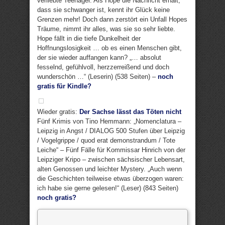
verliebte Teenager. Als Hope die Nachricht erhält,
dass sie schwanger ist, kennt ihr Glück keine
Grenzen mehr! Doch dann zerstört ein Unfall Hopes
Träume, nimmt ihr alles, was sie so sehr liebte.
Hope fällt in die tiefe Dunkelheit der
Hoffnungslosigkeit … ob es einen Menschen gibt,
der sie wieder auffangen kann? „… absolut
fesselnd, gefühlvoll, herzzerreißend und doch
wunderschön …“ (Leserin) (538 Seiten) –
noch
gratis für Kindle?
Wieder gratis:
Der Sachse lässt das Töten nicht
Fünf Krimis von Tino Hemmann: „Nomenclatura –
Leipzig in Angst / DIALOG 500 Stufen über Leipzig
/ Vogelgrippe / quod erat demonstrandum / Tote
Leiche“ – Fünf Fälle für Kommissar Hinrich von der
Leipziger Kripo – zwischen sächsischer Lebensart,
alten Genossen und leichter Mystery. „Auch wenn
die Geschichten teilweise etwas überzogen waren:
ich habe sie gerne gelesen!“ (Leser) (843 Seiten)
noch gratis?