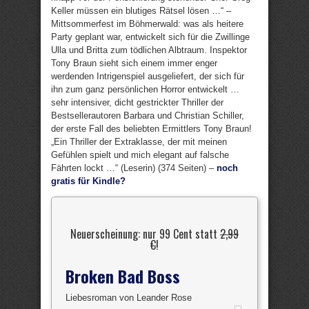
Keller müssen ein blutiges Rätsel lösen …“ –
Mittsommerfest im Böhmerwald: was als heitere
Party geplant war, entwickelt sich für die Zwillinge
Ulla und Britta zum tödlichen Albtraum. Inspektor
Tony Braun sieht sich einem immer enger
werdenden Intrigenspiel ausgeliefert, der sich für
ihn zum ganz persönlichen Horror entwickelt …
sehr intensiver, dicht gestrickter Thriller der
Bestsellerautoren Barbara und Christian Schiller,
der erste Fall des beliebten Ermittlers Tony Braun!
„Ein Thriller der Extraklasse, der mit meinen
Gefühlen spielt und mich elegant auf falsche
Fährten lockt …“ (Leserin) (374 Seiten) –
noch
gratis für Kindle?
Neuerscheinung: nur 99 Cent statt
2,99
€
!
Broken Bad Boss
Liebesroman von Leander Rose