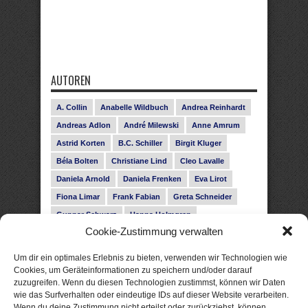
AUTOREN
A. Collin
Anabelle Wildbuch
Andrea Reinhardt
Andreas Adlon
André Milewski
Anne Amrum
Astrid Korten
B.C. Schiller
Birgit Kluger
Béla Bolten
Christiane Lind
Cleo Lavalle
Daniela Arnold
Daniela Frenken
Eva Lirot
Fiona Limar
Frank Fabian
Greta Schneider
Gunnar Schwarz
Hanna Holmgren
Cookie-Zustimmung verwalten
Heike Fröhling
Ina Glahe
Ivo Pala
J. Vellguth
Josefine Weiss
Karolyn Ciseau
Leander Rose
Um dir ein optimales Erlebnis zu bieten, verwenden wir Technologien wie
Leonie Haubrich
Lilly Labord
Livia Pipes
Cookies, um Geräteinformationen zu speichern und/oder darauf
zuzugreifen. Wenn du diesen Technologien zustimmst, können wir Daten
Malin Blunk
Marcus Hünnebeck
Martin Krist
wie das Surfverhalten oder eindeutige IDs auf dieser Website verarbeiten.
Melisa Schwermer
Nele Bruun
Nika Lubitsch
Wenn du deine Zustimmung nicht erteilst oder zurückziehst, können