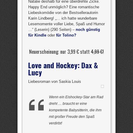
Natalie deshalb für eine überdrehte Zicke.
Happy End unmöglich? Eine romantische
Liebeskomödie von der Bestsellerautorin
Karin Lindberg! „… ich hatte wunderbare
Lesemomente voller Liebe, Spaß und Humor
…“ (Leserin) (290 Seiten) –
noch günstig
für Kindle
oder
für Tolino?
Neuerscheinung: nur 3,99 € statt
4,99 €
!
Love and Hockey: Dax &
Lucy
Liebesroman von Saskia Louis
Wenn ein Eishockey-Star am Rad
dreht … braucht er eine
kompetente Babysitterin, die ihm
mit großer Freude den Spaß
verdirbt!