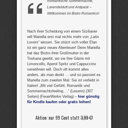
Romantische Sommernächte,
Lavendelduft und Antipasti –
Willkommen im Bistro Romantico!
Nach ihrer Scheidung von einem Sizilianer
will Mariella erst mal nichts mehr von „Latin
Lovers“ wissen. Sie stürzt sich voller Elan
ist ein ganz neues Abenteuer! Denn Mariella
hat das Bistro ihrer Großmutter in der
Toskana geerbt, wo sie ihre Gäste mit
Limoncello, Aperol Spritz und Cappuccino
verwöhnen will. Doch oft kommt alles
anders, als man denkt … und so passiert es
Mariella zum zweiten Mal: Sie ist verliebt in
Italien! „Mit viel Gefühl, Romantik und
Sommernachtsfeeling …“ (Leserin) (307
Seiten) (FeuerWerke Verlag) –
hier günstig
für Kindle kaufen oder gratis leihen!
Aktion: nur 99 Cent statt
3,99 €
!