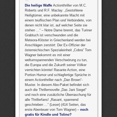
Die heilige Waffe
Actionthriller von M.C.
Roberts und R.F. Maclay: „Gestohlene
Heiligtümer, eine unbekannte Macht mit
einem teuflischen Plan und Verbündete, von
denen nicht klar ist, auf welcher Seite sie
stehen …“ – Notre Dame brennt, das Turiner
Grabtuch ist verschwunden und die
Meteora-Klöster in Griechenland werden bei
Anschlägen zerstört: Der Ex-Offizier der
österreichischen Spezialeinheit „Cobra“ Tom
Wagner bekommt es mit einer
weltumspannenden Verschwörung zu tun,
die Europa und die Zukunft seiner Völker
vernichten könnte! Rasante Action, eine
Portion Humor und schlagfertige Sprüche in
einem Actionthriller nach „Dan Brown“-
Muster. In diesem Abo-Paket befindet sich
auch die Thrillernovelle „Das Jani Siegel“
und noch eine zusätzliche Überraschung für
alle Thrillerfans! „Rasant, spannend
geschrieben …“ (Leser) (414 Seiten, das
erste Abenteuer von Tom Wagner) –
noch
gratis für Kindle und Tolino?