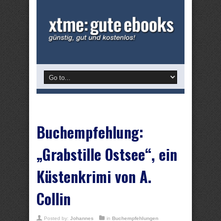
Buchempfehlung:
„Grabstille Ostsee“, ein
Küstenkrimi von A.
Collin
Posted by:
Johannes
in
Buchempfehlungen