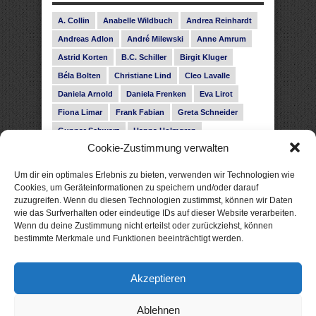
A. Collin
Anabelle Wildbuch
Andrea Reinhardt
Andreas Adlon
André Milewski
Anne Amrum
Astrid Korten
B.C. Schiller
Birgit Kluger
Béla Bolten
Christiane Lind
Cleo Lavalle
Daniela Arnold
Daniela Frenken
Eva Lirot
Fiona Limar
Frank Fabian
Greta Schneider
Gunnar Schwarz
Hanna Holmgren
Cookie-Zustimmung verwalten
Heike Fröhling
Ina Glahe
Ivo Pala
J. Vellguth
Josefine Weiss
Karolyn Ciseau
Leander Rose
Um dir ein optimales Erlebnis zu bieten, verwenden wir Technologien wie
Leonie Haubrich
Lilly Labord
Livia Pipes
Cookies, um Geräteinformationen zu speichern und/oder darauf
zuzugreifen. Wenn du diesen Technologien zustimmst, können wir Daten
Malin Blunk
Marcus Hünnebeck
Martin Krist
wie das Surfverhalten oder eindeutige IDs auf dieser Website verarbeiten.
Melisa Schwermer
Nele Bruun
Nika Lubitsch
Wenn du deine Zustimmung nicht erteilst oder zurückziehst, können
bestimmte Merkmale und Funktionen beeinträchtigt werden.
Noah Fitz
Nora Amelie
René Junge
Rose Snow
Roxann Hill
Sigrid Konopatzki
Akzeptieren
Silke Nowak
Subina Giuletti
Timo Leibig
Ablehnen