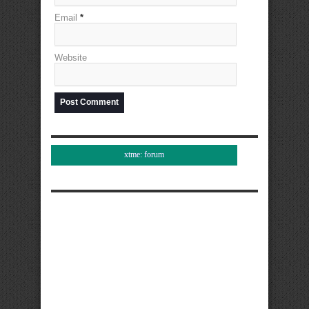
Email
*
Website
xtme: forum