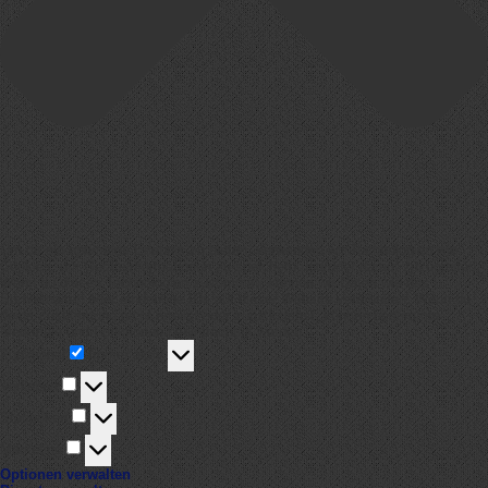
Um dir ein optimales Erlebnis zu bieten, verwenden wir Technologien wie
Cookies, um Geräteinformationen zu speichern und/oder darauf zuzugreifen.
Wenn du diesen Technologien zustimmst, können wir Daten wie das
Surfverhalten oder eindeutige IDs auf dieser Website verarbeiten. Wenn du
deine Zustimmung nicht erteilst oder zurückziehst, können bestimmte
Merkmale und Funktionen beeinträchtigt werden.
Funktional
Funktional
Immer aktiv
Vorlieben
Vorlieben
Statistiken
Statistiken
Marketing
Marketing
Optionen verwalten