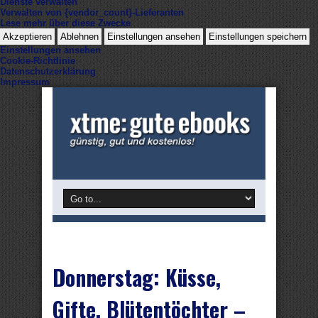
Dienste verwalten
Verwalten von {vendor_count}-Lieferanten
Lese mehr über diese Zwecke
Akzeptieren
Ablehnen
Einstellungen ansehen
Einstellungen speichern
Einstellungen ansehen
Cookie-Richtlinie
Datenschutzerklärung
Impressum
Donnerstag: Küsse,
Gifte, Blütentöchter –