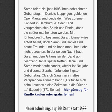
Sarah feiert Neujahr 1993 ihren achtzehnten
Geburtstag, in Daniels klapprigen, goldenen
Opel Manta sind beide dem Weg zu einem
Konzert in Hamburg. Auf der Fahrt
versprechen sich Sarah und Daniel, dass
sie später mal heiraten werden. Mit
fünfunddreißig, bestimmt Sarah. Daniel wäre
sofort bereit, doch Sarah und Daniel sind
beste Freunde, und da kann man über Liebe
nicht sprechen. In der selben Nacht haut
Sarah mit dem Gitarristen der Band ab.
Siebzehn Jahre später treffen Daniel und
Sarah wieder aufeinander, wieder ist Neujahr
und diesmal Sarahs fünfunddreißigster
Geburtstag. Ob sich Sarah an ihr altes
Versprechen erinnern kann? „Es fühlte sich
beim Lesen wie eine Zeitreise in die 90er an
…“ (Leserin) (371 Seiten) –
hier günstig für
Kindle kaufen oder gratis leihen!
Neuerscheinung: nur 99 Cent statt
2,99