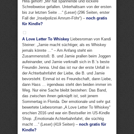
Hilla gehört! „Mir hat spannende und lockere
Schreibweise gefallen. Unterhaltsam von der ersten
bis zur letzten Seite …“ (Leser) (296 Seiten, erster
Fall der „Inselpolizei Amrum-Föhr“) –
noch gratis
für Kindle?
A Love Letter To Whiskey
Liebesroman von Kandi
Steiner: „Jamie macht süchtiger, als es Whiskey
jemals könnte …“ – Am Anfang steht ein
Zusammenstoß: B. und Jamie prallen beim Joggen
aufeinander, und Jamie verknallt sich in B.’s beste
Freundin Jenna. Und das ist nur der erste Unfall in
der Achterbahnfahrt der Liebe, die B. und Jamie
bevorsteht. Einmal ist es Freundschaft, dann Liebe,
dann Hass … irgendwas steht den beiden immer im
Weg. Nur eine Sache bleibt bestehen: Das Band,
das zwischen ihnen geknüpft ist, seit jenem
Sommertag in Florida. Der emotionale und sehr gut
bewertete Liebesroman „A Love Letter To Whiskey“
erschien 2016 und war ein Bestseller im US-Kindle
Shop. „Emotionale Achterbahnfahrt, die süchtig
macht …“ (Leser) (419 Seiten) –
noch gratis für
Kindle?