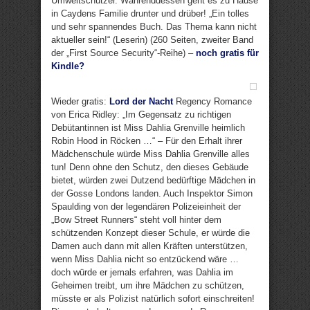
Umweltschützer. Währenddessen geht es zu Hause
in Caydens Familie drunter und drüber! „Ein tolles
und sehr spannendes Buch. Das Thema kann nicht
aktueller sein!“ (Leserin) (260 Seiten, zweiter Band
der „First Source Security“-Reihe) –
noch gratis für
Kindle?
Wieder gratis:
Lord der Nacht
Regency Romance
von Erica Ridley: „Im Gegensatz zu richtigen
Debütantinnen ist Miss Dahlia Grenville heimlich
Robin Hood in Röcken …“ – Für den Erhalt ihrer
Mädchenschule würde Miss Dahlia Grenville alles
tun! Denn ohne den Schutz, den dieses Gebäude
bietet, würden zwei Dutzend bedürftige Mädchen in
der Gosse Londons landen. Auch Inspektor Simon
Spaulding von der legendären Polizeieinheit der
„Bow Street Runners“ steht voll hinter dem
schützenden Konzept dieser Schule, er würde die
Damen auch dann mit allen Kräften unterstützen,
wenn Miss Dahlia nicht so entzückend wäre …
doch würde er jemals erfahren, was Dahlia im
Geheimen treibt, um ihre Mädchen zu schützen,
müsste er als Polizist natürlich sofort einschreiten!