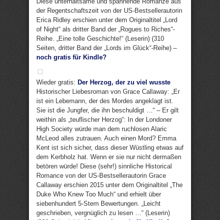
Diese unterhaltsame und spannende Romanze aus
der Regentschaftszeit von der US-Bestsellerautorin
Erica Ridley erschien unter dem Originaltitel „Lord
of Night“ als dritter Band der „Rogues to Riches“-
Reihe. „Eine tolle Geschichte!“ (Leserin) (310
Seiten, dritter Band der „Lords im Glück“-Reihe) –
noch gratis für Kindle?
Wieder gratis:
Der Herzog, der zu viel wusste
Historischer Liebesroman von Grace Callaway: „Er
ist ein Lebemann, der des Mordes angeklagt ist.
Sie ist die Jungfer, die ihn beschuldigt …“ – Er gilt
weithin als „teuflischer Herzog“: In der Londoner
High Society würde man dem ruchlosen Alaric
McLeod alles zutrauen. Auch einen Mord? Emma
Kent ist sich sicher, dass dieser Wüstling etwas auf
dem Kerbholz hat. Wenn er sie nur nicht dermaßen
betören würde! Diese (sehr!) sinnliche Historical
Romance von der US-Bestsellerautorin Grace
Callaway erschien 2015 unter dem Originaltitel „The
Duke Who Knew Too Much“ und erhielt über
siebenhundert 5-Stern Bewertungen. „Leicht
geschrieben, vergnüglich zu lesen …“ (Leserin)