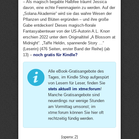
– Als magisch begabte Halbfee träumt Jessica
davon, eine echte Feenmagierin zu werden. Auf der
„Solana Akademie“ wird sie das wahre Wesen der
Pflanzen und Blüten ergründen – und ihre große
Gabe entdecken! Dieses magisch-florale
Fantasyabenteuer von der US-Autorin A.L. Knorr
erschien 2022 unter dem Originaltitel „A Blossom at
Midnight“. „Taffe Heldin, spannende Story …“
(Leserin) (476 Seiten, erster Band der Reihe) (ab
13) –
noch gratis für Kindle?
Alle eBook-Gratisangebote des
Tages, im Kindle Shop aufgespürt
von Lesern für Leser, finden Sie
stets aktuell im xtme:forum
!
Manche Gratisangebote sind
neuerdings nur wenige Stunden
am Vormittag umsonst; im
xtme:forum können Sie hier oft
rechtzeitig fündig werden.
{openx:2}