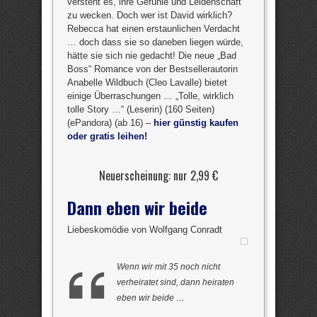
versteht es, ihre Gefühle und Leidenschaft
zu wecken. Doch wer ist David wirklich?
Rebecca hat einen erstaunlichen Verdacht
… doch dass sie so daneben liegen würde,
hätte sie sich nie gedacht! Die neue „Bad
Boss“ Romance von der Bestsellerautorin
Anabelle Wildbuch (Cleo Lavalle) bietet
einige Überraschungen … „Tolle, wirklich
tolle Story …“ (Leserin) (160 Seiten)
(ePandora) (ab 16) –
hier günstig kaufen
oder gratis leihen!
Neuerscheinung: nur 2,99 €
Dann eben wir beide
Liebeskomödie von Wolfgang Conradt
Wenn wir mit 35 noch nicht
verheiratet sind, dann heiraten
eben wir beide …