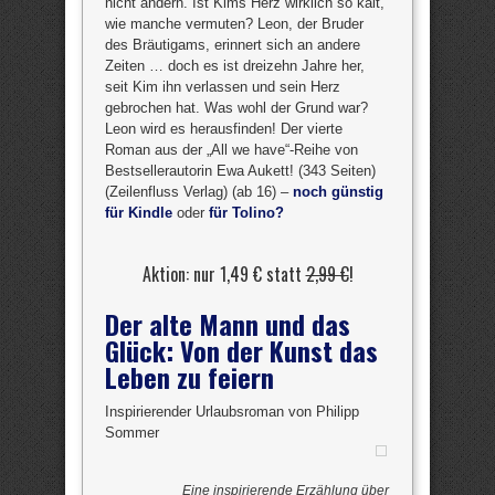
nicht ändern. Ist Kims Herz wirklich so kalt,
wie manche vermuten? Leon, der Bruder
des Bräutigams, erinnert sich an andere
Zeiten … doch es ist dreizehn Jahre her,
seit Kim ihn verlassen und sein Herz
gebrochen hat. Was wohl der Grund war?
Leon wird es herausfinden! Der vierte
Roman aus der „All we have“-Reihe von
Bestsellerautorin Ewa Aukett! (343 Seiten)
(Zeilenfluss Verlag) (ab 16) –
noch günstig
für Kindle
oder
für Tolino?
Aktion: nur 1,49 € statt
2,99 €
!
Der alte Mann und das
Glück: Von der Kunst das
Leben zu feiern
Inspirierender Urlaubsroman von Philipp
Sommer
Eine inspirierende Erzählung über