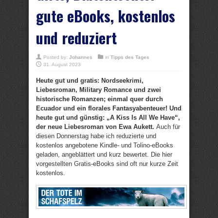
gute eBooks, kostenlos
und reduziert
Posted by:
Johannes
in
Tipps des Tages
31. August 2023
Heute gut und gratis: Nordseekrimi,
Liebesroman, Military Romance und zwei
historische Romanzen; einmal quer durch
Ecuador und ein florales Fantasyabenteuer! Und
heute gut und günstig: „A Kiss Is All We Have“,
der neue Liebesroman von Ewa Aukett.
Auch für
diesen Donnerstag habe ich reduzierte und
kostenlos angebotene Kindle- und Tolino-eBooks
geladen, angeblättert und kurz bewertet. Die hier
vorgestellten Gratis-eBooks sind oft nur kurze Zeit
kostenlos.