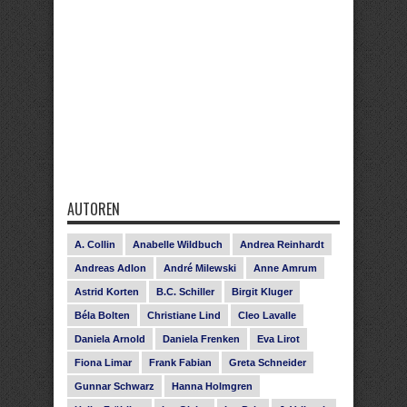
AUTOREN
A. Collin
Anabelle Wildbuch
Andrea Reinhardt
Andreas Adlon
André Milewski
Anne Amrum
Astrid Korten
B.C. Schiller
Birgit Kluger
Béla Bolten
Christiane Lind
Cleo Lavalle
Daniela Arnold
Daniela Frenken
Eva Lirot
Fiona Limar
Frank Fabian
Greta Schneider
Gunnar Schwarz
Hanna Holmgren