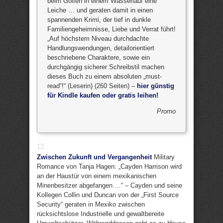
beim Golfen in einem Wasserlauf eine
Leiche … und geraten damit in einen
spannenden Krimi, der tief in dunkle
Familiengeheimnisse, Liebe und Verrat führt!
„Auf höchstem Niveau durchdachte
Handlungswendungen, detailorientiert
beschriebene Charaktere, sowie ein
durchgängig sicherer Schreibstil machen
dieses Buch zu einem absoluten „must-
read“!“ (Leserin) (260 Seiten) –
hier günstig
für Kindle kaufen oder gratis leihen!
Promo
Zwischen Zukunft und Vergangenheit
Military
Romance von Tanja Hagen: „Cayden Harrison wird
an der Haustür von einem mexikanischen
Minenbesitzer abgefangen …“ – Cayden und seine
Kollegen Collin und Duncan von der „First Source
Security“ geraten in Mexiko zwischen
rücksichtslose Industrielle und gewaltbereite