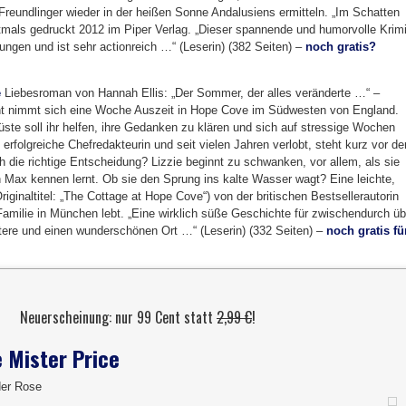
 Freundlinger wieder in der heißen Sonne Andalusiens ermitteln. „Im Schatten
tmals gedruckt 2012 im Piper Verlag. „Dieser spannende und humorvolle Krim
ungen und ist sehr actionreich …“ (Leserin) (382 Seiten) –
noch gratis?
e
Liebesroman von Hannah Ellis: „Der Sommer, der alles veränderte …“ –
nt nimmt sich eine Woche Auszeit in Hope Cove im Südwesten von England.
üste soll ihr helfen, ihre Gedanken zu klären und sich auf stressige Wochen
 erfolgreiche Chefredakteurin und seit vielen Jahren verlobt, steht kurz vor de
h die richtige Entscheidung? Lizzie beginnt zu schwanken, vor allem, als sie
Max kennen lernt. Ob sie den Sprung ins kalte Wasser wagt? Eine leichte,
iginaltitel: „The Cottage at Hope Cove“) von der britischen Bestsellerautorin
 Familie in München lebt. „Eine wirklich süße Geschichte für zwischendurch üb
ere und einen wunderschönen Ort …“ (Leserin) (332 Seiten) –
noch gratis fü
Neuerscheinung: nur 99 Cent statt
2,99 €
!
 Mister Price
der Rose