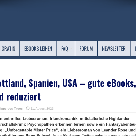
 GRATIS
EBOOKS LEIHEN
FAQ
FORUM
NEWSLETTER
ottland, Spanien, USA – gute eBooks,
d reduziert
Tipps des Tages
11. August 2023
nienthriller, Liebesroman, Irlandromantik, mittelalterliche Highlander
schaftskrimi; Psychopathen erkennen lernen sowie ein Fantasyabenteu
g: „Unforgettable Mister Price“, ein Liebesroman von Leander Rose und
thriller von Ilona Bulazel.
Auch für diesen Freitag habe ich reduzierte und