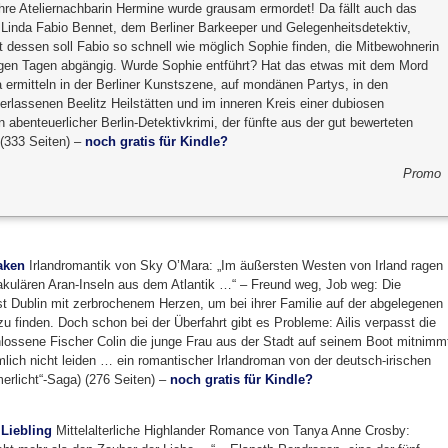
Ihre Ateliernachbarin Hermine wurde grausam ermordet! Da fällt auch das
 Linda Fabio Bennet, dem Berliner Barkeeper und Gelegenheitsdetektiv,
t dessen soll Fabio so schnell wie möglich Sophie finden, die Mitbewohnerin
nigen Tagen abgängig. Wurde Sophie entführt? Hat das etwas mit dem Mord
 ermitteln in der Berliner Kunstszene, auf mondänen Partys, in den
rlassenen Beelitz Heilstätten und im inneren Kreis einer dubiosen
 abenteuerlicher Berlin-Detektivkrimi, der fünfte aus der gut bewerteten
(333 Seiten) –
noch gratis für Kindle?
Promo
aken
Irlandromantik von Sky O’Mara: „Im äußersten Westen von Irland ragen
kulären Aran-Inseln aus dem Atlantik …“ – Freund weg, Job weg: Die
sst Dublin mit zerbrochenem Herzen, um bei ihrer Familie auf der abgelegenen
u finden. Doch schon bei der Überfahrt gibt es Probleme: Ailis verpasst die
hlossene Fischer Colin die junge Frau aus der Stadt auf seinem Boot mitnimm
mlich nicht leiden … ein romantischer Irlandroman von der deutsch-irischen
erlicht“-Saga) (276 Seiten) –
noch gratis für Kindle?
Liebling
Mittelalterliche Highlander Romance von Tanya Anne Crosby: