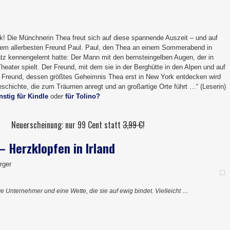
k! Die Münchnerin Thea freut sich auf diese spannende Auszeit – und auf
rem allerbesten Freund Paul. Paul, den Thea an einem Sommerabend in
tz kennengelernt hatte: Der Mann mit den bernsteingelben Augen, der in
eater spielt. Der Freund, mit dem sie in der Berghütte in den Alpen und auf
r Freund, dessen größtes Geheimnis Thea erst in New York entdecken wird
schichte, die zum Träumen anregt und an großartige Orte führt …“ (Leserin)
stig für Kindle
oder
für Tolino?
Neuerscheinung: nur 99 Cent statt
3,99 €
!
– Herzklopfen in Irland
rger
ive Unternehmer und eine Wette, die sie auf ewig bindet. Vielleicht …