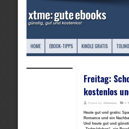
HOME
EBOOK-TIPPS
KINDLE GRATIS
TOLINO
Freitag: Sch
kostenlos un
Posted by:
Johannes
in
Heute gut und gratis: Spa
Romance und ein Nachbar
Und heute gut und günsti
„Todmädchen“, ein Psycho