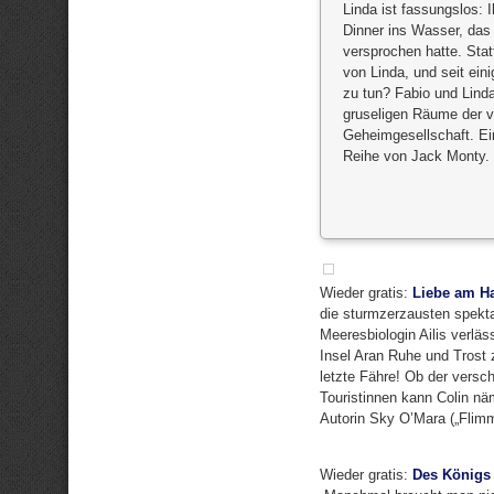
Linda ist fassungslos: 
Dinner ins Wasser, das
versprochen hatte. Stat
von Linda, und seit ei
zu tun? Fabio und Linda
gruseligen Räume der ve
Geheimgesellschaft. Ein
Reihe von Jack Monty. 
Wieder gratis:
Liebe am H
die sturmzerzausten spekta
Meeresbiologin Ailis verlä
Insel Aran Ruhe und Trost z
letzte Fähre! Ob der versc
Touristinnen kann Colin nä
Autorin Sky O’Mara („Flimm
Wieder gratis:
Des Königs 