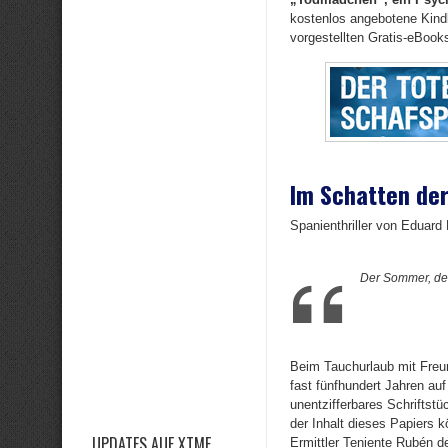
kostenlos angebotene Kindl
vorgestellten Gratis-eBooks
Im Schatten de
Spanienthriller von Eduard 
Der Sommer, der
Beim Tauchurlaub mit Freund
fast fünfhundert Jahren au
unentzifferbares Schriftstü
der Inhalt dieses Papiers k
UPDATES AUF XTME
Ermittler Teniente Rubén de