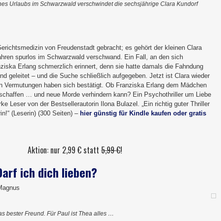
es Urlaubs im Schwarzwald verschwindet die sechsjährige Clara Kundorf
 Gerichtsmedizin von Freudenstadt gebracht; es gehört der kleinen Clara
Jahren spurlos im Schwarzwald verschwand. Ein Fall, an den sich
iska Erlang schmerzlich erinnert, denn sie hatte damals die Fahndung
d geleitet – und die Suche schließlich aufgegeben. Jetzt ist Clara wieder
en Vermutungen haben sich bestätigt. Ob Franziska Erlang dem Mädchen
rschaffen … und neue Morde verhindern kann? Ein Psychothriller um Liebe
e Leser von der Bestsellerautorin Ilona Bulazel. „Ein richtig guter Thriller
rin!“ (Leserin) (300 Seiten) –
hier günstig für Kindle kaufen oder gratis
Aktion: nur 2,99 € statt
5,99 €
!
Darf ich dich lieben?
 Magnus
as bester Freund. Für Paul ist Thea alles …