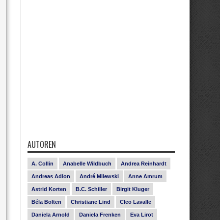
AUTOREN
A. Collin
Anabelle Wildbuch
Andrea Reinhardt
Andreas Adlon
André Milewski
Anne Amrum
Astrid Korten
B.C. Schiller
Birgit Kluger
Béla Bolten
Christiane Lind
Cleo Lavalle
Daniela Arnold
Daniela Frenken
Eva Lirot