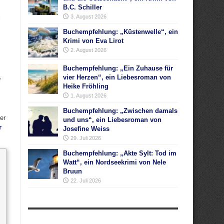
B.C. Schiller
i
3. August 2026
Buchempfehlung: „Küstenwelle“, ein
Krimi von Eva Lirot
2. August 2026
Buchempfehlung: „Ein Zuhause für
vier Herzen“, ein Liebesroman von
r
Heike Fröhling
1. August 2026
Buchempfehlung: „Zwischen damals
er
und uns“, ein Liebesroman von
r
Josefine Weiss
29. Juli 2026
Buchempfehlung: „Akte Sylt: Tod im
Watt“, ein Nordseekrimi von Nele
Bruun
22. Juli 2026