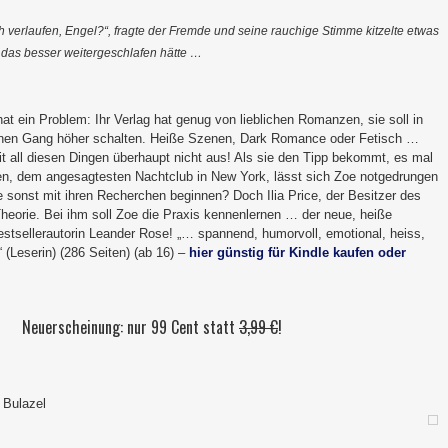
h verlaufen, Engel?“, fragte der Fremde und seine rauchige Stimme kitzelte etwas
, das besser weitergeschlafen hätte …
t ein Problem: Ihr Verlag hat genug von lieblichen Romanzen, sie soll in
inen Gang höher schalten. Heiße Szenen, Dark Romance oder Fetisch …
it all diesen Dingen überhaupt nicht aus! Als sie den Tipp bekommt, es mal
en, dem angesagtesten Nachtclub in New York, lässt sich Zoe notgedrungen
ie sonst mit ihren Recherchen beginnen? Doch Ilia Price, der Besitzer des
Theorie. Bei ihm soll Zoe die Praxis kennenlernen … der neue, heiße
stsellerautorin Leander Rose! „… spannend, humorvoll, emotional, heiss,
(Leserin) (286 Seiten) (ab 16) –
hier günstig für Kindle kaufen oder
Neuerscheinung: nur 99 Cent statt
3,99 €
!
a Bulazel