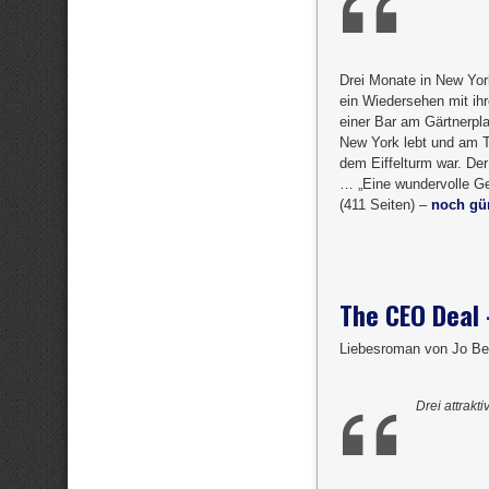
Drei Monate in New Yor
ein Wiedersehen mit ih
einer Bar am Gärtnerpla
New York lebt und am Th
dem Eiffelturm war. De
… „Eine wundervolle Ge
(411 Seiten) –
noch gün
The CEO Deal 
Liebesroman von Jo Be
Drei attrakt