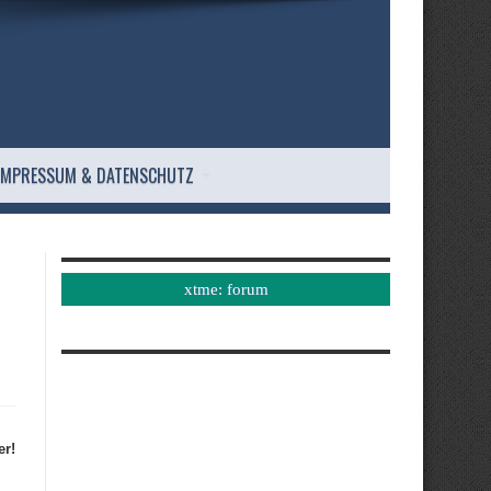
IMPRESSUM & DATENSCHUTZ
xtme: forum
er!