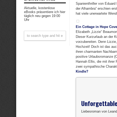
Spanienthriller von Eduard
Aktuelle, kostenlose
der Alhambra“ erschien ers
eBooks präsentiere ich hier
hat viele unerwartete Wend
täglich neu gegen 19:00
Uhr
Ein Cottage in Hope Cov
Elizabeth „Lizzie“ Beaumo
Dieser Kurzurlaub an der K
vorzubereiten. Denn Lizzie,
Hochzeit! Doch ist das auc
ihren charmanten Nachbarn 
positive Urlaubsromanze (Or
Hannah Ellis, die mit ihrer
zwei sympathische Charakt
Kindle?
Unforgettable
Liebesroman von Lean