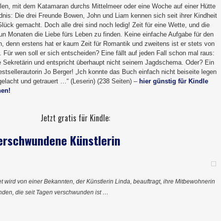
len, mit dem Katamaran durchs Mittelmeer oder eine Woche auf einer Hütte
dnis: Die drei Freunde Bowen, John und Liam kennen sich seit ihrer Kindheit
Glück gemacht. Doch alle drei sind noch ledig! Zeit für eine Wette, und die
eun Monaten die Liebe fürs Leben zu finden. Keine einfache Aufgabe für den
denn erstens hat er kaum Zeit für Romantik und zweitens ist er stets von
Für wen soll er sich entscheiden? Eine fällt auf jeden Fall schon mal raus:
e Sekretärin und entspricht überhaupt nicht seinem Jagdschema. Oder? Ein
tsellerautorin Jo Berger! „Ich konnte das Buch einfach nicht beiseite legen
gelacht und getrauert …“ (Leserin) (238 Seiten) –
hier günstig für Kindle
hen!
Jetzt gratis für Kindle:
verschwundene Künstlerin
 wird von einer Bekannten, der Künstlerin Linda, beauftragt, ihre Mitbewohnerin
inden, die seit Tagen verschwunden ist …