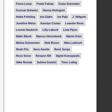
Fiona Limar
Frank Fabian
Greta Schneider
Gunnar Schwarz
Hanna Holmgren
Heike Fröhling
Ina Glahe
Ivo Pala
J. Vellguth
Josefine Weiss
Karolyn Ciseau
Leander Rose
Leonie Haubrich
Lilly Labord
Livia Pipes
Malin Blunk
Marcus Hünnebeck
Martin Krist
Melisa Schwermer
Nele Bruun
Nika Lubitsch
Noah Fitz
Nora Amelie
René Junge
Rose Snow
Roxann Hill
Sigrid Konopatzki
Silke Nowak
Subina Giuletti
Timo Leibig