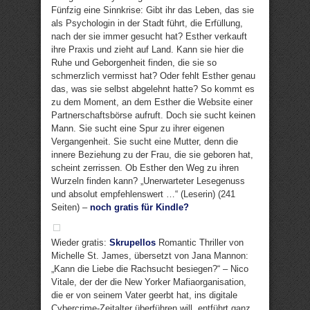
Fünfzig eine Sinnkrise: Gibt ihr das Leben, das sie
als Psychologin in der Stadt führt, die Erfüllung,
nach der sie immer gesucht hat? Esther verkauft
ihre Praxis und zieht auf Land. Kann sie hier die
Ruhe und Geborgenheit finden, die sie so
schmerzlich vermisst hat? Oder fehlt Esther genau
das, was sie selbst abgelehnt hatte? So kommt es
zu dem Moment, an dem Esther die Website einer
Partnerschaftsbörse aufruft. Doch sie sucht keinen
Mann. Sie sucht eine Spur zu ihrer eigenen
Vergangenheit. Sie sucht eine Mutter, denn die
innere Beziehung zu der Frau, die sie geboren hat,
scheint zerrissen. Ob Esther den Weg zu ihren
Wurzeln finden kann? „Unerwarteter Lesegenuss
und absolut empfehlenswert …“ (Leserin) (241
Seiten) –
noch gratis für Kindle?
Wieder gratis:
Skrupellos
Romantic Thriller von
Michelle St. James, übersetzt von Jana Mannon:
„Kann die Liebe die Rachsucht besiegen?“ – Nico
Vitale, der der die New Yorker Mafiaorganisation,
die er von seinem Vater geerbt hat, ins digitale
Cybercrime-Zeitalter überführen will, entführt ganz