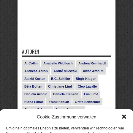
AUTOREN
A. Collin
Anabelle Wildbuch
Andrea Reinhardt
Andreas Adlon
André Milewski
Anne Amrum
Astrid Korten
B.C. Schiller
Birgit Kluger
Béla Bolten
Christiane Lind
Cleo Lavalle
Daniela Arnold
Daniela Frenken
Eva Lirot
Fiona Limar
Frank Fabian
Greta Schneider
Gunnar Schwarz
Hanna Holmgren
Cookie-Zustimmung verwalten
Heike Fröhling
Ina Glahe
Ivo Pala
J. Vellguth
Josefine Weiss
Karolyn Ciseau
Leander Rose
Um dir ein optimales Erlebnis zu bieten, verwenden wir Technologien wie
Leonie Haubrich
Lilly Labord
Livia Pipes