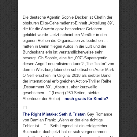
Die deutsche Agentin Sophie Decker ist Chefin der
obskuren Elite-Geheimdienst-Einheit „Abteilung 89“,
die für die Abwehr ganz besonderer Gefahren
gebildet wurde. Jetzt scheint ein Verräter in den
eigenen Reihen die Organisation zu bedrohen …
mitten in Berlin fliegen Autos in die Luft und die
Bundeskanzlerin ist verständlicherweise sehr
besorgt. Ob Sophie, eine Art „007“-Superagentin,
diesen Angriff neutralisieren kann? „The Traitor“ von
dem in Würzburg lebenden schottischen Autor Mark
O’Neill erschien im Original 2018 als siebter Band
der international erfolgreichen Action-Thriller Reihe
„Department 89“. „Abstrus, aber kurzweilig
geschrieben …“ (Leser) (260 Seiten, siebtes
Abenteuer der Reihe) –
noch gratis für Kindle?
The Right Mistake: Seth & Tristan
Gay Romance
von Damian Frank: „Wenn er der eine richtige
Fehler ist …“ – Seth Legend ist ein erfolgreicher
Buchautor, doch jetzt hat er sich vorgenommen,