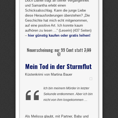
Doch Daniel trägt an seiner Vergangenheit
und Samantha erlebt einen
Schicksalsschlag. Kann die junge Liebe
diese Herausforderungen überstehen? „Die
Geschichte hat mich echt mitgenommen,
auf eine positive Art. Ich konnte kaum
aufhören zu lesen …“ (Leserin) (437 Seiten)
–
hier günstig kaufen oder gratis leihen!
Neuerscheinung: nur 99 Cent statt
2,99
€
!
Mein Tod in der Sturmflut
Küstenkrimi von Martina Bauer
Ich bin meinem Mörder in letzter
Sekunde entkommen. Aber ich bin
nicht von ihm losgekommen …
Als Melissa glaubt, mit Partner, Baby und