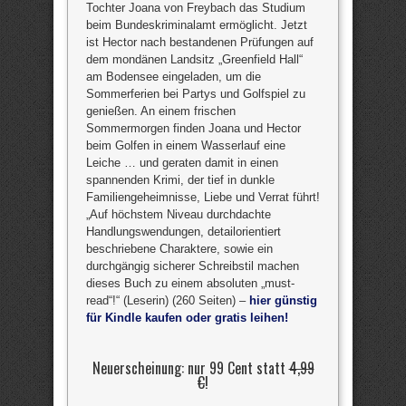
Tochter Joana von Freybach das Studium
beim Bundeskriminalamt ermöglicht. Jetzt
ist Hector nach bestandenen Prüfungen auf
dem mondänen Landsitz „Greenfield Hall“
am Bodensee eingeladen, um die
Sommerferien bei Partys und Golfspiel zu
genießen. An einem frischen
Sommermorgen finden Joana und Hector
beim Golfen in einem Wasserlauf eine
Leiche … und geraten damit in einen
spannenden Krimi, der tief in dunkle
Familiengeheimnisse, Liebe und Verrat führt!
„Auf höchstem Niveau durchdachte
Handlungswendungen, detailorientiert
beschriebene Charaktere, sowie ein
durchgängig sicherer Schreibstil machen
dieses Buch zu einem absoluten „must-
read“!“ (Leserin) (260 Seiten) –
hier günstig
für Kindle kaufen oder gratis leihen!
Neuerscheinung: nur 99 Cent statt
4,99
€
!