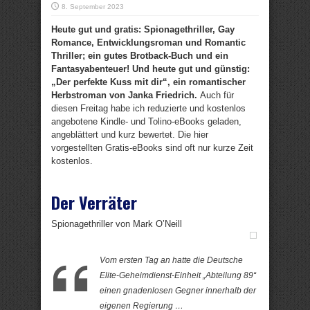
8. September 2023
Heute gut und gratis: Spionagethriller, Gay
Romance, Entwicklungsroman und Romantic
Thriller; ein gutes Brotback-Buch und ein
Fantasyabenteuer! Und heute gut und günstig:
„Der perfekte Kuss mit dir“, ein romantischer
Herbstroman von Janka Friedrich.
Auch für
diesen Freitag habe ich reduzierte und kostenlos
angebotene Kindle- und Tolino-eBooks geladen,
angeblättert und kurz bewertet. Die hier
vorgestellten Gratis-eBooks sind oft nur kurze Zeit
kostenlos.
Der Verräter
Spionagethriller von Mark O’Neill
Vom ersten Tag an hatte die Deutsche
Elite-Geheimdienst-Einheit „Abteilung 89“
einen gnadenlosen Gegner innerhalb der
eigenen Regierung …