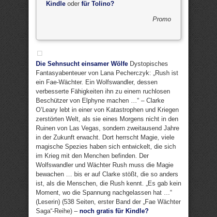
Kindle
oder
für Tolino?
Promo
Die Sehnsucht einsamer Wölfe
Dystopisches
Fantasyabenteuer von Lana Pecherczyk: „Rush ist
ein Fae-Wächter. Ein Wolfswandler, dessen
verbesserte Fähigkeiten ihn zu einem ruchlosen
Beschützer von Elphyne machen …“ – Clarke
O’Leary lebt in einer von Katastrophen und Kriegen
zerstörten Welt, als sie eines Morgens nicht in den
Ruinen von Las Vegas, sondern zweitausend Jahre
in der Zukunft erwacht. Dort herrscht Magie, viele
magische Spezies haben sich entwickelt, die sich
im Krieg mit den Menchen befinden. Der
Wolfswandler und Wächter Rush muss die Magie
bewachen … bis er auf Clarke stößt, die so anders
ist, als die Menschen, die Rush kennt. „Es gab kein
Moment, wo die Spannung nachgelassen hat …“
(Leserin) (538 Seiten, erster Band der „Fae Wächter
Saga“-Reihe) –
noch gratis für Kindle?