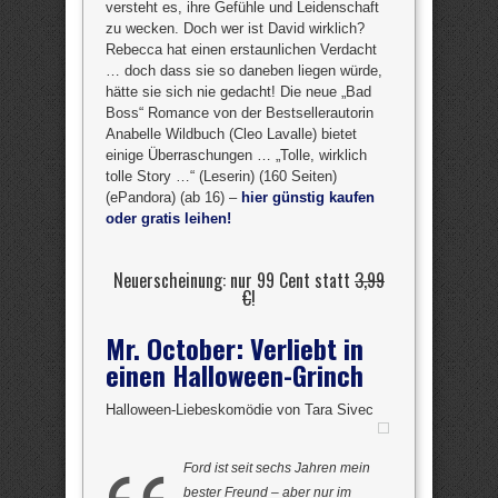
versteht es, ihre Gefühle und Leidenschaft
zu wecken. Doch wer ist David wirklich?
Rebecca hat einen erstaunlichen Verdacht
… doch dass sie so daneben liegen würde,
hätte sie sich nie gedacht! Die neue „Bad
Boss“ Romance von der Bestsellerautorin
Anabelle Wildbuch (Cleo Lavalle) bietet
einige Überraschungen … „Tolle, wirklich
tolle Story …“ (Leserin) (160 Seiten)
(ePandora) (ab 16) –
hier günstig kaufen
oder gratis leihen!
Neuerscheinung: nur 99 Cent statt
3,99
€
!
Mr. October: Verliebt in
einen Halloween-Grinch
Halloween-Liebeskomödie von Tara Sivec
Ford ist seit sechs Jahren mein
bester Freund – aber nur im