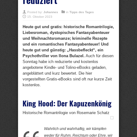
Posted by:
Johannes
in
Tipps des Tages
15. Oktober 2023
Heute gut und gratis: historische Romantrilogie,
Liebesroman, dystopisches Fantasyabenteuer
und Weihnachtsromanze; kriminelle Rezepte
und ein romantisches Fantasyabenteuer! Und
heute gut und günstig: „Hassbefleckt“, ein
Psychothriller von Ilona Bulazel.
Auch für diesen
Sonntag habe ich reduzierte und kostenlos
angebotene Kindle- und Tolino-eBooks geladen,
angeblättert und kurz bewertet. Die hier
vorgestellten Gratis-eBooks sind oft nur kurze Zeit
kostenlos.
King Hood: Der Kapuzenkönig
Historische Romantrilogie von Rosemarie Schatz
Wahrlich und wahrhaftig, wir kämpfen
weder für Ruhm, Reichtum oder Ehre, wir