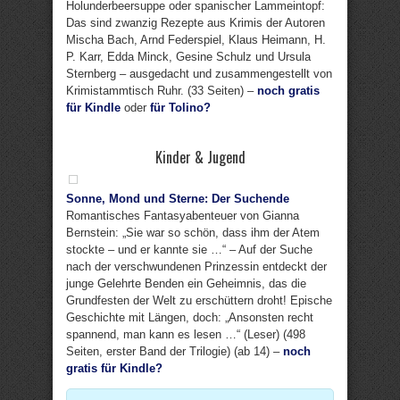
Holunderbeersuppe oder spanischer Lammeintopf:
Das sind zwanzig Rezepte aus Krimis der Autoren
Mischa Bach, Arnd Federspiel, Klaus Heimann, H.
P. Karr, Edda Minck, Gesine Schulz und Ursula
Sternberg – ausgedacht und zusammengestellt von
Krimistammtisch Ruhr. (33 Seiten) –
noch gratis
für Kindle
oder
für Tolino?
Kinder & Jugend
Sonne, Mond und Sterne: Der Suchende
Romantisches Fantasyabenteuer von Gianna
Bernstein: „Sie war so schön, dass ihm der Atem
stockte – und er kannte sie …“ – Auf der Suche
nach der verschwundenen Prinzessin entdeckt der
junge Gelehrte Benden ein Geheimnis, das die
Grundfesten der Welt zu erschüttern droht! Epische
Geschichte mit Längen, doch: „Ansonsten recht
spannend, man kann es lesen …“ (Leser) (498
Seiten, erster Band der Trilogie) (ab 14) –
noch
gratis für Kindle?