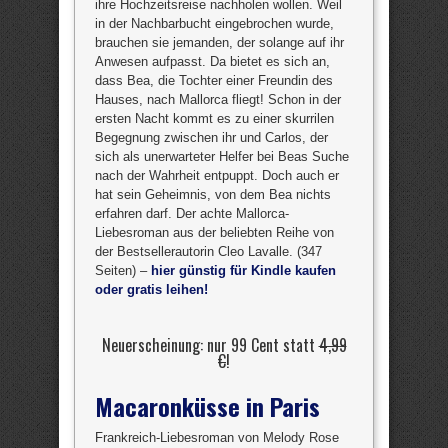
ihre Hochzeitsreise nachholen wollen. Weil
in der Nachbarbucht eingebrochen wurde,
brauchen sie jemanden, der solange auf ihr
Anwesen aufpasst. Da bietet es sich an,
dass Bea, die Tochter einer Freundin des
Hauses, nach Mallorca fliegt! Schon in der
ersten Nacht kommt es zu einer skurrilen
Begegnung zwischen ihr und Carlos, der
sich als unerwarteter Helfer bei Beas Suche
nach der Wahrheit entpuppt. Doch auch er
hat sein Geheimnis, von dem Bea nichts
erfahren darf. Der achte Mallorca-
Liebesroman aus der beliebten Reihe von
der Bestsellerautorin Cleo Lavalle. (347
Seiten) –
hier günstig für Kindle kaufen
oder gratis leihen!
Neuerscheinung: nur 99 Cent statt
4,99
€
!
Macaronküsse in Paris
Frankreich-Liebesroman von Melody Rose