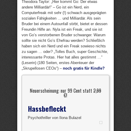
Theodora Taylor: „Hier kommt Go: Der etwas
andere Milliardär!“ – Go ist ein Nerd, ein
Computerfreak mit sehr (!) schwach ausgeprägten
sozialen Fähigkeiten … und Milliardär. Als sein
Bruder bei einem Autounfall stirbt, bietet er dessen
Freundin Hilfe an. Nyla ist ein Freak, und sie ist
von Go’s verstorbenen Bruder schwanger. Warum
sollte sie nicht Go’s Ehefrau werden? Schließlich
haben sich ein Nerd und ein Freak sowieso nichts
zu sagen … oder? „Tolles Buch, super Geschichte,
interessante Protas. Hier hat alles gestimmt …“
(Leserin) (180 Seiten, erstes Abenteuer der
„Skrupellosen CEOs“) –
noch gratis für Kindle?
Neuerscheinung: nur 99 Cent statt
2,99
€
!
Hassbefleckt
Psychothriller von Ilona Bulazel