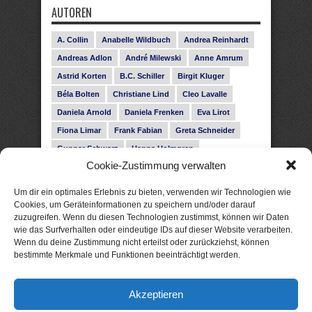
AUTOREN
A. Collin
Anabelle Wildbuch
Andrea Reinhardt
Andreas Adlon
André Milewski
Anne Amrum
Astrid Korten
B.C. Schiller
Birgit Kluger
Béla Bolten
Christiane Lind
Cleo Lavalle
Daniela Arnold
Daniela Frenken
Eva Lirot
Fiona Limar
Frank Fabian
Greta Schneider
Gunnar Schwarz
Hanna Holmgren
Cookie-Zustimmung verwalten
Heike Fröhling
Ina Glahe
Ivo Pala
J. Vellguth
Josefine Weiss
Karolyn Ciseau
Leander Rose
Um dir ein optimales Erlebnis zu bieten, verwenden wir Technologien wie
Leonie Haubrich
Lilly Labord
Livia Pipes
Cookies, um Geräteinformationen zu speichern und/oder darauf
zuzugreifen. Wenn du diesen Technologien zustimmst, können wir Daten
Malin Blunk
Marcus Hünnebeck
Martin Krist
wie das Surfverhalten oder eindeutige IDs auf dieser Website verarbeiten.
Melisa Schwermer
Nele Bruun
Nika Lubitsch
Wenn du deine Zustimmung nicht erteilst oder zurückziehst, können
bestimmte Merkmale und Funktionen beeinträchtigt werden.
Noah Fitz
Nora Amelie
René Junge
Rose Snow
Roxann Hill
Sigrid Konopatzki
Akzeptieren
Silke Nowak
Subina Giuletti
Timo Leibig