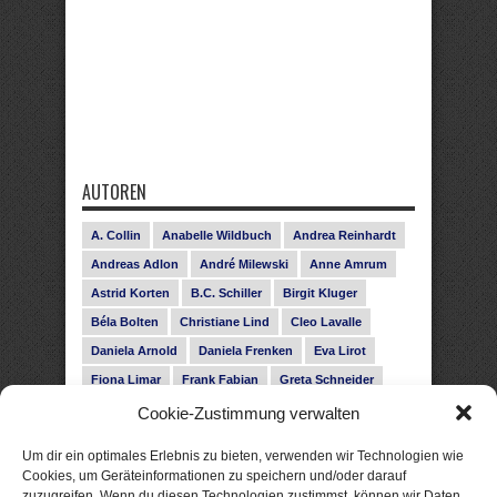
AUTOREN
A. Collin
Anabelle Wildbuch
Andrea Reinhardt
Andreas Adlon
André Milewski
Anne Amrum
Astrid Korten
B.C. Schiller
Birgit Kluger
Béla Bolten
Christiane Lind
Cleo Lavalle
Daniela Arnold
Daniela Frenken
Eva Lirot
Fiona Limar
Frank Fabian
Greta Schneider
Gunnar Schwarz
Hanna Holmgren
Cookie-Zustimmung verwalten
Heike Fröhling
Ina Glahe
Ivo Pala
J. Vellguth
Um dir ein optimales Erlebnis zu bieten, verwenden wir Technologien wie
Josefine Weiss
Karolyn Ciseau
Leander Rose
Cookies, um Geräteinformationen zu speichern und/oder darauf
zuzugreifen. Wenn du diesen Technologien zustimmst, können wir Daten
Leonie Haubrich
Lilly Labord
Livia Pipes