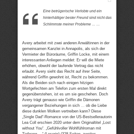
Eine betrügerische Verlobte und ein
hinterhältiger bester Freund sind nicht das
Schlimmste meiner Probleme … …
Avery arbeitet mit zwei anderen Anwältinnen in der
gemeinsamen Kanzlei in Annapolis, als sich der
Vermieter der Büroräume, Griffin Locke, mit einem
interessanten Anliegen meldet: Er will die Miete
erhöhen, obwohl der laufende Vertrag das nicht
erlaubt. Avery sieht das Recht auf ihrer Seite,
während Griffin gewohnt ist, Recht zu bekommen.
Als die Beiden sich nach einigen hitzigen
Wortgefechten am Telefon zum ersten Mal direkt
gegenüberstehen, ist es um sie geschehen. Doch
Avery trägt genauso wie Griffin die Dämonen
vergangener Beziehungen in sich … ob die Liebe
diese dunklen Wolken vertreiben kann? Diese
„Single Dad“-Romance von der US-Bestsellerautorin
Lea Coll erschien 2020 unter dem Originaltitel „Lost
without You“. „Gefühlvoller Wohlfühlroman mit
Tiefgang …“ (Leserin) (328 Seiten, zweites