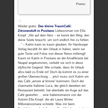
Promo
Wieder gratis:
Das kleine TraumCafé:
Zitronenduft in Positano
Liebesroman von Ella
Knopf: „Hör auf dein Herz – es kennt den Weg, den
deine Seele braucht, um sich endlich frei zu fühlen
…“ – Katrin kann es kaum glauben: Ihr Hamburger
Verlag bezahlt ihr den Urlaub in Italien, wenn sie
gute Texte und Fotos von dieser Reise mitbringt!
Kaum ist Katrin in Positano an der Amalfiküste bei
Neapel angekommen, verliebt sie sich in diese
idyllische Gegend. Wie schade, dass ihr Urlaub
allzu bald zu Ende ist! Doch da kommt es zu einer
großen Überraschung … jetzt muss sich Katrin um
das Café „amore al limone“ kümmern. Doch der
charmante Italiener Luca, der gleich daneben ein
Restaurant betreibt, hat ebenfalls ein Auge auf das
Café geworfen … eine Italienromanze von der
Autorin Ella Knopf, die als Laura Winter
Millionärsromane schreibt. Was mir beim