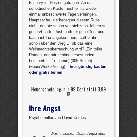
Fallbury im Herzen getragen. An der
schottischen Küste möchte Tia wieder
einmal unbeschwerte Tage verbringen.
Hauptsache, sie begegnet diesem Rüpel
nicht, der sie schon vor siebzehn Jahren so
genervt hatte. Josh hatte er geheißen, und
kaum ist Tia angekommen, läuft er ihr
schon über den Weg … ob das eine
Weihnachtsüberraschung wird? „Ein toller
Roman, der mir schöne Lesestunden
bescherte …“ (Leserin) (305 Seiten)
(FeuerWerke Verlag) –
hier günstig kaufen
oder gratis leihen!
Neuerscheinung: nur 99 Cent statt
3,99
€
!
Ihre Angst
Psychothriller von David Cordes
Was ist stärker: Deine Angst oder