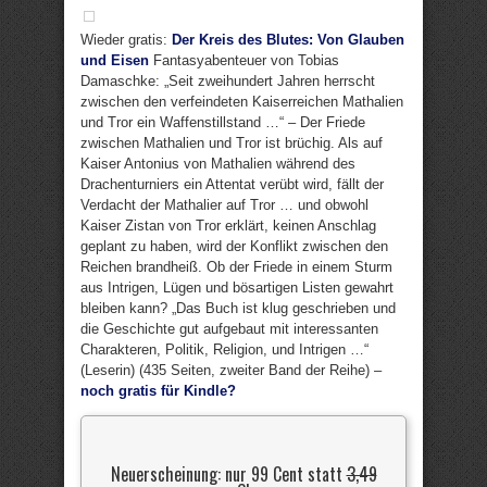
Wieder gratis:
Der Kreis des Blutes: Von Glauben
und Eisen
Fantasyabenteuer von Tobias
Damaschke: „Seit zweihundert Jahren herrscht
zwischen den verfeindeten Kaiserreichen Mathalien
und Tror ein Waffenstillstand …“ – Der Friede
zwischen Mathalien und Tror ist brüchig. Als auf
Kaiser Antonius von Mathalien während des
Drachenturniers ein Attentat verübt wird, fällt der
Verdacht der Mathalier auf Tror … und obwohl
Kaiser Zistan von Tror erklärt, keinen Anschlag
geplant zu haben, wird der Konflikt zwischen den
Reichen brandheiß. Ob der Friede in einem Sturm
aus Intrigen, Lügen und bösartigen Listen gewahrt
bleiben kann? „Das Buch ist klug geschrieben und
die Geschichte gut aufgebaut mit interessanten
Charakteren, Politik, Religion, und Intrigen …“
(Leserin) (435 Seiten, zweiter Band der Reihe) –
noch gratis für Kindle?
Neuerscheinung: nur 99 Cent statt
3,49