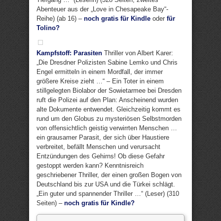
Abenteuer aus der „Love in Chesapeake Bay“-
Reihe) (ab 16) –
noch gratis für Kindle
oder
für
Tolino?
Kampfstoff: Parasiten
Thriller von Albert Karer:
„Die Dresdner Polizisten Sabine Lemko und Chris
Engel ermitteln in einem Mordfall, der immer
größere Kreise zieht …“ – Ein Toter in einem
stillgelegten Biolabor der Sowietarmee bei Dresden
ruft die Polizei auf den Plan: Anscheinend wurden
alte Dokumente entwendet. Gleichzeitig kommt es
rund um den Globus zu mysteriösen Selbstmorden
von offensichtlich geistig verwirrten Menschen …
ein grausamer Parasit, der sich über Haustiere
verbreitet, befällt Menschen und verursacht
Entzündungen des Gehirns! Ob diese Gefahr
gestoppt werden kann? Kenntnisreich
geschriebener Thriller, der einen großen Bogen von
Deutschland bis zur USA und die Türkei schlägt.
„Ein guter und spannender Thriller …“ (Leser) (310
Seiten) –
noch gratis für Kindle?