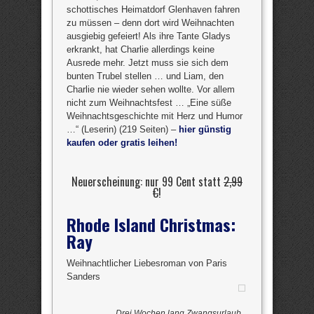
schottisches Heimatdorf Glenhaven fahren
zu müssen – denn dort wird Weihnachten
ausgiebig gefeiert! Als ihre Tante Gladys
erkrankt, hat Charlie allerdings keine
Ausrede mehr. Jetzt muss sie sich dem
bunten Trubel stellen … und Liam, den
Charlie nie wieder sehen wollte. Vor allem
nicht zum Weihnachtsfest … „Eine süße
Weihnachtsgeschichte mit Herz und Humor
…“ (Leserin) (219 Seiten) –
hier günstig
kaufen oder gratis leihen!
Neuerscheinung: nur 99 Cent statt
2,99
€
!
Rhode Island Christmas:
Ray
Weihnachtlicher Liebesroman von Paris
Sanders
Drei Wochen lang Zwangsurlaub