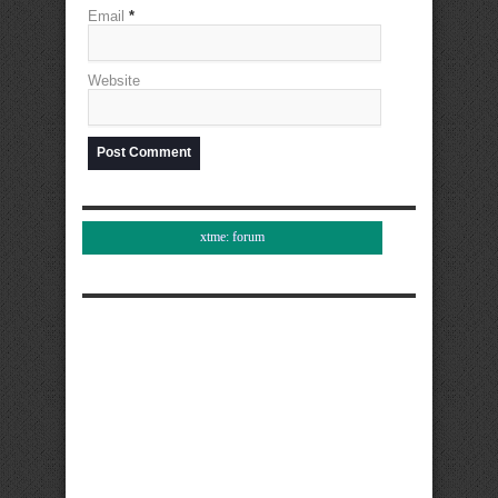
Email
*
Website
xtme: forum