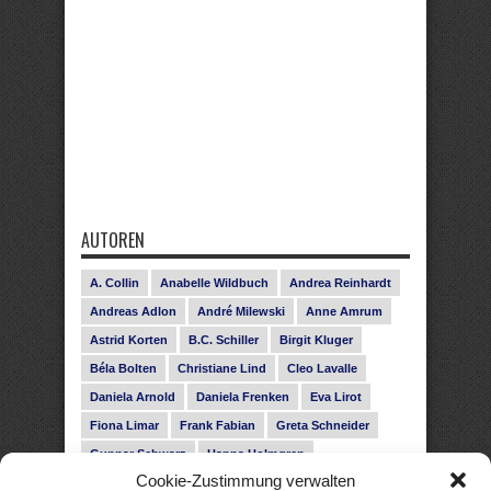
AUTOREN
A. Collin
Anabelle Wildbuch
Andrea Reinhardt
Andreas Adlon
André Milewski
Anne Amrum
Astrid Korten
B.C. Schiller
Birgit Kluger
Béla Bolten
Christiane Lind
Cleo Lavalle
Daniela Arnold
Daniela Frenken
Eva Lirot
Fiona Limar
Frank Fabian
Greta Schneider
Gunnar Schwarz
Hanna Holmgren
Cookie-Zustimmung verwalten
Heike Fröhling
Ina Glahe
Ivo Pala
J. Vellguth