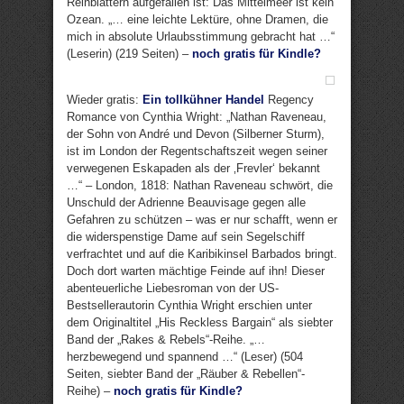
Reinblättern aufgefallen ist: Das Mittelmeer ist kein
Ozean. „… eine leichte Lektüre, ohne Dramen, die
mich in absolute Urlaubsstimmung gebracht hat …“
(Leserin) (219 Seiten) –
noch gratis für Kindle?
Wieder gratis:
Ein tollkühner Handel
Regency
Romance von Cynthia Wright: „Nathan Raveneau,
der Sohn von André und Devon (Silberner Sturm),
ist im London der Regentschaftszeit wegen seiner
verwegenen Eskapaden als der ‚Frevler‘ bekannt
…“ – London, 1818: Nathan Raveneau schwört, die
Unschuld der Adrienne Beauvisage gegen alle
Gefahren zu schützen – was er nur schafft, wenn er
die widerspenstige Dame auf sein Segelschiff
verfrachtet und auf die Karibikinsel Barbados bringt.
Doch dort warten mächtige Feinde auf ihn! Dieser
abenteuerliche Liebesroman von der US-
Bestsellerautorin Cynthia Wright erschien unter
dem Originaltitel „His Reckless Bargain“ als siebter
Band der „Rakes & Rebels“-Reihe. „…
herzbewegend und spannend …“ (Leser) (504
Seiten, siebter Band der „Räuber & Rebellen“-
Reihe) –
noch gratis für Kindle?