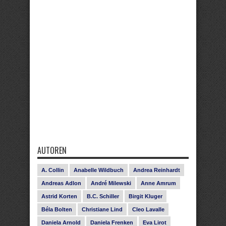
AUTOREN
A. Collin
Anabelle Wildbuch
Andrea Reinhardt
Andreas Adlon
André Milewski
Anne Amrum
Astrid Korten
B.C. Schiller
Birgit Kluger
Béla Bolten
Christiane Lind
Cleo Lavalle
Daniela Arnold
Daniela Frenken
Eva Lirot