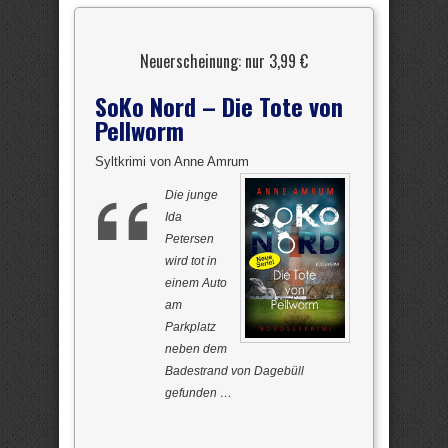
Neuerscheinung: nur 3,99 €
SoKo Nord – Die Tote von
Pellworm
Syltkrimi von Anne Amrum
Die junge
Ida
Petersen
wird tot in
einem Auto
am
Parkplatz
neben dem
Badestrand von Dagebüll
gefunden …