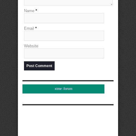
Name
*
Email
*
Website
xtme: forum