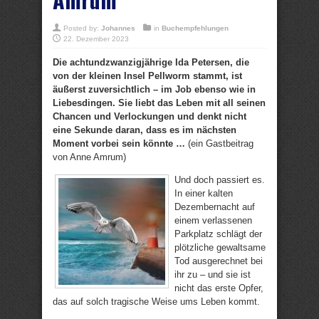
Posted by:
Johannes
in
Buchempfehlungen
22. Dezember 2023
Die achtundzwanzigjährige Ida Petersen, die
von der kleinen Insel Pellworm stammt, ist
äußerst zuversichtlich – im Job ebenso wie in
Liebesdingen. Sie liebt das Leben mit all seinen
Chancen und Verlockungen und denkt nicht
eine Sekunde daran, dass es im nächsten
Moment vorbei sein könnte …
(ein Gastbeitrag
von Anne Amrum)
Und doch passiert es.
In einer kalten
Dezembernacht auf
einem verlassenen
Parkplatz schlägt der
plötzliche gewaltsame
Tod ausgerechnet bei
ihr zu – und sie ist
nicht das erste Opfer,
das auf solch tragische Weise ums Leben kommt.