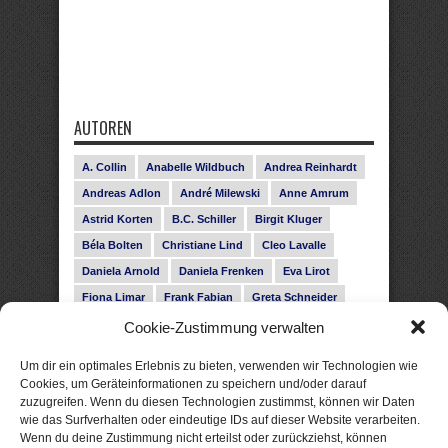
AUTOREN
A. Collin
Anabelle Wildbuch
Andrea Reinhardt
Andreas Adlon
André Milewski
Anne Amrum
Astrid Korten
B.C. Schiller
Birgit Kluger
Béla Bolten
Christiane Lind
Cleo Lavalle
Daniela Arnold
Daniela Frenken
Eva Lirot
Fiona Limar
Frank Fabian
Greta Schneider
Gunnar Schwarz
Hanna Holmgren
Cookie-Zustimmung verwalten
Heike Fröhling
Ina Glahe
Ivo Pala
J. Vellguth
Um dir ein optimales Erlebnis zu bieten, verwenden wir Technologien wie
Josefine Weiss
Karolyn Ciseau
Leander Rose
Cookies, um Geräteinformationen zu speichern und/oder darauf
zuzugreifen. Wenn du diesen Technologien zustimmst, können wir Daten
Leonie Haubrich
Lilly Labord
Livia Pipes
wie das Surfverhalten oder eindeutige IDs auf dieser Website verarbeiten.
Malin Blunk
Marcus Hünnebeck
Martin Krist
Wenn du deine Zustimmung nicht erteilst oder zurückziehst, können