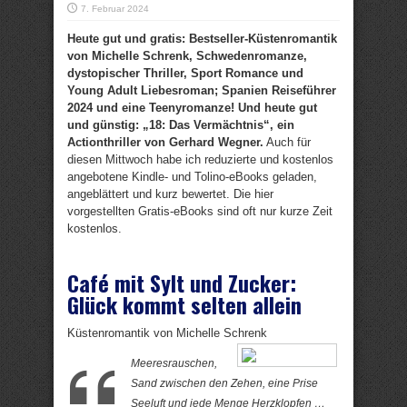
7. Februar 2024
Heute gut und gratis: Bestseller-Küstenromantik
von Michelle Schrenk, Schwedenromanze,
dystopischer Thriller, Sport Romance und
Young Adult Liebesroman; Spanien Reiseführer
2024 und eine Teenyromanze! Und heute gut
und günstig: „18: Das Vermächtnis“, ein
Actionthriller von Gerhard Wegner.
Auch für
diesen Mittwoch habe ich reduzierte und kostenlos
angebotene Kindle- und Tolino-eBooks geladen,
angeblättert und kurz bewertet. Die hier
vorgestellten Gratis-eBooks sind oft nur kurze Zeit
kostenlos.
Café mit Sylt und Zucker:
Glück kommt selten allein
Küstenromantik von Michelle Schrenk
Meeresrauschen,
Sand zwischen den Zehen, eine Prise
Seeluft und jede Menge Herzklopfen …