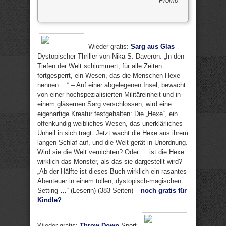
Promo
Wieder gratis:
Sarg aus Glas
Dystopischer Thriller von Nika S. Daveron: „In den
Tiefen der Welt schlummert, für alle Zeiten
fortgesperrt, ein Wesen, das die Menschen Hexe
nennen …“ – Auf einer abgelegenen Insel, bewacht
von einer hochspezialisierten Militäreinheit und in
einem gläsernen Sarg verschlossen, wird eine
eigenartige Kreatur festgehalten: Die „Hexe“, ein
offenkundig weibliches Wesen, das unerklärliches
Unheil in sich trägt. Jetzt wacht die Hexe aus ihrem
langen Schlaf auf, und die Welt gerät in Unordnung.
Wird sie die Welt vernichten? Oder … ist die Hexe
wirklich das Monster, als das sie dargestellt wird?
„Ab der Hälfte ist dieses Buch wirklich ein rasantes
Abenteuer in einem tollen, dystopisch-magischen
Setting …“ (Leserin) (383 Seiten) –
noch gratis für
Kindle?
Wieder gratis:
Throw Down
Sport