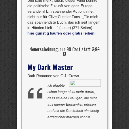
Und bald merkt Mitch: dieser Fund könnte
die politische Zukunft von ganz Europa
verändern! Ein spannender Actionthriller,
nicht nur für Clive Cussler Fans. „Für mich
das spannendste Buch, das ich seit langem
in Händen hielt …“ (Leser) (371 Seiten) –
hier günstig kaufen oder gratis leihen!
Neuerscheinung: nur 99 Cent statt
3,99
€
!
My Dark Master
Dark Romance von C.J. Crown
Ich glaubte
schon lange nicht mehr daran,
dass es eine Frau gab, die mich
aus meiner Einsamkeit erlösen
und mir die Dunkelheit ein wenig
erträglicher machen konnte …