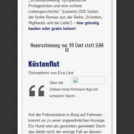
„Schottlandfeeling, sympathische
Protagonisten und eine schöne
Liebesgeschichte.“ (Leserin) (325 Seiten,
der fünfte Roman aus der Reihe „Schotten,
Highlands und die Liebe“) –
hier günstig
kaufen oder gratis leihen!
Neuerscheinung: nur 99 Cent statt
2,99
€
!
Küstenflut
Ostseekrimi von Eva Lirot
Über die
Ostsee-Insel Fehmarn fegt ein
schwerer Sturm …
Auf der Polizeistation in Burg auf Fehmarn
kommt es zu einer ungewöhnlichen Anzeige:
Ein Hund wird als gestohlen gemeldet! Doch
das bleibt nicht der einzige Fall an diesem