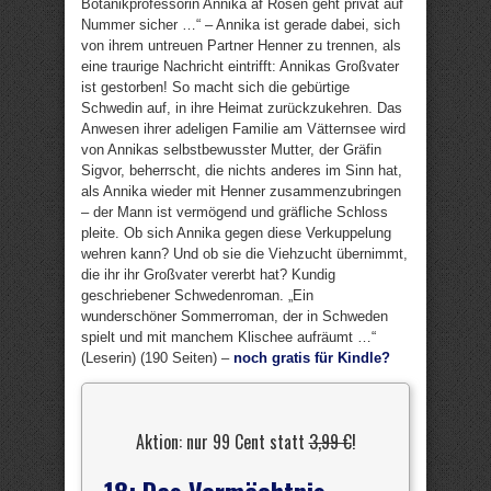
Botanikprofessorin Annika af Rosen geht privat auf
Nummer sicher …“ – Annika ist gerade dabei, sich
von ihrem untreuen Partner Henner zu trennen, als
eine traurige Nachricht eintrifft: Annikas Großvater
ist gestorben! So macht sich die gebürtige
Schwedin auf, in ihre Heimat zurückzukehren. Das
Anwesen ihrer adeligen Familie am Vätternsee wird
von Annikas selbstbewusster Mutter, der Gräfin
Sigvor, beherrscht, die nichts anderes im Sinn hat,
als Annika wieder mit Henner zusammenzubringen
– der Mann ist vermögend und gräfliche Schloss
pleite. Ob sich Annika gegen diese Verkuppelung
wehren kann? Und ob sie die Viehzucht übernimmt,
die ihr ihr Großvater vererbt hat? Kundig
geschriebener Schwedenroman. „Ein
wunderschöner Sommerroman, der in Schweden
spielt und mit manchem Klischee aufräumt …“
(Leserin) (190 Seiten) –
noch gratis für Kindle?
Aktion: nur 99 Cent statt
3,99 €
!