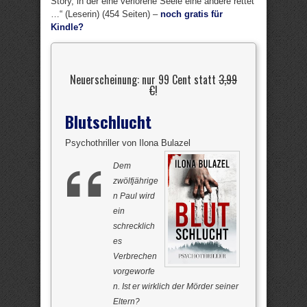
Story, in der eine verlorene Seele eine andere rettet
…“ (Leserin) (454 Seiten) –
noch gratis für
Kindle?
Neuerscheinung: nur 99 Cent statt
3,99
€
!
Blutschlucht
Psychothriller von Ilona Bulazel
Dem
zwölfjährige
n Paul wird
ein
schrecklich
es
Verbrechen
vorgeworfe
n. Ist er wirklich der Mörder seiner
Eltern?