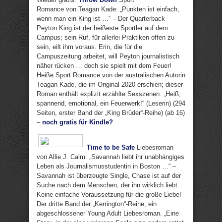
Romance von Teagan Kade: „Punkten ist einfach,
wenn man ein King ist …“ – Der Quarterback
Peyton King ist der heißeste Sportler auf dem
Campus; sein Ruf, für allerlei Praktiken offen zu
sein, eilt ihm voraus. Erin, die für die
Campuszeitung arbeitet, will Peyton journalistisch
näher rücken … doch sie spielt mit dem Feuer!
Heiße Sport Romance von der australischen Autorin
Teagan Kade, die im Original 2020 erschien; dieser
Roman enthält explizit erzählte Sexszenen. „Heiß,
spannend, emotional, ein Feuerwerk!“ (Leserin) (294
Seiten, erster Band der „King Brüder“-Reihe) (ab 16)
–
noch gratis für Kindle?
Time to be Safe
Liebesroman
von Allie J. Calm: „Savannah liebt ihr unabhängiges
Leben als Journalismusstudentin in Boston …“ –
Savannah ist überzeugte Single, Chase ist auf der
Suche nach dem Menschen, der ihn wirklich liebt.
Keine einfache Voraussetzung für die große Liebe!
Der dritte Band der „Kerrington“-Reihe, ein
abgeschlossener Young Adult Liebesroman. „Eine