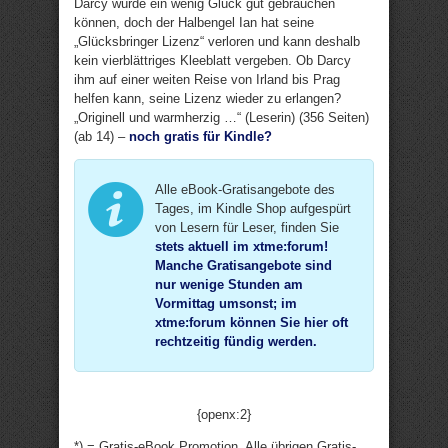
Darcy würde ein wenig Glück gut gebrauchen
können, doch der Halbengel Ian hat seine
„Glücksbringer Lizenz“ verloren und kann deshalb
kein vierblättriges Kleeblatt vergeben. Ob Darcy
ihm auf einer weiten Reise von Irland bis Prag
helfen kann, seine Lizenz wieder zu erlangen?
„Originell und warmherzig …“ (Leserin) (356 Seiten)
(ab 14) –
noch gratis für Kindle?
Alle eBook-Gratisangebote des
Tages, im Kindle Shop aufgespürt
von Lesern für Leser, finden Sie
stets aktuell im xtme:forum
!
Manche Gratisangebote sind
nur wenige Stunden am
Vormittag umsonst; im
xtme:forum können Sie hier oft
rechtzeitig fündig werden.
{openx:2}
*) = Gratis-eBook Promotion. Alle übrigen Gratis-