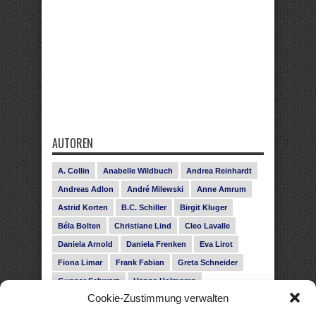
AUTOREN
A. Collin
Anabelle Wildbuch
Andrea Reinhardt
Andreas Adlon
André Milewski
Anne Amrum
Astrid Korten
B.C. Schiller
Birgit Kluger
Béla Bolten
Christiane Lind
Cleo Lavalle
Daniela Arnold
Daniela Frenken
Eva Lirot
Fiona Limar
Frank Fabian
Greta Schneider
Gunnar Schwarz
Hanna Holmgren
Cookie-Zustimmung verwalten
Heike Fröhling
Ina Glahe
Ivo Pala
J. Vellguth