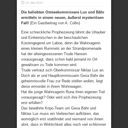
19. Mai 2024
Die beliebten Ostseekommissare Lux und Bähr
ermitteln in einem neuen, äußerst mysteriösen
Fall!
(Ein Gastbeitrag von A. Collin)
Eine schreckliche Prophezeiung lähmt die Urlauber
und Einheimischen in der beschaulichen
Küstengegend um Laboe, denn die Wahrsagerin
eines kleinen Rummels an der Strandpromenade
hat der alteingesessenen Trude Hansen
vorausgesagt, dass schon bald jemand im Ort
gewaltsam zu Tode kommen wird.
Trude vertraut sich Oberkommissar Niklas Lux an.
Doch als er und Hauptkommissarin Gesa Bähr die
geheimnisvolle Frau zur Rede stellen wollen, liegt
diese ermordet in ihrem Wohnwagen.
Hat die junge Wahrsagerin Runa ihren eigenen Tod
vorausgesagt? Oder wird sich ihre Prophezeiung
erst erfüllen?
Das bewährte Kripo-Team um Gesa Bähr und
Niklas Lux muss ein Verbrechen aufklären, das
womöglich erst stattfindet und niemand von ihnen
ahnt, dass in Wirklichkeit alles noch viel schlimmer