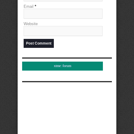
Email
*
Website
xtme: forum