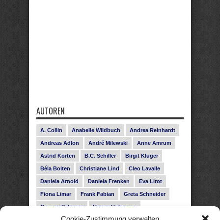
AUTOREN
A. Collin
Anabelle Wildbuch
Andrea Reinhardt
Andreas Adlon
André Milewski
Anne Amrum
Astrid Korten
B.C. Schiller
Birgit Kluger
Béla Bolten
Christiane Lind
Cleo Lavalle
Daniela Arnold
Daniela Frenken
Eva Lirot
Fiona Limar
Frank Fabian
Greta Schneider
Gunnar Schwarz
Hanna Holmgren
Cookie-Zustimmung verwalten
Heike Fröhling
Ina Glahe
Ivo Pala
J. Vellguth