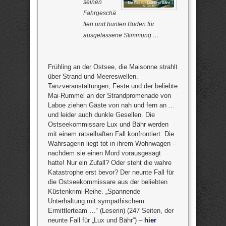
seinen
Fahrgeschä
ften und bunten Buden für
ausgelassene Stimmung …
Frühling an der Ostsee, die Maisonne strahlt
über Strand und Meereswellen.
Tanzveranstaltungen, Feste und der beliebte
Mai-Rummel an der Strandpromenade von
Laboe ziehen Gäste von nah und fern an …
und leider auch dunkle Gesellen. Die
Ostseekommissare Lux und Bähr werden
mit einem rätselhaften Fall konfrontiert: Die
Wahrsagerin liegt tot in ihrem Wohnwagen –
nachdem sie einen Mord vorausgesagt
hatte! Nur ein Zufall? Oder steht die wahre
Katastrophe erst bevor? Der neunte Fall für
die Ostseekommissare aus der beliebten
Küstenkrimi-Reihe. „Spannende
Unterhaltung mit sympathischem
Ermittlerteam …“ (Leserin) (247 Seiten, der
neunte Fall für „Lux und Bähr“) –
hier