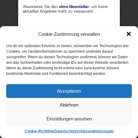
Abonnieren Sie den
xtme-Newsletter
, um keine
aktuellen Angebote mehr zu verpassen!
BUCHTIPPS
Cookie-Zustimmung verwalten
Buchempfehlung: „Gretchen Larssen
Um dir ein optimales Erlebnis zu bieten, verwenden wir Technologien wie
und die Ostseenacht“, ein Krimi von
Cookies, um Geräteinformationen zu speichern und/oder darauf
B.C. Schiller
zuzugreifen. Wenn du diesen Technologien zustimmst, können wir Daten
3. August 2026
wie das Surfverhalten oder eindeutige IDs auf dieser Website verarbeiten.
Wenn du deine Zustimmung nicht erteilst oder zurückziehst, können
Buchempfehlung: „Küstenwelle“, ein
bestimmte Merkmale und Funktionen beeinträchtigt werden.
Krimi von Eva Lirot
2. August 2026
Akzeptieren
Buchempfehlung: „Ein Zuhause für
vier Herzen“, ein Liebesroman von
Heike Fröhling
Ablehnen
1. August 2026
Buchempfehlung: „Zwischen damals
Einstellungen ansehen
und uns“, ein Liebesroman von
Josefine Weiss
Cookie-Richtlinie
Datenschutzerklärung
Impressum
29. Juli 2026