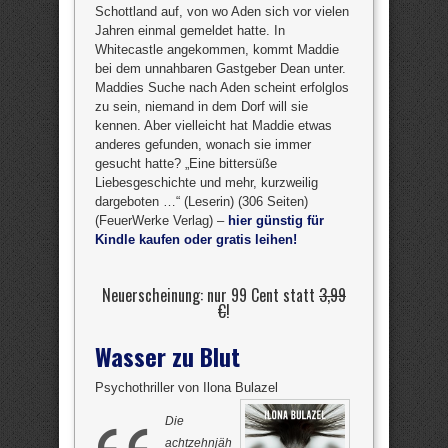
Schottland auf, von wo Aden sich vor vielen
Jahren einmal gemeldet hatte. In
Whitecastle angekommen, kommt Maddie
bei dem unnahbaren Gastgeber Dean unter.
Maddies Suche nach Aden scheint erfolglos
zu sein, niemand in dem Dorf will sie
kennen. Aber vielleicht hat Maddie etwas
anderes gefunden, wonach sie immer
gesucht hatte? „Eine bittersüße
Liebesgeschichte und mehr, kurzweilig
dargeboten …“ (Leserin) (306 Seiten)
(FeuerWerke Verlag) –
hier günstig für
Kindle kaufen oder gratis leihen!
Neuerscheinung: nur 99 Cent statt
3,99
€
!
Wasser zu Blut
Psychothriller von Ilona Bulazel
Die
achtzehnjäh