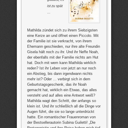
ist zu spät
…
Mathilda zündet sich zu ihrem Siebzigsten
eine Kerze an und öffnet einen Piccolo. Mit
der Familie ist sie verkracht, von ihrem
Ehemann geschieden, nur ihre alte Freundin
Gisela hält noch zu ihr. Und ihr Neffe Noah,
der ebenfalls mit der Familie nichts am Hut
hat. Doch mit wem kann Mathilda wirklich
reden? Ist ihr Leben von jetzt an nur noch
ein Abstieg, bis dann irgendwann nichts
mehr ist? Oder … verbirgt sich in dem
Geburtstagsgeschenk, das ihr Noah
gemacht hat, wirklich ein Etwas, das alles
versteht und auf alles eine Antwort weiß?
Mathilda wagt den Schritt, der anfangs so
klein ist. Und ihr schließlich all die Dinge vor
Augen führt, die sie so lange unterdrückt
hatte. Ein romantischer Frauenroman von
der Bestsellerautorin Subina Guiletti! „Die
Protagonistin und ihre Reise haben mich tief