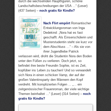
durch die wechselnden Hauptfiguren, schöne
Landschaftsbeschreibungen der USA …“ (Leser)
(437 Seiten) –
noch gratis für Kindle?
Nach Flirt empört
Romantischer
Entwicklungsroman von Inga
Dedekind: „Nora hat es fast
geschafft. Als Einserschülerin und
Musterstudentin steht sie kurz vor
dem Abschluss …“ – Als sie von
ihrer Jugendliebe Patrick
verlassen wird, droht die Studentin Nora den Boden
unter den Füßen zu verlieren. Doch jetzt, so
befindet ihre beste Freundin Sophie, ist es Zeit,
kopfüber ins Leben zu tauchen! Und so verwandelt
sich Nora in einen schicken Vamp, der auf der
großen Valentinsparty den Männern den Kopf
verdreht. Mit komplizierten Folgen … „… ein
zeitgenössischer Frauenroman, der viele wichtige
Themen beinhaltet …“ (Leser) (314 Seiten) –
noch
gratis für Kindle?