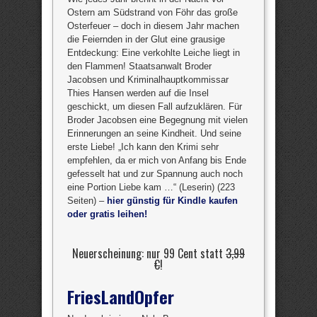
Ostern am Südstrand von Föhr das große
Osterfeuer – doch in diesem Jahr machen
die Feiernden in der Glut eine grausige
Entdeckung: Eine verkohlte Leiche liegt in
den Flammen! Staatsanwalt Broder
Jacobsen und Kriminalhauptkommissar
Thies Hansen werden auf die Insel
geschickt, um diesen Fall aufzuklären. Für
Broder Jacobsen eine Begegnung mit vielen
Erinnerungen an seine Kindheit. Und seine
erste Liebe! „Ich kann den Krimi sehr
empfehlen, da er mich von Anfang bis Ende
gefesselt hat und zur Spannung auch noch
eine Portion Liebe kam …“ (Leserin) (223
Seiten) –
hier günstig für Kindle kaufen
oder gratis leihen!
Neuerscheinung: nur 99 Cent statt
3,99
€
!
FriesLandOpfer