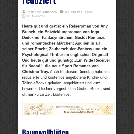
Posted by:
Johannes
in
Tipps des Tages
21. Mai 2024
Heute gut und gratis: ein Reiseroman von Any
Brusch, ein Entwicklungsroman von Inga
Dedekind, Fantasymärchen, Gestüt-Romanze
und romantisches Märchen; Apulien in all
seiner Pracht, Zauberschulen-Fantasy und ein
Psychological Thriller im englischen Original!
Und heute gut und günstig: „Ein Wide Receiver
für Naomi“, die neue Sport Romance von
Christine Troy.
Auch für diesen Dienstag habe ich
reduzierte und kostenlos angebotene Kindle- und
Tolino-eBooks geladen, angeblättert und kurz
bewertet. Die hier vorgestellten Gratis-eBooks sind
oft nur kurze Zeit kostenlos.
Baumwollblüten