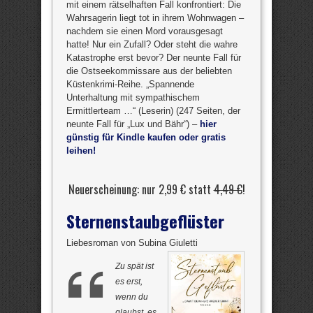
mit einem rätselhaften Fall konfrontiert: Die
Wahrsagerin liegt tot in ihrem Wohnwagen –
nachdem sie einen Mord vorausgesagt
hatte! Nur ein Zufall? Oder steht die wahre
Katastrophe erst bevor? Der neunte Fall für
die Ostseekommissare aus der beliebten
Küstenkrimi-Reihe. „Spannende
Unterhaltung mit sympathischem
Ermittlerteam …“ (Leserin) (247 Seiten, der
neunte Fall für „Lux und Bähr“) –
hier
günstig für Kindle kaufen oder gratis
leihen!
Neuerscheinung: nur 2,99 € statt
4,49 €
!
Sternenstaubgeflüster
Liebesroman von Subina Giuletti
Zu spät ist
es erst,
wenn du
glaubst, es