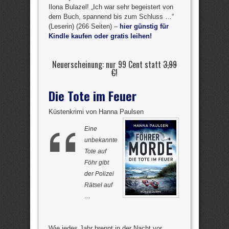
Ilona Bulazel! „Ich war sehr begeistert von
dem Buch, spannend bis zum Schluss …“
(Leserin) (266 Seiten) –
hier günstig für
Kindle kaufen oder gratis leihen!
Neuerscheinung: nur 99 Cent statt
3,99
€
!
Die Tote im Feuer
Küstenkrimi von Hanna Paulsen
Eine
unbekannte
Tote auf
Föhr gibt
der Polizei
Rätsel auf
…
Wie jedes Jahr brennt in der Nacht vor