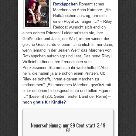
Rotkäppchen
Romantisches
Märchen von Anna Katmore: „Als
Rotkäppchen auszog, um sich
einen Royal zu fangen …“ – Riley
Redcoat wünscht sich endlich
einen echten Prinzen! Leider müssen sie, ihre
Großmutter und Jack, der Wolf, immer wieder die
gleiche Geschichte erleben … nämlich immer dann,
wenn jemand in der „realen Welt“ das Märchen von
Rotkäppchen aufschlägt und liest. Das nervt Riley!
Vielleicht können ihre Freundinnen vom
Prinzessinnen-Stammtisch ihr weiterhelfen? Aber
nein, die haben ja alle schon einen Prinzen. Ob
Riley es schafft, ihrem eigenen Märchen zu
entkommen? „Ein modernes Märchen, gewürzt mit
einer schönen Liebesgeschichte und tollen Figuren
…“ (Leserin) (281 Seiten, erster Band der Reihe) –
noch gratis für Kindle?
Neuerscheinung: nur 99 Cent statt
3,49
€
!