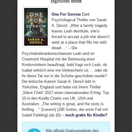
Englisches eBook
One For Sorrow
Dark
Psychological Thriller von Sarah
A. Denzil: „After a family tragedy
leaves Leah destitute, she’s
forced to accept a job she doesn’t
want at a place that fills her with
dread …“ – Die
Psychiatriekrankenschwester Leah wird im
Crowmont Hospital mit der Betreuung einer
Kindsmörderin beauftragt; bald fragt sich Leah, ob
Isabel wirklich eine irre Verbrecherin ist … oder ob
ihr diese Tat nur in die Schuhe geschoben wurde?
Die britische Autorin Sarah A. Denzil lebt in
Yorkshire, England und hatte mit ihrem Thriller
„Silent Child“ 2017 einen internationalen Erfolg: Top
10 in den Kindle Charts von UK, USA und
Australien. „The writing is great, and the story is
thrilling …“ (Leserin) (295 Seiten, der erste Fall mit
Isabel Fielding) (ab 16) –
noch gratis für Kindle?
Alle eBook-Gratisangebote des