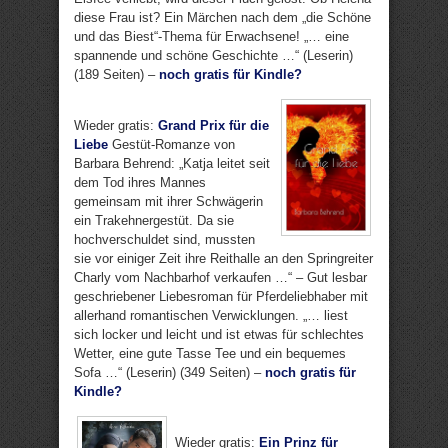
diese Frau ist? Ein Märchen nach dem „die Schöne
und das Biest“-Thema für Erwachsene! „… eine
spannende und schöne Geschichte …“ (Leserin)
(189 Seiten) –
noch gratis für Kindle?
Wieder gratis:
Grand Prix für die
Liebe
Gestüt-Romanze von
Barbara Behrend: „Katja leitet seit
dem Tod ihres Mannes
gemeinsam mit ihrer Schwägerin
ein Trakehnergestüt. Da sie
hochverschuldet sind, mussten
sie vor einiger Zeit ihre Reithalle an den Springreiter
Charly vom Nachbarhof verkaufen …“ – Gut lesbar
geschriebener Liebesroman für Pferdeliebhaber mit
allerhand romantischen Verwicklungen. „… liest
sich locker und leicht und ist etwas für schlechtes
Wetter, eine gute Tasse Tee und ein bequemes
Sofa …“ (Leserin) (349 Seiten) –
noch gratis für
Kindle?
Wieder gratis:
Ein Prinz für