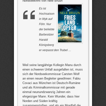
Nordseekrimi von Nele Bruun
Es ist
Hochsaison
in Wyk auf
Föhr. Nur
der beliebte
Barbesitzer
Harald
Königsberg
er verpasst den Trubel …
Weil seine langjährige Kollegin Manu durch
einen schweren Unfall ausgefallen ist, muss
sich der Nordseekommissar Carsten Wolf
an einen neuen Begleiter gewöhnen: Fabiu
Covaci aus München ist Deutsch-Rumäne
und als Kriminalkommissar mit gerade
einmal neunundzwanzig Jahren ein
ehrgeiziger Mann. Kein Wunder, dass hier
Norden und Süden kräftig
zusammenstoßen, und als ein Mordfall die