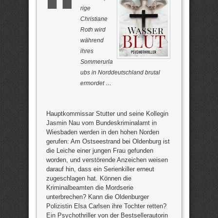
rige
Christiane
Roth wird
während
ihres
Sommerurla
ubs in Norddeutschland brutal
ermordet …
Hauptkommissar Stutter und seine Kollegin
Jasmin Nau vom Bundeskriminalamt in
Wiesbaden werden in den hohen Norden
gerufen: Am Ostseestrand bei Oldenburg ist
die Leiche einer jungen Frau gefunden
worden, und verstörende Anzeichen weisen
darauf hin, dass ein Serienkiller erneut
zugeschlagen hat. Können die
Kriminalbeamten die Mordserie
unterbrechen? Kann die Oldenburger
Polizistin Elsa Carlsen ihre Tochter retten?
Ein Psychothriller von der Bestsellerautorin