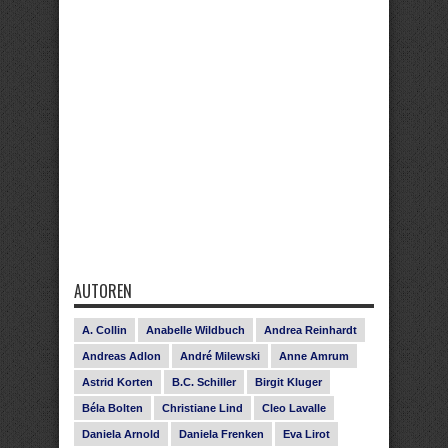
AUTOREN
A. Collin
Anabelle Wildbuch
Andrea Reinhardt
Andreas Adlon
André Milewski
Anne Amrum
Astrid Korten
B.C. Schiller
Birgit Kluger
Béla Bolten
Christiane Lind
Cleo Lavalle
Daniela Arnold
Daniela Frenken
Eva Lirot