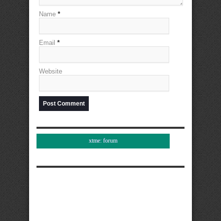
Name
*
Email
*
Website
xtme: forum