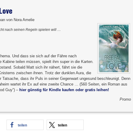
 Love
an von Nora Amelie
cht nach seinen Regeln spielen will …
schema. Und dass sie sich auf der Fähre nach
ne Kabine teilen müssen, spielt ihm super in die Karten.
stand. Sobald Matt sich ihr nähert, fährt sie die
Knisterns zwischen ihnen. Trotz der dunklen Aura, die
er Tatsache, dass ihr Puls in seiner Gegenwart ungesund beschleunigt. Denn
aheim wartet ihr Ex auf eine zweite Chance … (560 Seiten, ein Roman aus
ood Guy“) –
hier günstig für Kindle kaufen oder gratis leihen!
Promo
teilen
teilen