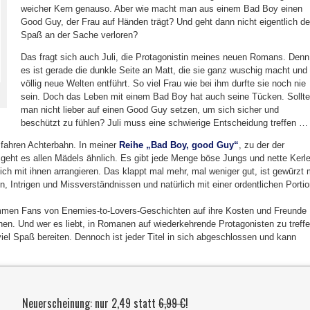
weicher Kern genauso. Aber wie macht man aus einem Bad Boy einen
Good Guy, der Frau auf Händen trägt? Und geht dann nicht eigentlich de
Spaß an der Sache verloren?
Das fragt sich auch Juli, die Protagonistin meines neuen Romans. Denn
es ist gerade die dunkle Seite an Matt, die sie ganz wuschig macht und 
völlig neue Welten entführt. So viel Frau wie bei ihm durfte sie noch nie
sein. Doch das Leben mit einem Bad Boy hat auch seine Tücken. Sollte
man nicht lieber auf einen Good Guy setzen, um sich sicher und
beschützt zu fühlen? Juli muss eine schwierige Entscheidung treffen …
e fahren Achterbahn. In meiner
Reihe „Bad Boy, good Guy“
, zu der der
geht es allen Mädels ähnlich. Es gibt jede Menge böse Jungs und nette Kerle
ch mit ihnen arrangieren. Das klappt mal mehr, mal weniger gut, ist gewürzt 
 Intrigen und Missverständnissen und natürlich mit einer ordentlichen Porti
kommen Fans von Enemies-to-Lovers-Geschichten auf ihre Kosten und Freunde
. Und wer es liebt, in Romanen auf wiederkehrende Protagonisten zu treffe
iel Spaß bereiten. Dennoch ist jeder Titel in sich abgeschlossen und kann
Neuerscheinung: nur 2,49 statt
6,99 €
!