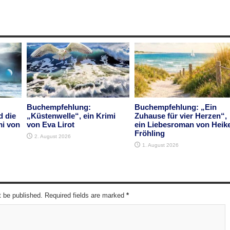
Buchempfehlung:
Buchempfehlung: „Ein
d die
„Küstenwelle“, ein Krimi
Zuhause für vier Herzen“,
mi von
von Eva Lirot
ein Liebesroman von Heik
Fröhling
2. August 2026
1. August 2026
t be published. Required fields are marked
*