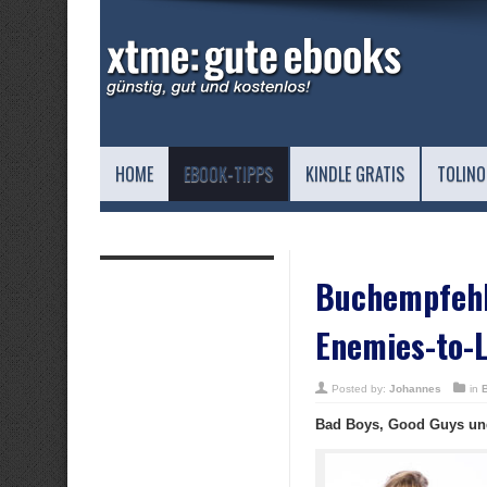
HOME
EBOOK-TIPPS
KINDLE GRATIS
TOLINO
Buchempfehlu
Enemies-to-
Posted by:
Johannes
in
Bad Boys, Good Guys un