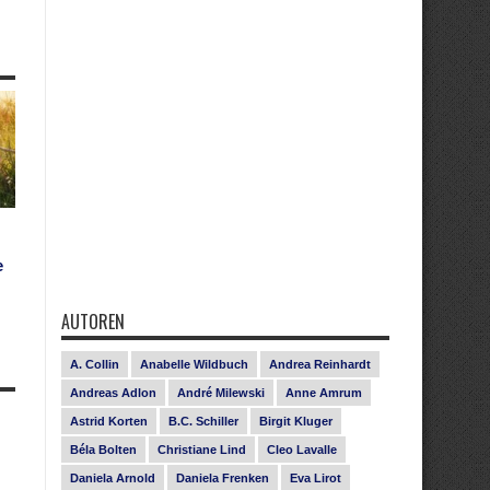
e
AUTOREN
A. Collin
Anabelle Wildbuch
Andrea Reinhardt
Andreas Adlon
André Milewski
Anne Amrum
Astrid Korten
B.C. Schiller
Birgit Kluger
Béla Bolten
Christiane Lind
Cleo Lavalle
Daniela Arnold
Daniela Frenken
Eva Lirot