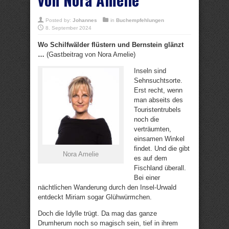
Posted by:
Johannes
in
Buchempfehlungen
8. September 2024
Wo Schilfwälder flüstern und Bernstein glänzt
…
(Gastbeitrag von Nora Amelie)
Inseln sind
Sehnsuchtsorte.
Erst recht, wenn
man abseits des
Touristentrubels
noch die
verträumten,
einsamen Winkel
findet. Und die gibt
Nora Amelie
es auf dem
Fischland überall.
Bei einer
nächtlichen Wanderung durch den Insel-Urwald
entdeckt Miriam sogar Glühwürmchen.
Doch die Idylle trügt. Da mag das ganze
Drumherum noch so magisch sein, tief in ihrem