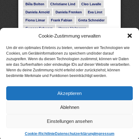
Béla Bolten
Christiane Lind
Cleo Lavalle
Daniela Arnold
Daniela Frenken
Eva Lirot
Fiona Limar
Frank Fabian
Greta Schneider
Gunnar Schwarz
Hanna Holmgren
Cookie-Zustimmung verwalten
Heike Fröhling
Ina Glahe
Ivo Pala
J. Vellguth
Josefine Weiss
Karolyn Ciseau
Leander Rose
Um dir ein optimales Erlebnis zu bieten, verwenden wir Technologien wie
Leonie Haubrich
Lilly Labord
Livia Pipes
Cookies, um Geräteinformationen zu speichern und/oder darauf
zuzugreifen. Wenn du diesen Technologien zustimmst, können wir Daten
Malin Blunk
Marcus Hünnebeck
Martin Krist
wie das Surfverhalten oder eindeutige IDs auf dieser Website verarbeiten.
Melisa Schwermer
Nele Bruun
Nika Lubitsch
Wenn du deine Zustimmung nicht erteilst oder zurückziehst, können
bestimmte Merkmale und Funktionen beeinträchtigt werden.
Noah Fitz
Nora Amelie
René Junge
Rose Snow
Roxann Hill
Sigrid Konopatzki
Akzeptieren
Silke Nowak
Subina Giuletti
Timo Leibig
Ablehnen
Einstellungen ansehen
Cookie-Richtlinie
Datenschutzerklärung
Impressum
© 2026 xtme: gute eBooks. Als Amazon-Partner verdiene ich