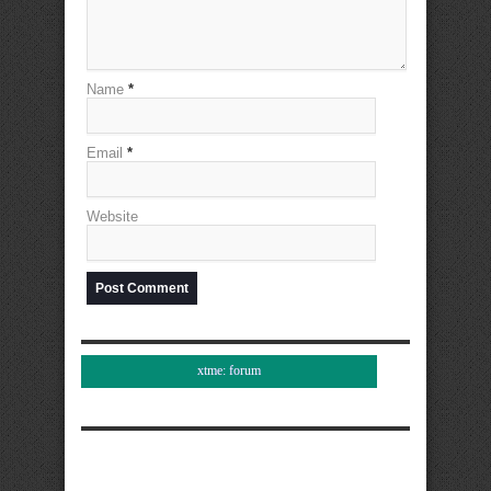
Name
*
Email
*
Website
xtme: forum