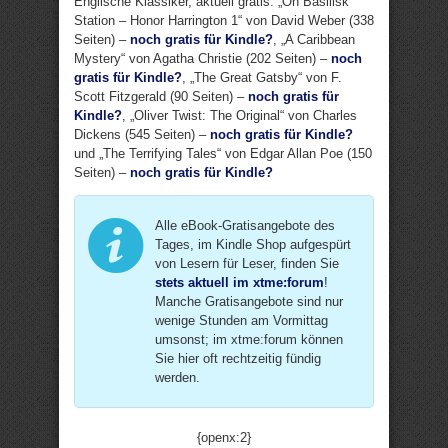
Englische Klassiker, aktuell gratis: „On Basilisk
Station – Honor Harrington 1“ von David Weber (338
Seiten) –
noch gratis für Kindle?
, „A Caribbean
Mystery“ von Agatha Christie (202 Seiten) –
noch
gratis für Kindle?
, „The Great Gatsby“ von F.
Scott Fitzgerald (90 Seiten) –
noch gratis für
Kindle?
, „Oliver Twist: The Original“ von Charles
Dickens (545 Seiten) –
noch gratis für Kindle?
und „The Terrifying Tales“ von Edgar Allan Poe (150
Seiten) –
noch gratis für Kindle?
Alle eBook-Gratisangebote des
Tages, im Kindle Shop aufgespürt
von Lesern für Leser, finden Sie
stets aktuell im xtme:forum
!
Manche Gratisangebote sind nur
wenige Stunden am Vormittag
umsonst; im xtme:forum können
Sie hier oft rechtzeitig fündig
werden.
{openx:2}