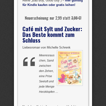
Reihe „Bad Boy, Good Guy“) –
hier günstig
für Kindle kaufen oder gratis leihen!
Neuerscheinung: nur 2,99 statt
3,99 €
!
Café mit Sylt und Zucker:
Das Beste kommt zum
Schluss
Liebesroman von Michelle Schrenk
Meeresraus
chen, Sand
zwischen
den Zehen,
eine Prise
Seeluft und
jede Menge
Herzklopfen …