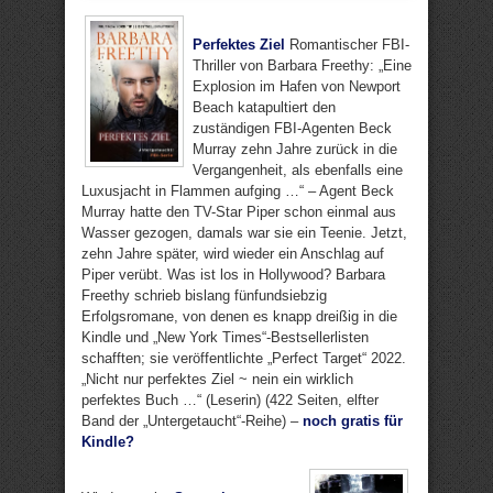
Perfektes Ziel
Romantischer FBI-
Thriller von Barbara Freethy: „Eine
Explosion im Hafen von Newport
Beach katapultiert den
zuständigen FBI-Agenten Beck
Murray zehn Jahre zurück in die
Vergangenheit, als ebenfalls eine
Luxusjacht in Flammen aufging …“ – Agent Beck
Murray hatte den TV-Star Piper schon einmal aus
Wasser gezogen, damals war sie ein Teenie. Jetzt,
zehn Jahre später, wird wieder ein Anschlag auf
Piper verübt. Was ist los in Hollywood? Barbara
Freethy schrieb bislang fünfundsiebzig
Erfolgsromane, von denen es knapp dreißig in die
Kindle und „New York Times“-Bestsellerlisten
schafften; sie veröffentlichte „Perfect Target“ 2022.
„Nicht nur perfektes Ziel ~ nein ein wirklich
perfektes Buch …“ (Leserin) (422 Seiten, elfter
Band der „Untergetaucht“-Reihe) –
noch gratis für
Kindle?