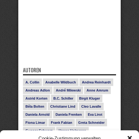
AUTOREN
A. Collin
Anabelle Wildbuch
Andrea Reinhardt
Andreas Adlon
André Milewski
Anne Amrum
Astrid Korten
B.C. Schiller
Birgit Kluger
Béla Bolten
Christiane Lind
Cleo Lavalle
Daniela Arnold
Daniela Frenken
Eva Lirot
Fiona Limar
Frank Fabian
Greta Schneider
Gunnar Schwarz
Hanna Holmgren
Cookie-Zustimmung verwalten
Heike Fröhling
Ina Glahe
Ivo Pala
J. Vellguth