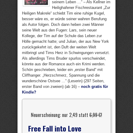
seinem Leben …“ – Als Kellner im
Heilighafener Fischrestaurant „Zur
Heiligen Makrele“ schiebt Tim eine ruhige Kugel,
besser wäre es, er würde seiner wahren Berufung
als Autor folgen. Doch dann heben zwei Männer
seine Welt aus den Fugen: Lars, sein neuer
Kollege, der Tim auf der Schule das Leben zur
Hölle gemacht hatte; und Julian, der aus New York
zurückgekehrt ist, den Duft der weiten Welt
mitbringt und Tims Herz in Schwingungen versetzt.
Als allerdings Tims Bruder spurlos verschwindet,
könnte aus der Romance auch ein Krimi werden.
Schön geschrieben, leider ein „erster Band“ mit
Cliffhanger. „Herzschmerz, Spannung und die
wunderschöne Ostsee …“ (Leserin) (297 Seiten,
erster Band von zweien) (ab 16) –
noch gratis für
Kindle?
Neuerscheinung: nur 2,49 statt
6,99 €
!
Free Fall into Love