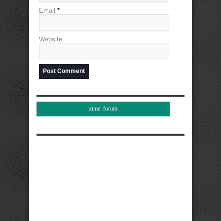
Email
*
Website
xtme: forum