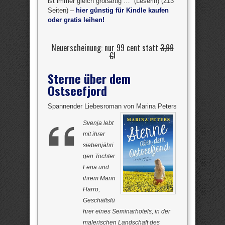
ist immer gleich großartig …“ (Leserin) (213
Seiten) –
hier günstig für Kindle kaufen
oder gratis leihen!
Neuerscheinung: nur 99 cent statt
3,99
€
!
Sterne über dem
Ostseefjord
Spannender Liebesroman von Marina Peters
Svenja lebt
mit ihrer
siebenjähri
gen Tochter
Lena und
ihrem Mann
Harro,
Geschäftsfü
hrer eines Seminarhotels, in der
malerischen Landschaft des