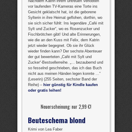
Nachdem Katrin ihrem untreuen Verlobten
vor laufenden TV-Kameras eine Torte ins
Gesicht geklatscht hat, ist die geborene
Sylterin in ihre Heimat geflohen, dorthin, wo
sie sich sicher fühlt: Ins legendäre „Café mit
Sylt und Zucker“, wo es Rosenzucker und
Fischbrötchen gibt! Und alte Erinnerungen,
wie die an den Kuss mit Felix, dem Katrin
jetzt wieder begegnet. Ob sie ihr Glück
wieder finden kann? Der sechste Abenteuer
der gut bewerteten „Café mit Sylt und
Zucker“-Bestsellerreihe. „… bezaubernd und
so fesselnd geschrieben, das ich das Buch
nicht aus meinen Händen legen konnte …“
(Leserin) (255 Seiten, sechster Band der
Reihe) –
hier günstig für Kindle kaufen
oder gratis leihen!
Neuerscheinung: nur 2,99 €!
Beuteschema blond
Krimi von Lea Faber