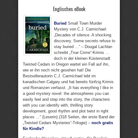
Englisches eBook
Buried
Small Town Murder
Mystery von C.J. Carmichael:
„Decades of silence. A shocking
discovery. Some secrets refuse to
stay buried …“ – Dougal Lachlan
schreibt „True Crime“-Krimis …
doch in der kleinen Küstenstadt
Twisted Cedars in Oregon wartet ein Fall auf ihn,
wie er ihn noch nicht gesehen hat! Die
Bestsellerautorin C.J. Carmichael lebt im
kanadischen Calgary und hat bereits fünfzig Krimis
und Romanzen verfasst. „It has everything I like in
a good mystery novel: the atmospheres you can
easily feel and step into the story, the characters
with you can identify with, thrilling story
development, good rhythm and plot twist in right
places …“ (Leserin) (318 Seiten, der erste Band der
„Twisted Cedars Mysteries“-Trilogie) –
noch gratis
für Kindle?