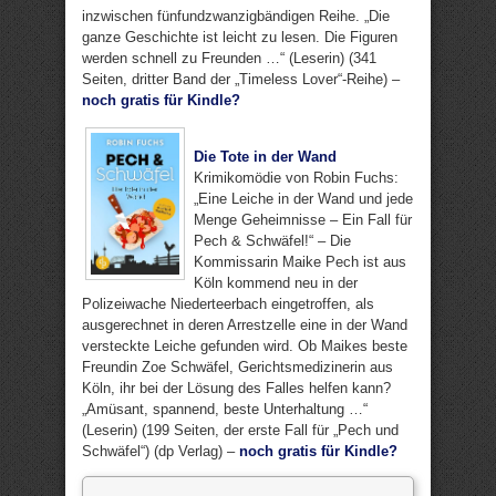
inzwischen fünfundzwanzigbändigen Reihe. „Die
ganze Geschichte ist leicht zu lesen. Die Figuren
werden schnell zu Freunden …“ (Leserin) (341
Seiten, dritter Band der „Timeless Lover“-Reihe) –
noch gratis für Kindle?
Die Tote in der Wand
Krimikomödie von Robin Fuchs:
„Eine Leiche in der Wand und jede
Menge Geheimnisse – Ein Fall für
Pech & Schwäfel!“ – Die
Kommissarin Maike Pech ist aus
Köln kommend neu in der
Polizeiwache Niederteerbach eingetroffen, als
ausgerechnet in deren Arrestzelle eine in der Wand
versteckte Leiche gefunden wird. Ob Maikes beste
Freundin Zoe Schwäfel, Gerichtsmedizinerin aus
Köln, ihr bei der Lösung des Falles helfen kann?
„Amüsant, spannend, beste Unterhaltung …“
(Leserin) (199 Seiten, der erste Fall für „Pech und
Schwäfel“) (dp Verlag) –
noch gratis für Kindle?