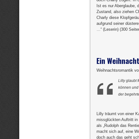
Ist es nur Aberglaube, 
Zustand, also ziehen C
Charly diese Klopfgerä
aufgrund seiner düster
…“ (Leserin) (300 Seite
Ein Weihnach
Weihnachtsromantik vo
Lilly glaub
können und 
der begehrt
Lilly träumt von einer 
missglückten Auftritt i
als „Rudolph das Rentie
macht sich auf, eine 
doch auch das geht schi