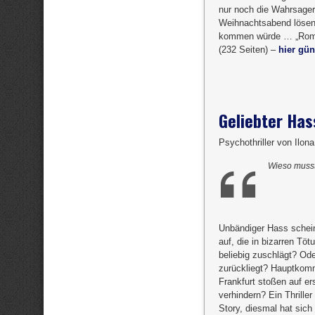
nur noch die Wahrsageri
Weihnachtsabend lösen 
kommen würde … „Roman
(232 Seiten) –
hier gün
Geliebter Has
Psychothriller von Ilon
Wieso musst
Unbändiger Hass schein
auf, die in bizarren Töt
beliebig zuschlägt? Ode
zurückliegt? Hauptkomm
Frankfurt stoßen auf e
verhindern? Ein Thriller
Story, diesmal hat sich 