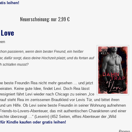
tis leihen!
Neuerscheinung: nur 2,99 €
 Love
een
hon passieren, wenn dein bester Freund, ein heißer
r, dafür sorgt, dass deine Hochzeit platzt, und du fortan auf
h schlafen musst?
ine beste Freundin Rea nicht mehr gesehen … und jetzt
heiraten. Keine gute Idee, findet Levi. Doch Rea lässt
esigniert fährt Levi wieder nach Chicago zu seinen „Ice
auf steht Rea im zerrissenen Brautkleid vor Levis Tür, und bittet ihren
nd um Hilfe. Ob Levi seine beste Freundin in seiner Wohnung aufnehmen
Friends-to-Lovers-Abenteuer, das mit authentischen Charakteren und einer
chte überzeugt …“ (Leserin) (452 Seiten, elftes Abenteuer der „Wild
 für Kindle kaufen oder gratis leihen!
Promo