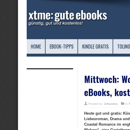
HOME
EBOOK-TIPPS
KINDLE GRATIS
TOLINO
Mittwoch: W
eBooks, kost
Posted by:
Johannes
in
Heute gut und gratis: Kü
Liebesroman, Drama und 
Coastal Romance im engli
Wolves“, eine Gestaltwa