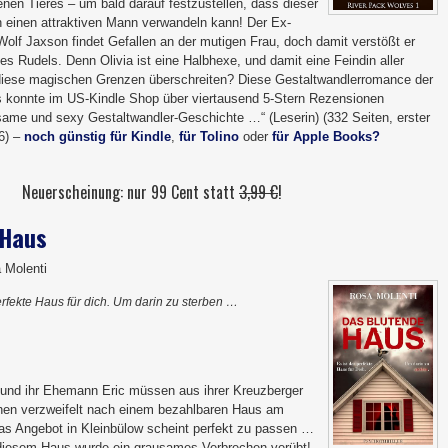
enen Tieres – um bald darauf festzustellen, dass dieser
 in einen attraktiven Mann verwandeln kann! Der Ex-
lf Jaxson findet Gefallen an der mutigen Frau, doch damit verstößt er
s Rudels. Denn Olivia ist eine Halbhexe, und damit eine Feindin aller
diese magischen Grenzen überschreiten? Diese Gestaltwandlerromance der
 konnte im US-Kindle Shop über viertausend 5-Stern Rezensionen
ame und sexy Gestaltwandler-Geschichte …“ (Leserin) (332 Seiten, erster
16) –
noch günstig für Kindle
,
für Tolino
oder
für Apple Books?
Neuerscheinung: nur 99 Cent statt
3,99 €
!
 Haus
 Molenti
erfekte Haus für dich. Um darin zu sterben …
und ihr Ehemann Eric müssen aus ihrer Kreuzberger
hen verzweifelt nach einem bezahlbaren Haus am
Das Angebot in Kleinbülow scheint perfekt zu passen …
 diesem Haus wurde ein grausames Verbrechen verübt!