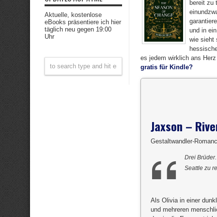
bereit zu 
einundzwa
Aktuelle, kostenlose
garantier
eBooks präsentiere ich hier
täglich neu gegen 19:00
und in ei
Uhr
wie sieht
hessische
es jedem wirklich ans Herz
gratis für Kindle?
Jaxson – Rive
Gestaltwandler-Romanc
Drei Brüder.
Seattle zu r
Als Olivia in einer du
und mehreren menschlich