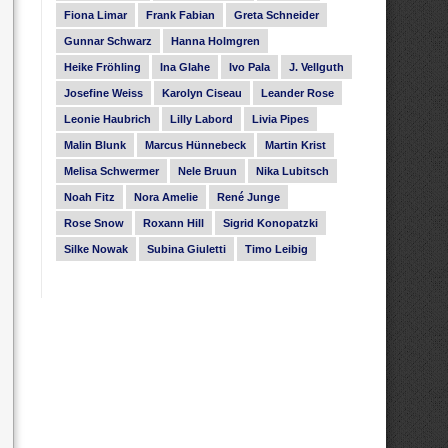
Fiona Limar
Frank Fabian
Greta Schneider
Gunnar Schwarz
Hanna Holmgren
Heike Fröhling
Ina Glahe
Ivo Pala
J. Vellguth
Josefine Weiss
Karolyn Ciseau
Leander Rose
Leonie Haubrich
Lilly Labord
Livia Pipes
Malin Blunk
Marcus Hünnebeck
Martin Krist
Melisa Schwermer
Nele Bruun
Nika Lubitsch
Noah Fitz
Nora Amelie
René Junge
Rose Snow
Roxann Hill
Sigrid Konopatzki
Silke Nowak
Subina Giuletti
Timo Leibig