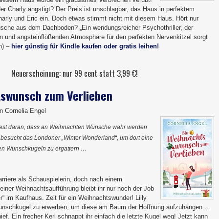
der Charly ängstigt? Der Preis ist unschlagbar, das Haus in perfektem
harly und Eric ein. Doch etwas stimmt nicht mit diesem Haus. Hört nur
usche aus dem Dachboden? „Ein wendungsreicher Psychothriller, der
en und angsteinflößenden Atmosphäre für den perfekten Nervenkitzel sorgt
n) –
hier günstig für Kindle kaufen oder gratis leihen!
Neuerscheinung: nur 99 cent statt
3,99 €
!
tswunsch zum Verlieben
n Cornelia Engel
t fest daran, dass an Weihnachten Wünsche wahr werden
besucht das Londoner „Winter Wonderland“, um dort eine
en Wunschkugeln zu ergattern …
Karriere als Schauspielerin, doch nach einem
n einer Weihnachtsaufführung bleibt ihr nur noch der Job
r“ im Kaufhaus. Zeit für ein Weihnachtswunder! Lilly
Wunschkugel zu erwerben, um diese am Baum der Hoffnung aufzuhängen …
ef. Ein frecher Kerl schnappt ihr einfach die letzte Kugel weg! Jetzt kann