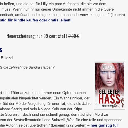
n helfen, und die hat für Lilly ein paar Aufgaben, die sie vor dem
muss. Wenn nur ihr nur dieser Unbekannte nicht immer in die Quere
tisch, amüsant und einige kleine, spannende Verwicklungen …“ (Leserin)
stig für Kindle kaufen oder gratis leihen!
Neuerscheinung: nur 99 cent statt
2,99 €
!
s
a Bulazel
e die zehnjährige Sandra sterben?
t den Täter anzutreiben, immer neue Opfer tauchen
ungsritualen hingerichtet wurden. Ein Wahnsinniger, der
r übt der Mörder Vergeltung für eine Tat, die viele Jahre
issar Satzig und sein Kollege Kolb von der Kripo
rste Spuren … doch sind sie schnell genug, den nächsten Mord zu
 von der Bestsellerautorin Ilona Bulazel! „Was für eine tolle und spannende
die Autorin selbst übertroffen!“ (Leserin) (272 Seiten) –
hier günstig für