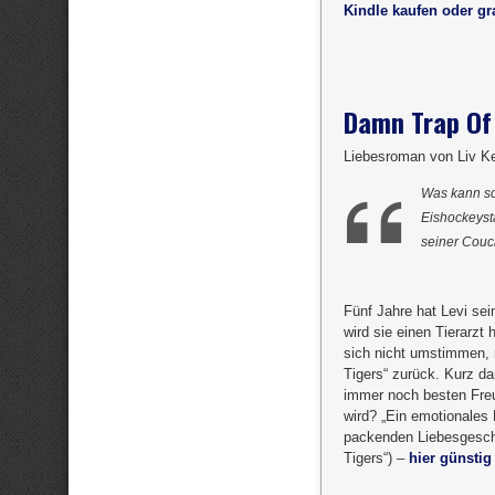
Kindle kaufen oder gra
Damn Trap Of
Liebesroman von Liv K
Was kann sc
Eishockeysta
seiner Couc
Fünf Jahre hat Levi se
wird sie einen Tierarzt 
sich nicht umstimmen, r
Tigers“ zurück. Kurz dar
immer noch besten Freu
wird? „Ein emotionales 
packenden Liebesgeschi
Tigers“) –
hier günstig