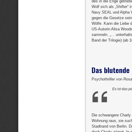
des in die Enge getrieb
Wolf sich als „Shifter“
Navy SEAL und Alpha Wo
gegen die Gesetze seine
Wölfe. Kann die Liebe 
US-Autorin Alisa Woods
sammeln. „… unterhalts
Band der Trilogie) (ab 
Das blutende
Psychothriller von Rosa
Es ist das p
Die schwangere Charly 
Wohnung raus, sie suc
Stadtrand von Berlin. 
doch Charly zögert. In