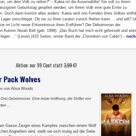
tun, um dein Volk zu retten?“ – Kalea ist die Auserwählte! Sie soll zu ihrem
nzigsten Geburtstag geopfert werden, um ihrem Volk eine gute Ernte zu
en. Doch dann kommt alles anders: Kalea wird von Feinden ihres Volkes entfü
n Lager verschleppt. Ob sie zu ihren Leuten zurück fliehen kann … und will? 
 sie im Licht neuer Erkenntnisse ihren Entführer? Der Debutroman der
n Autorin Norah Bell (geb. 1998). „Das Buch hat mich echt gefesselt und wür
 legen …“ (Leser) (433 Seiten, erster Band der „Chroniken von Caldo“) –
noch
Aktion: nur 99 Cent statt
3,99 €
!
r Pack Wolves
e von Alisa Woods
 Drei Geheimnisse. Eine letzte Hoffnung, die Shifter von
etten …
nklen Gasse Zeugin eines Kampfes zwischen einem Wolf
en Angreifern wird, stellt sie sich mutig auf die Seite