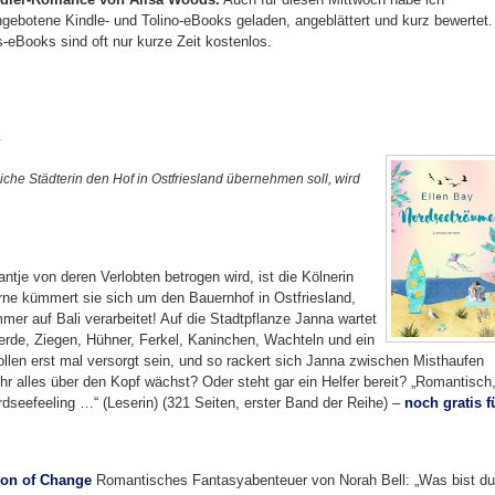
ngebotene Kindle- und Tolino-eBooks geladen, angeblättert und kurz bewertet.
is-eBooks sind oft nur kurze Zeit kostenlos.
y
iche Städterin den Hof in Ostfriesland übernehmen soll, wird
ntje von deren Verlobten betrogen wird, ist die Kölnerin
erne kümmert sie sich um den Bauernhof in Ostfriesland,
er auf Bali verarbeitet! Auf die Stadtpflanze Janna wartet
erde, Ziegen, Hühner, Ferkel, Kaninchen, Wachteln und ein
llen erst mal versorgt sein, und so rackert sich Janna zwischen Misthaufen
r alles über den Kopf wächst? Oder steht gar ein Helfer bereit? „Romantisch
rdseefeeling …“ (Leserin) (321 Seiten, erster Band der Reihe) –
noch gratis f
on of Change
Romantisches Fantasyabenteuer von Norah Bell: „Was bist du