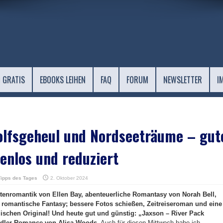
 GRATIS
EBOOKS LEIHEN
FAQ
FORUM
NEWSLETTER
I
olfsgeheul und Nordseeträume – gut
enlos und reduziert
Tipps des Tages
2. Oktober 2024
stenromantik von Ellen Bay, abenteuerliche Romantasy von Norah Bell,
romantische Fantasy; bessere Fotos schießen, Zeitreiseroman und eine
schen Original! Und heute gut und günstig: „Jaxson – River Pack
ndler-Romance von Alisa Woods.
Auch für diesen Mittwoch habe ich