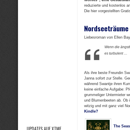
reduzierte und kostenlos a
Die hier vorgestellten Grat
Nordseeträume
Liebesroman von Ellen Ba
Wenn die ängstl
es turbulent …
Als ihre beste Freundin Swa
Janna sofort zur Stelle. G
während Swantje ihren Kumm
keine einfache Aufgabe: Pf
grummeliger Untermieter wo
und Blumenbeeten ab. Ob ih
witzig und mit ganz viel No
Kindle?
The Seas
UPDATES AUF XTME