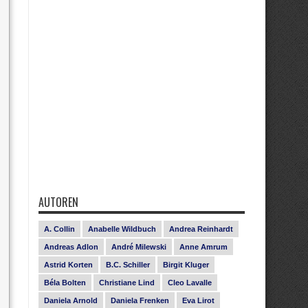
AUTOREN
A. Collin
Anabelle Wildbuch
Andrea Reinhardt
Andreas Adlon
André Milewski
Anne Amrum
Astrid Korten
B.C. Schiller
Birgit Kluger
Béla Bolten
Christiane Lind
Cleo Lavalle
Daniela Arnold
Daniela Frenken
Eva Lirot