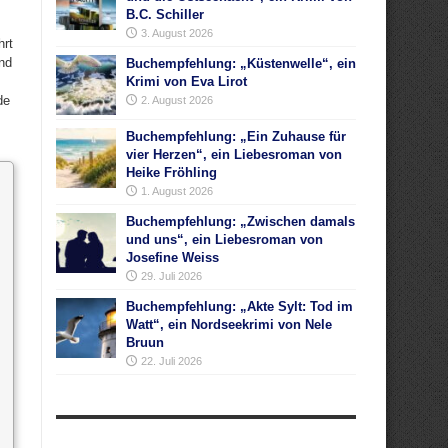
B.C. Schiller
3. August 2026
hrt
Und
Buchempfehlung: „Küstenwelle“, ein
Krimi von Eva Lirot
de
2. August 2026
Buchempfehlung: „Ein Zuhause für
vier Herzen“, ein Liebesroman von
Heike Fröhling
1. August 2026
Buchempfehlung: „Zwischen damals
und uns“, ein Liebesroman von
Josefine Weiss
29. Juli 2026
Buchempfehlung: „Akte Sylt: Tod im
Watt“, ein Nordseekrimi von Nele
Bruun
22. Juli 2026