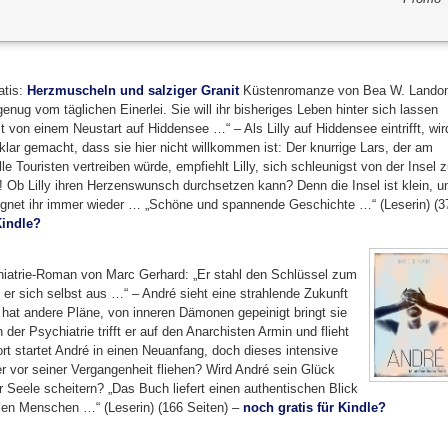
atis:
Herzmuscheln und salziger Granit
Küstenromanze von Bea W. Lando
 genug vom täglichen Einerlei. Sie will ihr bisheriges Leben hinter sich lassen
t von einem Neustart auf Hiddensee …“ – Als Lilly auf Hiddensee eintrifft, wir
 klar gemacht, dass sie hier nicht willkommen ist: Der knurrige Lars, der am
lle Touristen vertreiben würde, empfiehlt Lilly, sich schleunigst von der Insel 
! Ob Lilly ihren Herzenswunsch durchsetzen kann? Denn die Insel ist klein, u
gnet ihr immer wieder … „Schöne und spannende Geschichte …“ (Leserin) (3
Kindle?
iatrie-Roman von Marc Gerhard: „Er stahl den Schlüssel zum
 er sich selbst aus …“ – André sieht eine strahlende Zukunft
 hat andere Pläne, von inneren Dämonen gepeinigt bringt sie
der Psychiatrie trifft er auf den Anarchisten Armin und flieht
t startet André in einen Neuanfang, doch dieses intensive
r vor seiner Vergangenheit fliehen? Wird André sein Glück
r Seele scheitern? „Das Buch liefert einen authentischen Blick
len Menschen …“ (Leserin) (166 Seiten) –
noch gratis für Kindle?