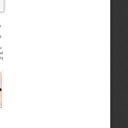
n:
d
zu
nd
74