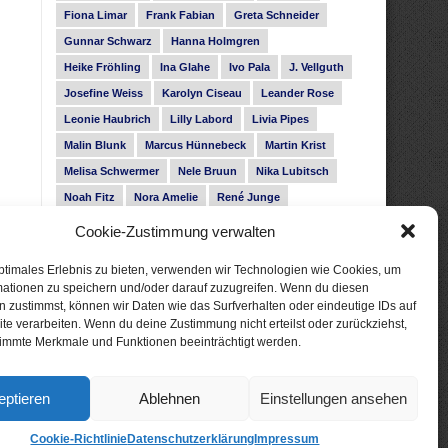
Fiona Limar
Frank Fabian
Greta Schneider
Gunnar Schwarz
Hanna Holmgren
Heike Fröhling
Ina Glahe
Ivo Pala
J. Vellguth
Josefine Weiss
Karolyn Ciseau
Leander Rose
Leonie Haubrich
Lilly Labord
Livia Pipes
Malin Blunk
Marcus Hünnebeck
Martin Krist
Melisa Schwermer
Nele Bruun
Nika Lubitsch
Noah Fitz
Nora Amelie
René Junge
Rose Snow
Roxann Hill
Sigrid Konopatzki
Cookie-Zustimmung verwalten
Silke Nowak
Subina Giuletti
Timo Leibig
ptimales Erlebnis zu bieten, verwenden wir Technologien wie Cookies, um
mationen zu speichern und/oder darauf zuzugreifen. Wenn du diesen
 zustimmst, können wir Daten wie das Surfverhalten oder eindeutige IDs auf
te verarbeiten. Wenn du deine Zustimmung nicht erteilst oder zurückziehst,
immte Merkmale und Funktionen beeinträchtigt werden.
eptieren
Ablehnen
Einstellungen ansehen
Cookie-Richtlinie
Datenschutzerklärung
Impressum