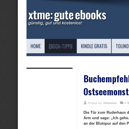
HOME
EBOOK-TIPPS
KINDLE GRATIS
TOLINO
Buchempfehlu
Ostseemonste
Posted by:
Johannes
in
Die Tür zum Ruderhaus de
Arm und sage: „Ich gehe.“
an der Blutspur auf den