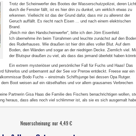
Trotz der Scheinwerfer des Bootes der Wasserschutzpolizei, deren Lich
durch die Fenster fällt, ist es hier drin zu dunkel, um wirklich etwas zu
erkennen. Vielleicht ist das der Grund dafür, dass mir zu allererst der
Geruch auffällt. Es riecht nach Eisen … und nach einem elektrischen
Brand.
„Reich mir den Handscheinwerfer“, bitte ich den Jörn Eisenfeld.
Ich übernehme ihn beim Türrahmen und leuchte zunächst auf den Bode
des Ruderhauses. Wie draußen ist hier drin alles voller Blut. Auf dem
Boden, den Wänden und sogar an der niedrigen Decke. Ziemlich viel. Mi
der Blutspur draußen zu viel, als dass das jemand überlebt haben könnt
Ein extrem mysteriöser und persönlicher Fall für Fuchs und Haas! Das
rd führerlos und unbemannt auf der See vor Prerow entdeckt. Freese war ein
nalkommissar Bodo Fuchs – einstmals Schiffsjunge bei dessen Opa Rutger.
f dem Boot weisen auf ein rätselhaftes und vor allem grausames Verbrechen
ine Partnerin Gisa Haas die Familie des Fischers benachrichtigen wollen, ste
ng heraus, dass alles noch viel schlimmer ist, als sie es sich ausgemalt hab
Neuerscheinung: nur 4,49 €