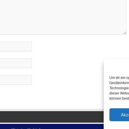
Um dir ein o
Geräteinfor
Technologien
dieser Websi
können best
Akz