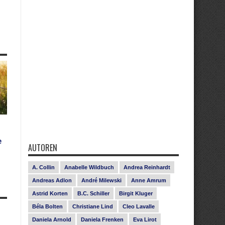
e
AUTOREN
A. Collin
Anabelle Wildbuch
Andrea Reinhardt
Andreas Adlon
André Milewski
Anne Amrum
Astrid Korten
B.C. Schiller
Birgit Kluger
Béla Bolten
Christiane Lind
Cleo Lavalle
Daniela Arnold
Daniela Frenken
Eva Lirot