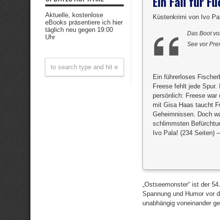
Ein Fall für 
Aktuelle, kostenlose
Küstenkrimi von Ivo Pa
eBooks präsentiere ich hier
täglich neu gegen 19:00
Das Boot vo
Uhr
See vor Pre
Ein führerloses Fische
Freese fehlt jede Spur.
persönlich: Freese war
mit Gisa Haas taucht F
Geheimnissen. Doch was 
schlimmsten Befürchtun
Ivo Pala! (234 Seiten) 
„Ostseemonster“ ist der 54
Spannung und Humor vor de
unabhängig voneinander gel