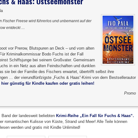
Fuchs & Haas: Ostseemonster
la
n Fischer Freese wird führerlos und unbemannt auf der
row entdeckt …
rboot vor Prerow, Blutspuren an Deck – und vom alten
 Für Kriminalkommissar Bodo Fuchs ist der Fall
 einst Schiffsjunge bei seinem Großvater. Gemeinsam
uchs in ein Netz aus alten Feindschaften und dunklen
sie bei der Familie des Fischers erwartet, übertrifft selbst ihre
gen … der vierundfünfzigste „Fuchs & Haas“-Krimi von dem Bestsellerautor
–
hier günstig für Kindle kaufen oder gratis leihen!
Promo
. Band der landesweit beliebten
Krimi-Reihe „Ein Fall für Fuchs & Haas“.
r romantischen Kulisse von Küste, Strand und Meer! Alle Teile können
esen werden und gratis mit Kindle Unlimited!