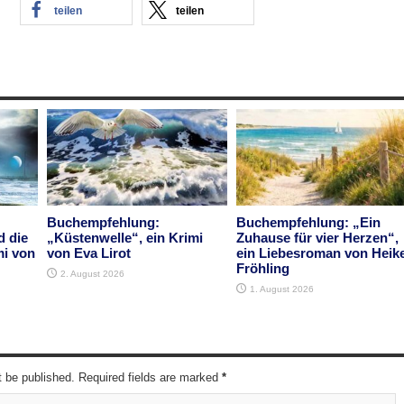
teilen
teilen
Buchempfehlung:
Buchempfehlung: „Ein
d die
„Küstenwelle“, ein Krimi
Zuhause für vier Herzen“,
mi von
von Eva Lirot
ein Liebesroman von Heik
Fröhling
2. August 2026
1. August 2026
t be published. Required fields are marked
*