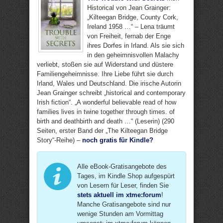
Historical von Jean Grainger:
„Kilteegan Bridge, County Cork,
Ireland 1958 …“ – Lena träumt
von Freiheit, fernab der Enge
ihres Dorfes in Irland. Als sie sich
in den geheimnisvollen Malachy
verliebt, stoßen sie auf Widerstand und düstere
Familiengeheimnisse. Ihre Liebe führt sie durch
Irland, Wales und Deutschland. Die irische Autorin
Jean Grainger schreibt „historical and contemporary
Irish fiction“. „A wonderful believable read of how
families lives in twine together through times. of
birth and deathbirth and death …“ (Leserin) (290
Seiten, erster Band der „The Kilteegan Bridge
Story“-Reihe) –
noch gratis für Kindle?
Alle eBook-Gratisangebote des
Tages, im Kindle Shop aufgespürt
von Lesern für Leser, finden Sie
stets aktuell im xtme:forum
!
Manche Gratisangebote sind nur
wenige Stunden am Vormittag