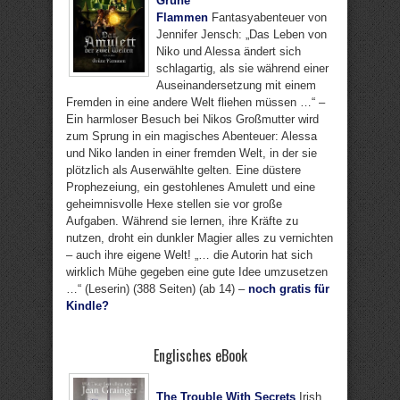
Grüne
Flammen
Fantasyabenteuer von
Jennifer Jensch: „Das Leben von
Niko und Alessa ändert sich
schlagartig, als sie während einer
Auseinandersetzung mit einem
Fremden in eine andere Welt fliehen müssen …“ –
Ein harmloser Besuch bei Nikos Großmutter wird
zum Sprung in ein magisches Abenteuer: Alessa
und Niko landen in einer fremden Welt, in der sie
plötzlich als Auserwählte gelten. Eine düstere
Prophezeiung, ein gestohlenes Amulett und eine
geheimnisvolle Hexe stellen sie vor große
Aufgaben. Während sie lernen, ihre Kräfte zu
nutzen, droht ein dunkler Magier alles zu vernichten
– auch ihre eigene Welt! „… die Autorin hat sich
wirklich Mühe gegeben eine gute Idee umzusetzen
…“ (Leserin) (388 Seiten) (ab 14) –
noch gratis für
Kindle?
Englisches eBook
The Trouble With Secrets
Irish