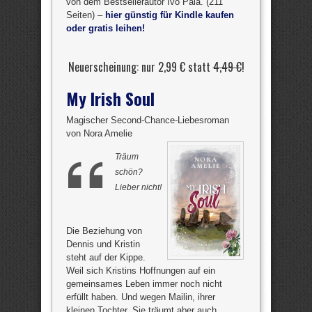
von dem Bestsellerautor Ivo Pala. (211
Seiten) –
hier günstig für Kindle kaufen
oder gratis leihen!
Neuerscheinung: nur 2,99 € statt
4,49 €
!
My Irish Soul
Magischer Second-Chance-Liebesroman
von Nora Amelie
Träum
schön?
Lieber nicht!
Die Beziehung von
Dennis und Kristin
steht auf der Kippe.
Weil sich Kristins Hoffnungen auf ein
gemeinsames Leben immer noch nicht
erfüllt haben. Und wegen Mailin, ihrer
kleinen Tochter. Sie träumt aber auch