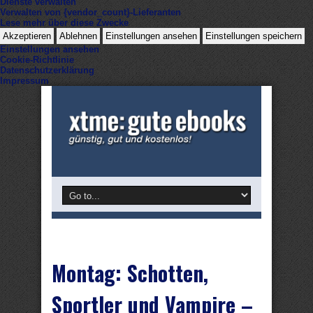
Dienste verwalten
Verwalten von {vendor_count}-Lieferanten
Lese mehr über diese Zwecke
Akzeptieren
Ablehnen
Einstellungen ansehen
Einstellungen speichern
Einstellungen ansehen
Cookie-Richtlinie
Datenschutzerklärung
Impressum
Montag: Schotten,
Sportler und Vampire –