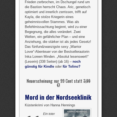
Frieden zerbrochen, im Dschungel rund um
die Bastion herrscht Chaos. Aric, genetisch
optimiert und innerlich zerrissen, trifft auf
Kayla, die stolze Kriegerin eines
geheimnisvollen Stammes. Was als
Befehlmissachtung beginnt, wird zu einer
Begegnung, die alles verändert. Zwei
Welten, ein gefährlicher Plan – und eine
Anziehung, die stärker ist als jedes Gesetz!
Das fünfundzwanzigste sexy „Warrior
Lover“-Abenteuer von der Bestsellerautorin
Inka Loreen Minden. „Absolut lesenswert!“
(Leserin) (338 Seiten) (ab 16) –
noch
günstig für Kindle
oder
für Tolino?
Neuerscheinung: nur 99 Cent statt
3,99
€
!
Mord in der Nordseeklinik
Küstenkrimi von Hanna Hennings
Ein toter