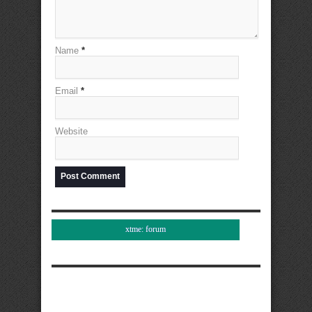
Name
*
Email
*
Website
xtme: forum