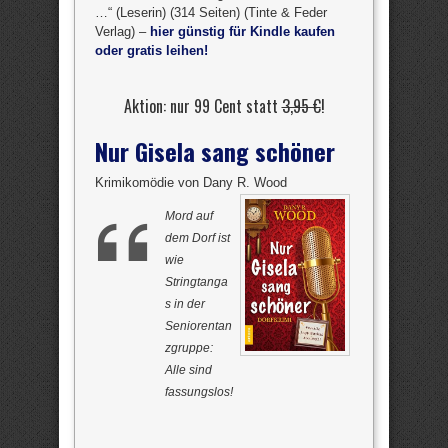
…“ (Leserin) (314 Seiten) (Tinte & Feder
Verlag) –
hier günstig für Kindle kaufen
oder gratis leihen!
Aktion: nur 99 Cent statt
3,95 €
!
Nur Gisela sang schöner
Krimikomödie von Dany R. Wood
Mord auf
dem Dorf ist
wie
Stringtanga
s in der
Seniorentan
zgruppe:
Alle sind
fassungslos!