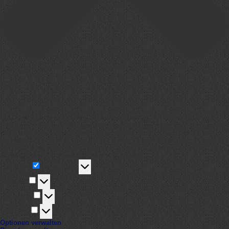
Um dir ein optimales Erlebnis zu bieten, verwenden wir Technologien wie
Cookies, um Geräteinformationen zu speichern und/oder darauf zuzugreifen.
Wenn du diesen Technologien zustimmst, können wir Daten wie das
Surfverhalten oder eindeutige IDs auf dieser Website verarbeiten. Wenn du
deine Zustimmung nicht erteilst oder zurückziehst, können bestimmte
Merkmale und Funktionen beeinträchtigt werden.
Funktional
Funktional
Immer aktiv
Vorlieben
Vorlieben
Statistiken
Statistiken
Marketing
Marketing
Optionen verwalten