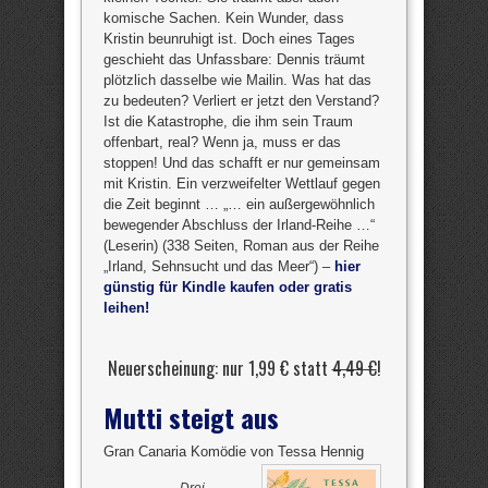
komische Sachen. Kein Wunder, dass
Kristin beunruhigt ist. Doch eines Tages
geschieht das Unfassbare: Dennis träumt
plötzlich dasselbe wie Mailin. Was hat das
zu bedeuten? Verliert er jetzt den Verstand?
Ist die Katastrophe, die ihm sein Traum
offenbart, real? Wenn ja, muss er das
stoppen! Und das schafft er nur gemeinsam
mit Kristin. Ein verzweifelter Wettlauf gegen
die Zeit beginnt … „… ein außergewöhnlich
bewegender Abschluss der Irland-Reihe …“
(Leserin) (338 Seiten, Roman aus der Reihe
„Irland, Sehnsucht und das Meer“) –
hier
günstig für Kindle kaufen oder gratis
leihen!
Neuerscheinung: nur 1,99 € statt
4,49 €
!
Mutti steigt aus
Gran Canaria Komödie von Tessa Hennig
Drei