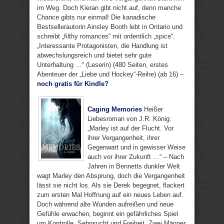
im Weg. Doch Kieran gibt nicht auf, denn manche
Chance gibts nur einmal! Die kanadische
Bestsellerautorin Ainsley Booth lebt in Ontario und
schreibt „filthy romances“ mit ordentlich „spice“.
„Interessante Protagonisten, die Handlung ist
abwechslungsreich und bietet sehr gute
Unterhaltung …“ (Leserin) (480 Seiten, erstes
Abenteuer der „Liebe und Hockey“-Reihe) (ab 16) –
noch gratis für Kindle?
Caging Memories
Heißer
Liebesroman von J.R. König:
„Marley ist auf der Flucht. Vor
ihrer Vergangenheit, ihrer
Gegenwart und in gewisser Weise
auch vor ihrer Zukunft …“ – Nach
Jahren in Bennetts dunkler Welt
wagt Marley den Absprung, doch die Vergangenheit
lässt sie nicht los. Als sie Derek begegnet, flackert
zum ersten Mal Hoffnung auf ein neues Leben auf.
Doch während alte Wunden aufreißen und neue
Gefühle erwachen, beginnt ein gefährliches Spiel
um Kontrolle, Sehnsucht und Freiheit. Zwei Männer,