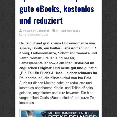
gute eBooks, kostenlos
und reduziert
Posted by:
Johannes
in
Tipps des Tages
15. September 2025
Heute gut und gratis: eine Hockeyromanze von
Ainsley Booth, ein heißer Liebesroman von J.R.
König, Liebesromanze, Schottlandromanze und
Vampirroman; Frauen sind besser,
Fantasyabenteuer sowie ein Irish Historical im
englischen Original! Und heute gut und günstig:
„Ein Fall für Fuchs & Haas: Leichenschmaus im
Räucherhaus“, ein Küstenkrimi von Ivo Pala.
Auch für diesen Montag habe ich reduzierte und
kostenlos angebotene Kindle- und Tolino-eBooks
geladen, angeblättert und kurz bewertet. Die hier
vorgestellten Gratis-eBooks sind oft nur kurze Zeit
kostenlos.