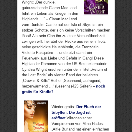
Wright: „Der dunkle,
gutaussehende Ciaran MacLeod
führt ein Leben als Krieger in den
Highlands …“ – Ciaran MacLeod
vom Duntulm Castle auf der Isle of Skye ist ein
stolzer Schotte, der sich keine Vorschriften machen
lässt! Als sein Clan ihn zu einer Vernunfthochzeit
zwingen will, heiratet der Recke aus reinem Trotz
seine geschickte Haushälterin, die Französin
Violette Pasquiére … und setzt damit ein
Feuerwerk aus Liebe und Gefahr in Gang! Diese
Highlander Romance von der US-Bestsellerautorin
Cynthia Wright erschien unter dem Titel „Return of
the Lost Bride“ als vierter Band der beliebten
„Crowns & Kilts“-Reihe. „Spannend, aufregend,
herzerwärmend …“ (Leserin) (425 Seiten) –
noch
gratis für Kindle?
Wieder gratis:
Der Fluch der
Sibyllen: Die Jagd ist
eröffnet
Viktorianischer
Vampirroman von Mina Hades:
„Alfie Burland hat einen einfachen