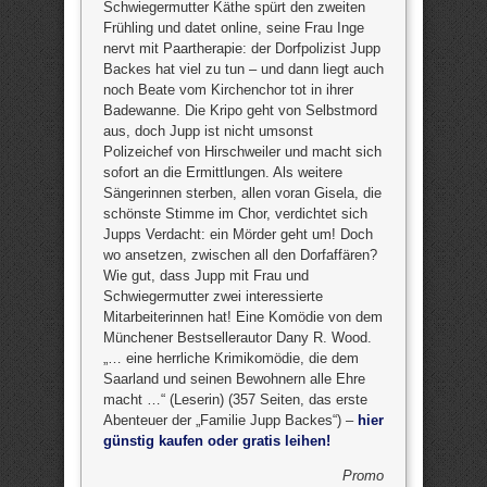
Schwiegermutter Käthe spürt den zweiten
Frühling und datet online, seine Frau Inge
nervt mit Paartherapie: der Dorfpolizist Jupp
Backes hat viel zu tun – und dann liegt auch
noch Beate vom Kirchenchor tot in ihrer
Badewanne. Die Kripo geht von Selbstmord
aus, doch Jupp ist nicht umsonst
Polizeichef von Hirschweiler und macht sich
sofort an die Ermittlungen. Als weitere
Sängerinnen sterben, allen voran Gisela, die
schönste Stimme im Chor, verdichtet sich
Jupps Verdacht: ein Mörder geht um! Doch
wo ansetzen, zwischen all den Dorfaffären?
Wie gut, dass Jupp mit Frau und
Schwiegermutter zwei interessierte
Mitarbeiterinnen hat! Eine Komödie von dem
Münchener Bestsellerautor Dany R. Wood.
„… eine herrliche Krimikomödie, die dem
Saarland und seinen Bewohnern alle Ehre
macht …“ (Leserin) (357 Seiten, das erste
Abenteuer der „Familie Jupp Backes“) –
hier
günstig kaufen oder gratis leihen!
Promo