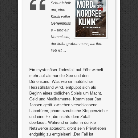
Schuhfabrik
ant, eine
Klinik voller
Geheimniss
e – und ein
Kommissar,
der tiefer graben muss, als ihm
lieb ist …
Ein mysteriöser Todesfall auf Föhr wirbelt
mehr auf als nur die See und den
Dünensand. Was wie ein natürlicher
Herzstillstand wirkt, entpuppt sich als
Beginn eines tödlichen Spiels um Macht,
Geld und Medikamente. Kommissar Jan
Jansen gerät zwischen verschlossene
Labortüren, pharmazeutische Strippenzieher
und eine Ex, die nichts dem Zufall
überlässt. Während er tiefer in dunkle
Netzwerke abtaucht, droht sein Privatleben
endgültig zu entgleisen! „Der Fall ist