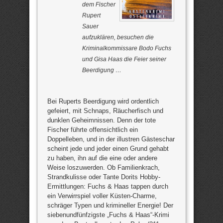
dem Fischer
Rupert
Sauer
aufzuklären, besuchen die
Kriminalkommissare Bodo Fuchs
und Gisa Haas die Feier seiner
Beerdigung …
Bei Ruperts Beerdigung wird ordentlich
gefeiert, mit Schnaps, Räucherfisch und
dunklen Geheimnissen. Denn der tote
Fischer führte offensichtlich ein
Doppelleben, und in der illustren Gästeschar
scheint jede und jeder einen Grund gehabt
zu haben, ihn auf die eine oder andere
Weise loszuwerden. Ob Familienkrach,
Strandkulisse oder Tante Dorits Hobby-
Ermittlungen: Fuchs & Haas tappen durch
ein Verwirrspiel voller Küsten-Charme,
schräger Typen und krimineller Energie! Der
siebenundfünfzigste „Fuchs & Haas“-Krimi