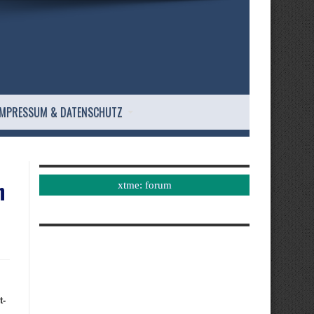
IMPRESSUM & DATENSCHUTZ
h
xtme: forum
t-