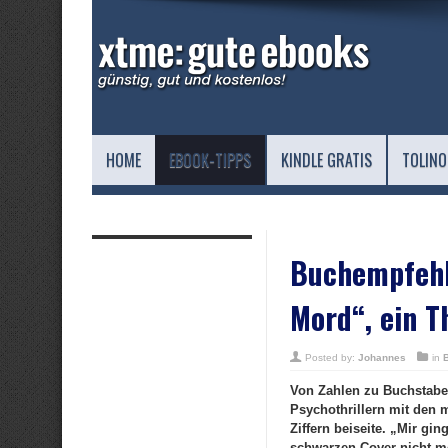
HOME
EBOOK-TIPPS
KINDLE GRATIS
TOLINO
Buchempfehl
Mord“, ein T
Posted by:
Johannes
in
Von Zahlen zu Buchstaben:
Psychothrillern mit den m
Ziffern beiseite. „Mir gi
schwarzen Cover nicht me