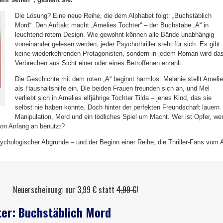
Die Lösung? Eine neue Reihe, die dem Alphabet folgt: „Buchstäblich
Mord“. Den Auftakt macht „Amelies Tochter“ – der Buchstabe „A“ in
leuchtend rotem Design. Wie gewohnt können alle Bände unabhängig
voneinander gelesen werden, jeder Psychothriller steht für sich. Es gibt
keine wiederkehrenden Protagonisten, sondern in jedem Roman wird da
Verbrechen aus Sicht einer oder eines Betroffenen erzählt.
Die Geschichte mit dem roten „A“ beginnt harmlos: Melanie stellt Amelie
als Haushaltshilfe ein. Die beiden Frauen freunden sich an, und Mel
verliebt sich in Amelies elfjährige Tochter Tilda – jenes Kind, das sie
selbst nie haben konnte. Doch hinter der perfekten Freundschaft lauern
Manipulation, Mord und ein tödliches Spiel um Macht. Wer ist Opfer, we
von Anfang an benutzt?
sychologischer Abgründe – und der Beginn einer Reihe, die Thriller-Fans vom 
Neuerscheinung: nur 3,99 € statt
4,99 €
!
ter: Buchstäblich Mord