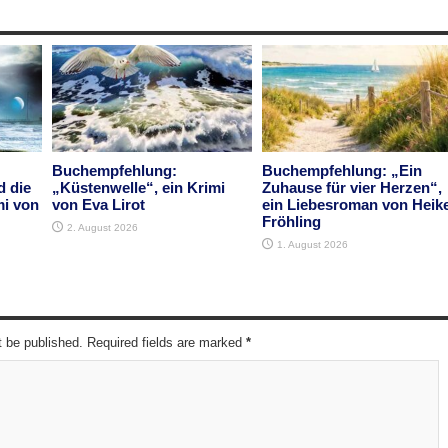
Buchempfehlung:
Buchempfehlung: „Ein
d die
„Küstenwelle“, ein Krimi
Zuhause für vier Herzen“,
mi von
von Eva Lirot
ein Liebesroman von Heik
Fröhling
2. August 2026
1. August 2026
t be published. Required fields are marked
*