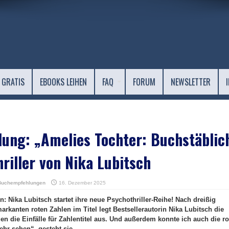
 GRATIS
EBOOKS LEIHEN
FAQ
FORUM
NEWSLETTER
ung: „Amelies Tochter: Buchstäblic
hriller von Nika Lubitsch
Buchempfehlungen
16. Dezember 2025
 Nika Lubitsch startet ihre neue Psychothriller-Reihe! Nach dreißig
arkanten roten Zahlen im Titel legt Bestsellerautorin Nika Lubitsch die
ngen die Einfälle für Zahlentitel aus. Und außerdem konnte ich auch die ro
hr sehen“, gesteht sie.