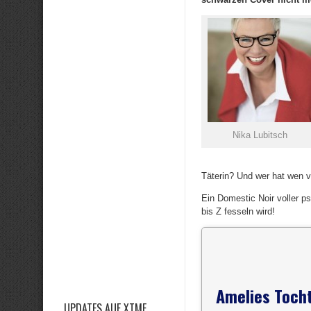
Nika Lubitsch
Täterin? Und wer hat wen 
Ein Domestic Noir voller p
bis Z fesseln wird!
Amelies Toch
UPDATES AUF XTME