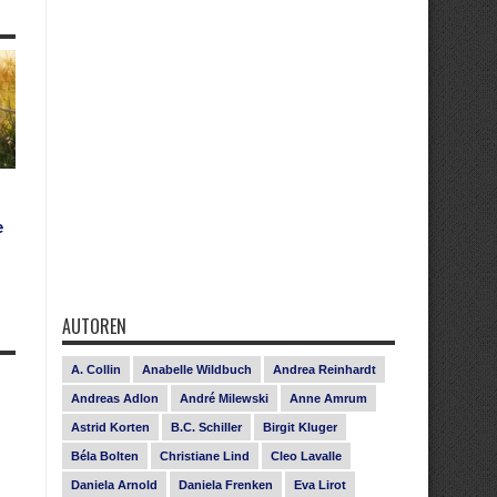
e
AUTOREN
A. Collin
Anabelle Wildbuch
Andrea Reinhardt
Andreas Adlon
André Milewski
Anne Amrum
Astrid Korten
B.C. Schiller
Birgit Kluger
Béla Bolten
Christiane Lind
Cleo Lavalle
Daniela Arnold
Daniela Frenken
Eva Lirot