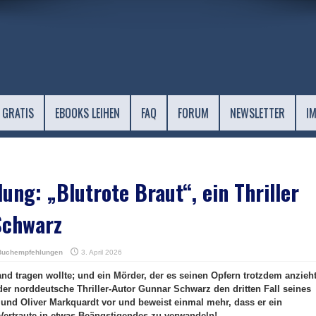
 GRATIS
EBOOKS LEIHEN
FAQ
FORUM
NEWSLETTER
I
ng: „Blutrote Braut“, ein Thriller
Schwarz
Buchempfehlungen
3. April 2026
nd tragen wollte; und ein Mörder, der es seinen Opfern trotzdem anzieht
 der norddeutsche Thriller-Autor Gunnar Schwarz den dritten Fall seines
 und Oliver Markquardt vor und beweist einmal mehr, dass er ein
Vertraute in etwas Beängstigendes zu verwandeln!