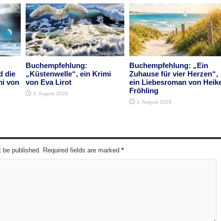
Buchempfehlung:
Buchempfehlung: „Ein
d die
„Küstenwelle“, ein Krimi
Zuhause für vier Herzen“,
mi von
von Eva Lirot
ein Liebesroman von Heik
Fröhling
2. August 2026
1. August 2026
t be published. Required fields are marked
*