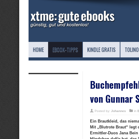
HOME
EBOOK-TIPPS
KINDLE GRATIS
TOLINO
Buchempfehlu
von Gunnar 
Posted by:
Johannes
in
Ein Brautkleid, das niema
Mit „Blutrote Braut“ legt
Ermittler-Duos Jana Bein
Händchen dafür hat, das 