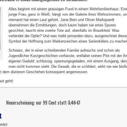
Alles beginnt mit einem grausigen Fund in einem Mehrfamilienhaus: Ein
junge Frau, ganz in Weiß, hängt von der Galerie ihres Wohnzimmers, u
niemand hat einen Laut gehört. Jana Bein und Oliver Markquardt
übernehmen die Ermittlungen, doch kaum haben sie erste Spuren
gesichtet, taucht eine zweite Tote auf, ebenfalls im Brautkleid. Was
verbindet die Opfer? Und was treibt jemanden dazu, ausgerechnet diese
Symbol der Hoffnung zum Markenzeichen eines Serienkillers zu mache
Schwarz, der in einer schreibenden Familie aufwuchs und schon als
Jugendlicher Kurzgeschichten verfasste, entfaltet seinen Plot mit der i
eigenen Geduld: schlüssig, spannungsgeladen, mit einem Ausgang, den
man nicht kommen sieht. Die Gewalt, die er schildert, wirkt nie wie bloß
 ist dem düsteren Geschehen konsequent angemessen.
aut geht!
Neuerscheinung: nur 99 Cent statt
3,49 €
!
t
hwarz