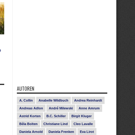
e
AUTOREN
A. Collin
Anabelle Wildbuch
Andrea Reinhardt
Andreas Adlon
André Milewski
Anne Amrum
Astrid Korten
B.C. Schiller
Birgit Kluger
Béla Bolten
Christiane Lind
Cleo Lavalle
Daniela Arnold
Daniela Frenken
Eva Lirot