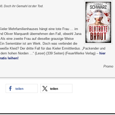
iß. Doch ihr Gemahl ist der Tod.
ieler Mehrfamilienhauses hängt eine tote Frau … im
und Oliver Marquardt übernehmen den Fall, obwohl Jana
t. Als eine zweite Frau auf dieselbe grausige Weise
: Ein Serientäter ist am Werk. Doch was verbindet die
iße Kleid? Der dritte Fall für das Kieler Ermittlerduo. „Packender und
us dem hohen Norden …“ (Leser) (339 Seiten) (FeuerWerke Verlag) –
hier
atis leihen!
Promo
teilen
teilen