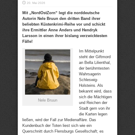
20. Mai 2026
Mit „NordOstZorn“ legt die norddeutsche
Autorin Nele Bruun den dritten Band ihrer
beliebten Küstenkrimi-Reihe vor und schickt
ihre Ermittler Anne Anders und Hendryk
Larsson in einen ihrer bislang verzwicktesten
Fälle!
Im Mittelpunkt
steht der Giftmord
an Bella Lilienthal,
der berühmtesten
Wahrsagerin
Schleswig-
Holsteins. Als
bekannt wird, dass
sich die Mächtigen
Nele Bruun
und Reichen der
Stadt gern von ihr
die Karten legen
ließen, wird der Fall zur Medienaffäre. Das
Kundenbuch der Toten liest sich wie ein
Querschnitt durch Flensburgs Gesellschaft; es