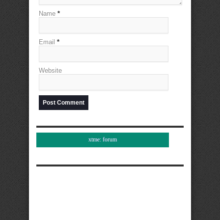
Name
*
Email
*
Website
xtme: forum