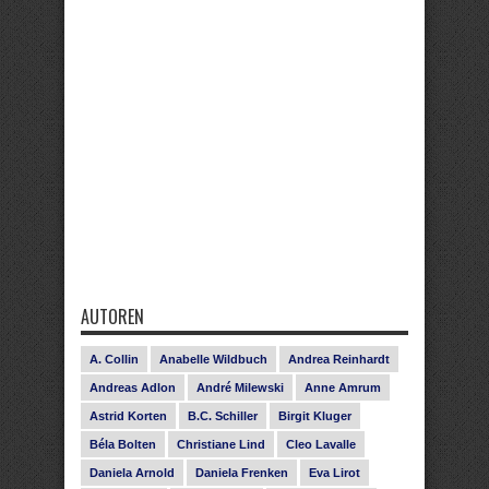
AUTOREN
A. Collin
Anabelle Wildbuch
Andrea Reinhardt
Andreas Adlon
André Milewski
Anne Amrum
Astrid Korten
B.C. Schiller
Birgit Kluger
Béla Bolten
Christiane Lind
Cleo Lavalle
Daniela Arnold
Daniela Frenken
Eva Lirot