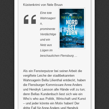
Küstenkrimi von Nele Bruun
Eine tote
Wahrsageri
n,
prominente
Verdächtige
und ein
Netz aus
Lügen im
beschaulichen Flensburg …
Als ein Fensterputzer bei seiner Arbeit die
vergiftete Leiche der stadtbekannten
Wahrsagerin Bella Lilienthal entdeckt, haben
die Flensburger Kommissare Anne Anders
und Hendryk Larsson alle Hände voll zu tun;
denn Bellas Kundenbuch liest sich wie ein
Who’s who aus Politik, Wirtschaft und Kunst
– und jeder könnte ein Motiv haben! Der
dritte Fall für Anne Anders und Hendryk