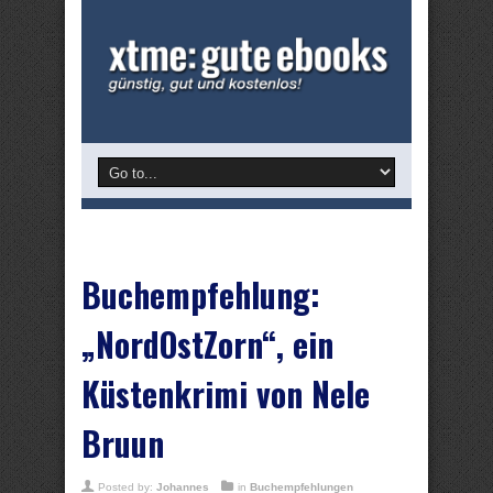
Buchempfehlung:
„NordOstZorn“, ein
Küstenkrimi von Nele
Bruun
Posted by:
Johannes
in
Buchempfehlungen