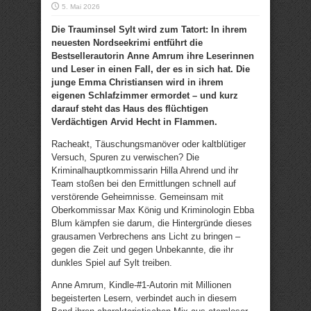
5. Mai 2026
Die Trauminsel Sylt wird zum Tatort: In ihrem
neuesten Nordseekrimi entführt die
Bestsellerautorin Anne Amrum ihre Leserinnen
und Leser in einen Fall, der es in sich hat. Die
junge Emma Christiansen wird in ihrem
eigenen Schlafzimmer ermordet – und kurz
darauf steht das Haus des flüchtigen
Verdächtigen Arvid Hecht in Flammen.
Racheakt, Täuschungsmanöver oder kaltblütiger
Versuch, Spuren zu verwischen? Die
Kriminalhauptkommissarin Hilla Ahrend und ihr
Team stoßen bei den Ermittlungen schnell auf
verstörende Geheimnisse. Gemeinsam mit
Oberkommissar Max König und Kriminologin Ebba
Blum kämpfen sie darum, die Hintergründe dieses
grausamen Verbrechens ans Licht zu bringen –
gegen die Zeit und gegen Unbekannte, die ihr
dunkles Spiel auf Sylt treiben.
Anne Amrum, Kindle-#1-Autorin mit Millionen
begeisterten Lesern, verbindet auch in diesem