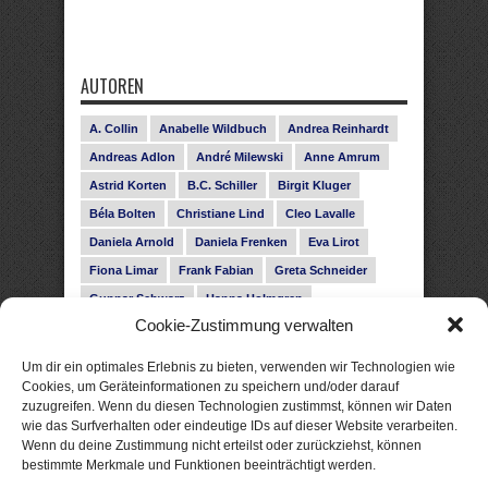
AUTOREN
A. Collin
Anabelle Wildbuch
Andrea Reinhardt
Andreas Adlon
André Milewski
Anne Amrum
Astrid Korten
B.C. Schiller
Birgit Kluger
Béla Bolten
Christiane Lind
Cleo Lavalle
Daniela Arnold
Daniela Frenken
Eva Lirot
Fiona Limar
Frank Fabian
Greta Schneider
Gunnar Schwarz
Hanna Holmgren
Cookie-Zustimmung verwalten
Heike Fröhling
Ina Glahe
Ivo Pala
J. Vellguth
Josefine Weiss
Karolyn Ciseau
Leander Rose
Um dir ein optimales Erlebnis zu bieten, verwenden wir Technologien wie
Leonie Haubrich
Lilly Labord
Livia Pipes
Cookies, um Geräteinformationen zu speichern und/oder darauf
zuzugreifen. Wenn du diesen Technologien zustimmst, können wir Daten
Malin Blunk
Marcus Hünnebeck
Martin Krist
wie das Surfverhalten oder eindeutige IDs auf dieser Website verarbeiten.
Melisa Schwermer
Nele Bruun
Nika Lubitsch
Wenn du deine Zustimmung nicht erteilst oder zurückziehst, können
bestimmte Merkmale und Funktionen beeinträchtigt werden.
Noah Fitz
Nora Amelie
René Junge