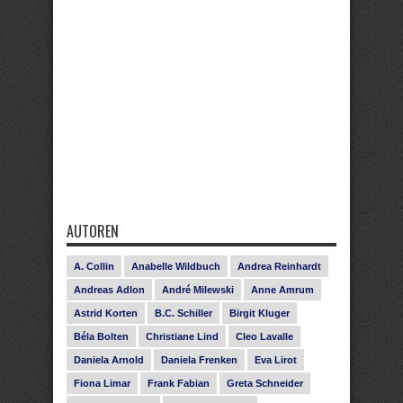
AUTOREN
A. Collin
Anabelle Wildbuch
Andrea Reinhardt
Andreas Adlon
André Milewski
Anne Amrum
Astrid Korten
B.C. Schiller
Birgit Kluger
Béla Bolten
Christiane Lind
Cleo Lavalle
Daniela Arnold
Daniela Frenken
Eva Lirot
Fiona Limar
Frank Fabian
Greta Schneider