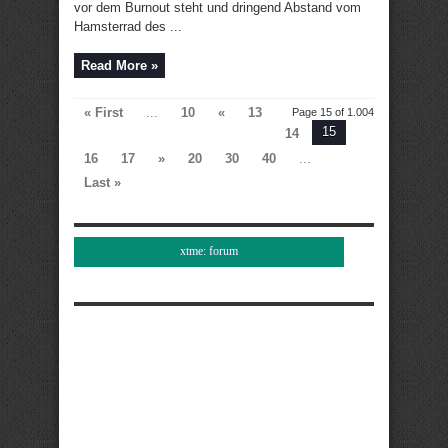
vor dem Burnout steht und dringend Abstand vom
Hamsterrad des ...
Read More »
« First
...
10
«
13
Page 15 of 1.004
15
14
16
17
»
20
30
40
...
Last »
xtme: forum