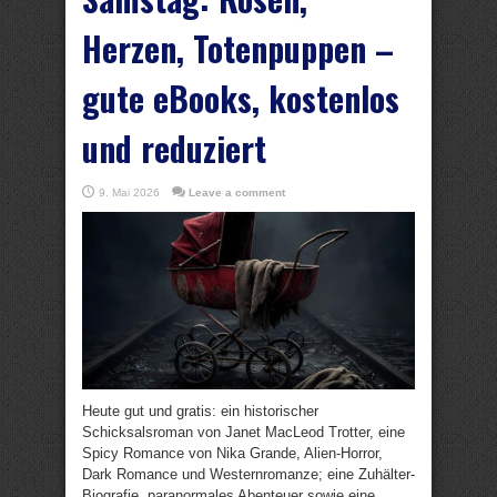
Herzen, Totenpuppen –
gute eBooks, kostenlos
und reduziert
9. Mai 2026
Leave a comment
Heute gut und gratis: ein historischer
Schicksalsroman von Janet MacLeod Trotter, eine
Spicy Romance von Nika Grande, Alien-Horror,
Dark Romance und Westernromanze; eine Zuhälter-
Biografie, paranormales Abenteuer sowie eine