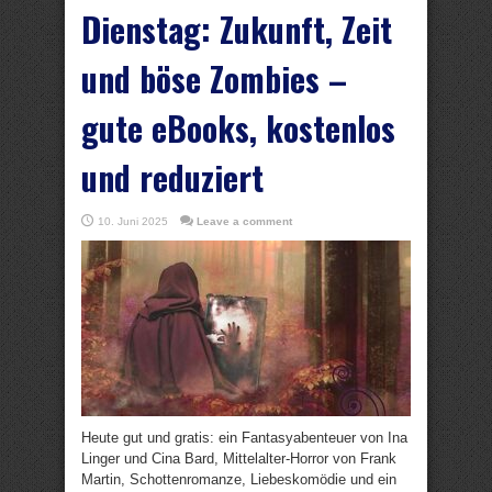
Dienstag: Zukunft, Zeit
und böse Zombies –
gute eBooks, kostenlos
und reduziert
10. Juni 2025
Leave a comment
Heute gut und gratis: ein Fantasyabenteuer von Ina
Linger und Cina Bard, Mittelalter-Horror von Frank
Martin, Schottenromanze, Liebeskomödie und ein