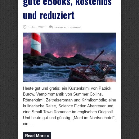
gute eBooks, kostenlos
und reduziert
5. Juni 2025
Leave a comment
Heute gut und gratis: ein Küstenkrimi von Patrick
Burow, Vampirromantik von Summer Collins,
Römerkrimi, Zeitreiseroman und Krimikomödie; eine
kulinarische Reise, Science Fiction Abenteuer und
eine Small Town Romance im englischen Original!
Und heute gut und günstig: „Mord im Nordseehotel“,
ein ...
Read More »