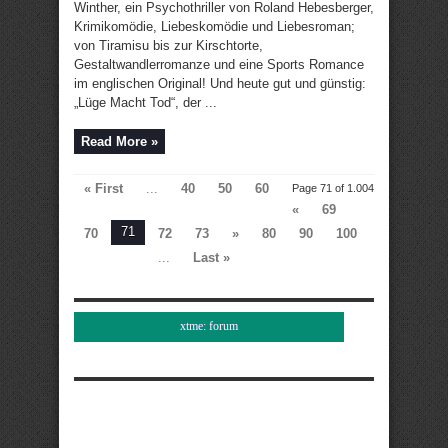
Winther, ein Psychothriller von Roland Hebesberger,
Krimikomödie, Liebeskomödie und Liebesroman;
von Tiramisu bis zur Kirschtorte,
Gestaltwandlerromanze und eine Sports Romance
im englischen Original! Und heute gut und günstig:
„Lüge Macht Tod“, der ...
Read More »
« First
...
40
50
60
Page 71 of 1.004
«
69
71
70
72
73
»
80
90
100
...
Last »
xtme: forum