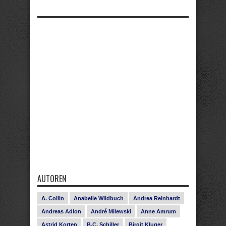
AUTOREN
A. Collin
Anabelle Wildbuch
Andrea Reinhardt
Andreas Adlon
André Milewski
Anne Amrum
Astrid Korten
B.C. Schiller
Birgit Kluger