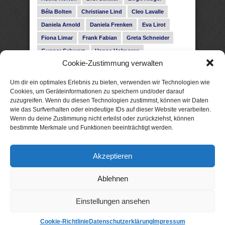
Béla Bolten
Christiane Lind
Cleo Lavalle
Daniela Arnold
Daniela Frenken
Eva Lirot
Fiona Limar
Frank Fabian
Greta Schneider
Gunnar Schwarz
Hanna Holmgren
Cookie-Zustimmung verwalten
Heike Fröhling
Ina Glahe
Ivo Pala
J. Vellguth
Josefine Weiss
Karolyn Ciseau
Leander Rose
Um dir ein optimales Erlebnis zu bieten, verwenden wir Technologien wie
Leonie Haubrich
Lilly Labord
Livia Pipes
Cookies, um Geräteinformationen zu speichern und/oder darauf
zuzugreifen. Wenn du diesen Technologien zustimmst, können wir Daten
Malin Blunk
Marcus Hünnebeck
Martin Krist
wie das Surfverhalten oder eindeutige IDs auf dieser Website verarbeiten.
Melisa Schwermer
Nele Bruun
Nika Lubitsch
Wenn du deine Zustimmung nicht erteilst oder zurückziehst, können
bestimmte Merkmale und Funktionen beeinträchtigt werden.
Noah Fitz
Nora Amelie
René Junge
Rose Snow
Roxann Hill
Sigrid Konopatzki
Akzeptieren
Silke Nowak
Subina Giuletti
Timo Leibig
Ablehnen
Einstellungen ansehen
Cookie-Richtlinie
Datenschutzerklärung
Impressum