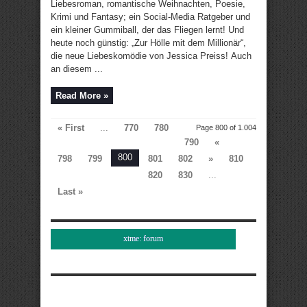
Liebesroman, romantische Weihnachten, Poesie,
Krimi und Fantasy; ein Social-Media Ratgeber und
ein kleiner Gummiball, der das Fliegen lernt! Und
heute noch günstig: „Zur Hölle mit dem Millionär“,
die neue Liebeskomödie von Jessica Preiss! Auch
an diesem ...
Read More »
« First
...
770
780
Page 800 of 1.004
790
«
800
798
799
801
802
»
810
820
830
...
Last »
xtme: forum