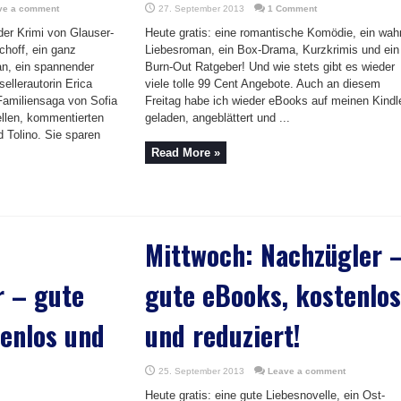
ve a comment
27. September 2013
1 Comment
er Krimi von Glauser-
Heute gratis: eine romantische Komödie, ein wah
choff, ein ganz
Liebesroman, ein Box-Drama, Kurzkrimis und ein
n, ein spannender
Burn-Out Ratgeber! Und wie stets gibt es wieder
ellerautorin Erica
viele tolle 99 Cent Angebote. Auch an diesem
Familiensaga von Sofia
Freitag habe ich wieder eBooks auf meinen Kindl
ellen, kommentierten
geladen, angeblättert und ...
 Tolino. Sie sparen
Read More »
Mittwoch: Nachzügler 
r – gute
gute eBooks, kostenlos
enlos und
und reduziert!
25. September 2013
Leave a comment
Heute gratis: eine gute Liebesnovelle, ein Ost-