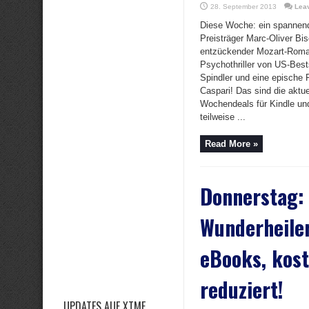
28. September 2013
Lea
Diese Woche: ein spannend
Preisträger Marc-Oliver Bis
entzückender Mozart-Roma
Psychothriller von US-Bests
Spindler und eine epische 
Caspari! Das sind die aktu
Wochendeals für Kindle und
teilweise ...
Read More »
Donnerstag:
Wunderheile
eBooks, kost
reduziert!
UPDATES AUF XTME