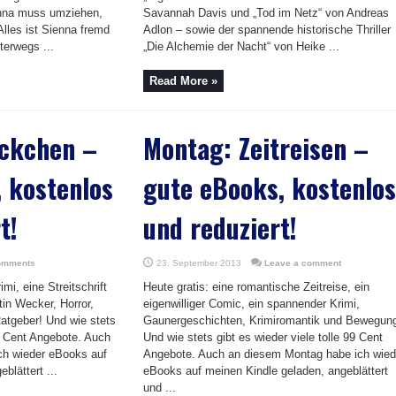
enna muss umziehen,
Savannah Davis und „Tod im Netz“ von Andreas
lles ist Sienna fremd
Adlon – sowie der spannende historische Thriller
nterwegs ...
„Die Alchemie der Nacht“ von Heike ...
Read More »
öckchen –
Montag: Zeitreisen –
 kostenlos
gute eBooks, kostenlos
t!
und reduziert!
omments
23. September 2013
Leave a comment
imi, eine Streitschrift
Heute gratis: eine romantische Zeitreise, ein
in Wecker, Horror,
eigenwilliger Comic, ein spannender Krimi,
Ratgeber! Und wie stets
Gaunergeschichten, Krimiromantik und Bewegun
99 Cent Angebote. Auch
Und wie stets gibt es wieder viele tolle 99 Cent
ch wieder eBooks auf
Angebote. Auch an diesem Montag habe ich wied
blättert ...
eBooks auf meinen Kindle geladen, angeblättert
und ...