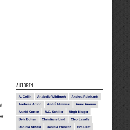
AUTOREN
A. Collin
Anabelle Wildbuch
Andrea Reinhardt
Andreas Adlon
André Milewski
Anne Amrum
g!
Astrid Korten
B.C. Schiller
Birgit Kluger
er
Béla Bolten
Christiane Lind
Cleo Lavalle
Daniela Arnold
Daniela Frenken
Eva Lirot