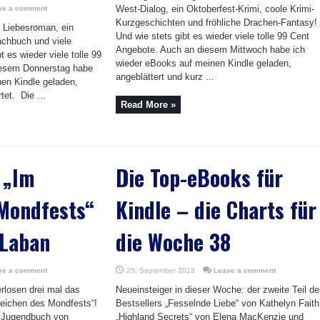
West-Dialog, ein Oktoberfest-Krimi, coole Krimi-
ve a comment
Kurzgeschichten und fröhliche Drachen-Fantasy!
er Liebesroman, ein
Und wie stets gibt es wieder viele tolle 99 Cent
achbuch und viele
Angebote. Auch an diesem Mittwoch habe ich
t es wieder viele tolle 99
wieder eBooks auf meinen Kindle geladen,
iesem Donnerstag habe
angeblättert und kurz ...
en Kindle geladen,
tet. Die ...
Read More »
 „Im
Die Top-eBooks für
 Mondfests“
Kindle – die Charts für
 Laban
die Woche 38
ve a comment
25. September 2013
Leave a comment
rlosen drei mal das
Neueinsteiger in dieser Woche: der zweite Teil d
Zeichen des Mondfests“!
Bestsellers „Fesselnde Liebe“ von Kathelyn Faith
 Jugendbuch von
„Highland Secrets“ von Elena MacKenzie und