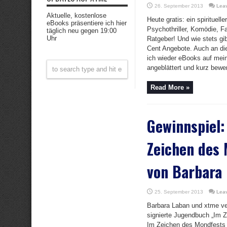
26. September 2013
Lea
Aktuelle, kostenlose
Heute gratis: ein spirituell
eBooks präsentiere ich hier
Psychothriller, Komödie, F
täglich neu gegen 19:00
Uhr
Ratgeber! Und wie stets gib
Cent Angebote. Auch an d
ich wieder eBooks auf mein
angeblättert und kurz bewer
Read More »
Gewinnspiel:
Zeichen des
von Barbara
25. September 2013
Lea
Barbara Laban und xtme ve
signierte Jugendbuch „Im 
Im Zeichen des Mondfests