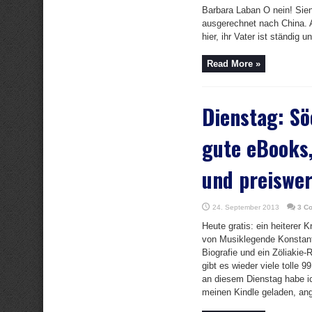
Barbara Laban O nein! Si
ausgerechnet nach China. A
hier, ihr Vater ist ständig u
Read More »
Dienstag: S
gute eBooks,
und preiswer
24. September 2013
3 C
Heute gratis: ein heiterer Kr
von Musiklegende Konstant
Biografie und ein Zöliakie-
gibt es wieder viele tolle 
an diesem Dienstag habe i
meinen Kindle geladen, ange