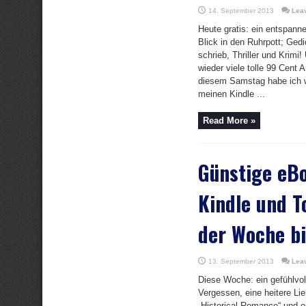
14. September 2013
Lea
Heute gratis: ein entspann
Blick in den Ruhrpott; Ged
schrieb, Thriller und Krimi!
wieder viele tolle 99 Cent
diesem Samstag habe ich 
meinen Kindle ...
Read More »
Günstige eBo
Kindle und T
der Woche bi
13. September 2013
Lea
Diese Woche: ein gefühlvo
Vergessen, eine heitere Li
„Historical Romance“ und e