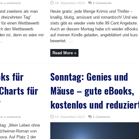
ve a comment
16. September 2013
2 Comments
und zweitens als man
Heute gratis: jede Menge Krimis und Thriller –
 dreizehnten Tag“
knallig, blutig, amüsant und romantisch! Und wie
 für einen Wettbewerb
stets gibt es wieder viele tolle 99 Cent Angebote.
ch den Wettbewerb
Auch an diesem Montag habe ich wieder eBooks
en ist, denn es wäre mir
auf meinen Kindle geladen, angeblättert und kurz
..
bewertet. ...
Read More »
ks für
Sonntag: Genies und
 Charts für
Mäuse – gute eBooks,
7
kostenlos und reduzier
ve a comment
15. September 2013
1 Comment
tag: „Mein Leben ohne
 Alzheimer-Roman von
ova. Auf Platz 2 der