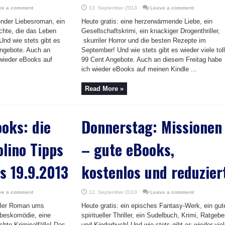
ve a comment
13. September 2013
Leave a comment
ender Liebesroman, ein
Heute gratis: eine herzerwärmende Liebe, ein
ichte, die das Leben
Gesellschaftskrimi, ein knackiger Drogenthriller,
 Und wie stets gibt es
skurriler Horror und die besten Rezepte im
 Angebote. Auch an
September! Und wie stets gibt es wieder viele tol
wieder eBooks auf
99 Cent Angebote. Auch an diesem Freitag habe
ich wieder eBooks auf meinen Kindle ...
Read More »
oks: die
Donnerstag: Missionen
olino Tipps
– gute eBooks,
s 19.9.2013
kostenlos und reduzier
ve a comment
12. September 2013
Leave a comment
ller Roman ums
Heute gratis: ein episches Fantasy-Werk, ein gut
ebeskomödie, eine
spiritueller Thriller, ein Sudelbuch, Krimi, Ratgebe
chte Kriminalfälle! Das
und Kinderbuch! Und wie stets gibt es wieder vie