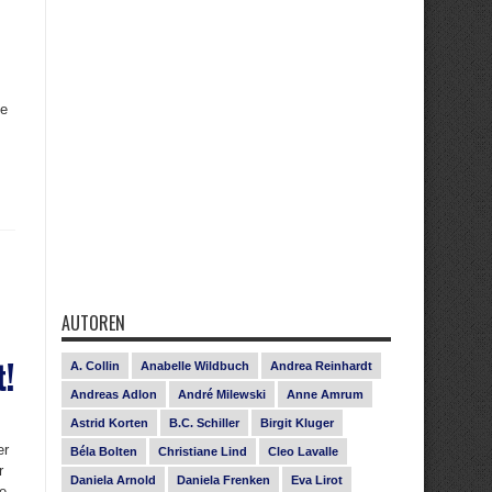
le
AUTOREN
t!
A. Collin
Anabelle Wildbuch
Andrea Reinhardt
Andreas Adlon
André Milewski
Anne Amrum
Astrid Korten
B.C. Schiller
Birgit Kluger
er
Béla Bolten
Christiane Lind
Cleo Lavalle
r
Daniela Arnold
Daniela Frenken
Eva Lirot
le