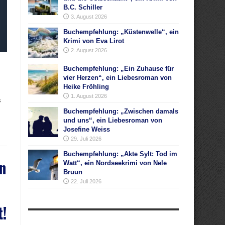
B.C. Schiller
3. August 2026
Buchempfehlung: „Küstenwelle“, ein
Krimi von Eva Lirot
2. August 2026
Buchempfehlung: „Ein Zuhause für
vier Herzen“, ein Liebesroman von
Heike Fröhling
1. August 2026
s
Buchempfehlung: „Zwischen damals
und uns“, ein Liebesroman von
Josefine Weiss
29. Juli 2026
Buchempfehlung: „Akte Sylt: Tod im
n
Watt“, ein Nordseekrimi von Nele
Bruun
22. Juli 2026
t!