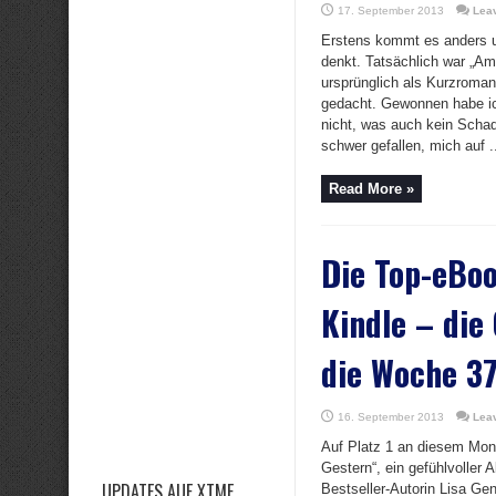
17. September 2013
Lea
Erstens kommt es anders 
denkt. Tatsächlich war „Am
ursprünglich als Kurzroman
gedacht. Gewonnen habe i
nicht, was auch kein Schad
schwer gefallen, mich auf .
Read More »
Die Top-eBoo
Kindle – die
die Woche 3
16. September 2013
Lea
Auf Platz 1 an diesem Mon
Gestern“, ein gefühlvoller
UPDATES AUF XTME
Bestseller-Autorin Lisa Gen