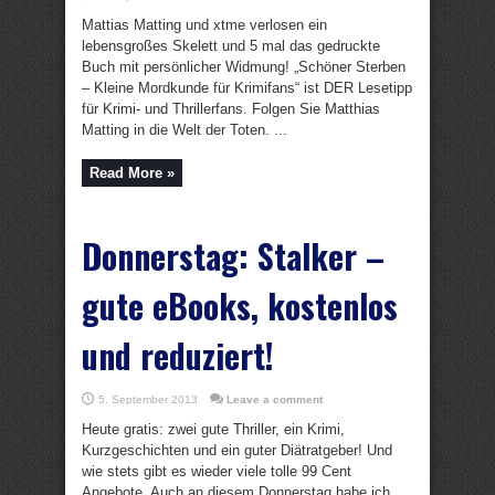
Mattias Matting und xtme verlosen ein
lebensgroßes Skelett und 5 mal das gedruckte
Buch mit persönlicher Widmung! „Schöner Sterben
– Kleine Mordkunde für Krimifans“ ist DER Lesetipp
für Krimi- und Thrillerfans. Folgen Sie Matthias
Matting in die Welt der Toten. ...
Read More »
Donnerstag: Stalker –
gute eBooks, kostenlos
und reduziert!
5. September 2013
Leave a comment
Heute gratis: zwei gute Thriller, ein Krimi,
Kurzgeschichten und ein guter Diätratgeber! Und
wie stets gibt es wieder viele tolle 99 Cent
Angebote. Auch an diesem Donnerstag habe ich