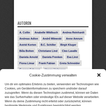
AUTOREN
A. Collin
Anabelle Wildbuch
Andrea Reinhardt
Andreas Adlon
André Milewski
Anne Amrum
Astrid Korten
B.C. Schiller
Birgit Kluger
Béla Bolten
Christiane Lind
Cleo Lavalle
Daniela Arnold
Daniela Frenken
Eva Lirot
Fiona Limar
Frank Fabian
Greta Schneider
Gunnar Schwarz
Hanna Holmgren
Cookie-Zustimmung verwalten
Heike Fröhling
Ina Glahe
Ivo Pala
J. Vellguth
Josefine Weiss
Karolyn Ciseau
Leander Rose
Um dir ein optimales Erlebnis zu bieten, verwenden wir Technologien wie
Leonie Haubrich
Lilly Labord
Livia Pipes
Cookies, um Geräteinformationen zu speichern und/oder darauf
zuzugreifen. Wenn du diesen Technologien zustimmst, können wir Daten
Malin Blunk
Marcus Hünnebeck
Martin Krist
wie das Surfverhalten oder eindeutige IDs auf dieser Website verarbeiten.
Melisa Schwermer
Nele Bruun
Nika Lubitsch
Wenn du deine Zustimmung nicht erteilst oder zurückziehst, können
bestimmte Merkmale und Funktionen beeinträchtigt werden.