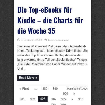
Die Top-eBooks für
Kindle – die Charts für
die Woche 35
3. September 2013
Leave a comment
Seit zwei Wochen auf Platz eins: der Ostfriesland-
Krimi „Teekomplott“. Neben diesem Krimi finden Sie
unter den Top 10 noch vier Thriller, darunter der
lang erwartete dritte Teil der „Seelenfischer“ Trilogie
„Die Akte Rosenthal“ von Hanni Münzer auf Platz 3.
Und ...
Read More »
« First
...
880
890
Page 903 of 1.004
900
«
903
901
902
904
905
»
910
920
930
...