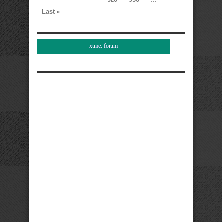
Last »
xtme: forum