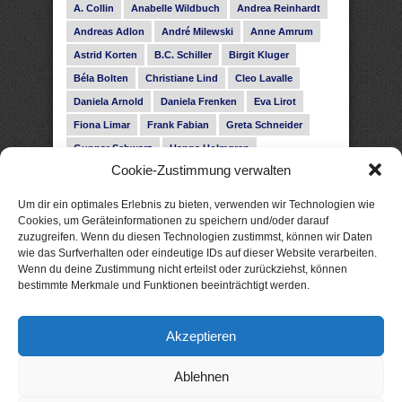
A. Collin
Anabelle Wildbuch
Andrea Reinhardt
Andreas Adlon
André Milewski
Anne Amrum
Astrid Korten
B.C. Schiller
Birgit Kluger
Béla Bolten
Christiane Lind
Cleo Lavalle
Daniela Arnold
Daniela Frenken
Eva Lirot
Fiona Limar
Frank Fabian
Greta Schneider
Gunnar Schwarz
Hanna Holmgren
Cookie-Zustimmung verwalten
Heike Fröhling
Ina Glahe
Ivo Pala
J. Vellguth
Josefine Weiss
Karolyn Ciseau
Leander Rose
Um dir ein optimales Erlebnis zu bieten, verwenden wir Technologien wie
Leonie Haubrich
Lilly Labord
Livia Pipes
Cookies, um Geräteinformationen zu speichern und/oder darauf
zuzugreifen. Wenn du diesen Technologien zustimmst, können wir Daten
Malin Blunk
Marcus Hünnebeck
Martin Krist
wie das Surfverhalten oder eindeutige IDs auf dieser Website verarbeiten.
Melisa Schwermer
Nele Bruun
Nika Lubitsch
Wenn du deine Zustimmung nicht erteilst oder zurückziehst, können
bestimmte Merkmale und Funktionen beeinträchtigt werden.
Noah Fitz
Nora Amelie
René Junge
Rose Snow
Roxann Hill
Sigrid Konopatzki
Akzeptieren
Silke Nowak
Subina Giuletti
Timo Leibig
Ablehnen