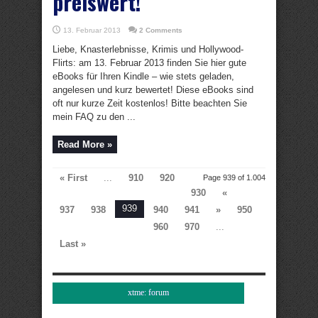
preiswert!
13. Februar 2013
2 Comments
Liebe, Knasterlebnisse, Krimis und Hollywood-
Flirts: am 13. Februar 2013 finden Sie hier gute
eBooks für Ihren Kindle – wie stets geladen,
angelesen und kurz bewertet! Diese eBooks sind
oft nur kurze Zeit kostenlos! Bitte beachten Sie
mein FAQ zu den ...
Read More »
« First
...
910
920
Page 939 of 1.004
930
«
939
937
938
940
941
»
950
960
970
...
Last »
xtme: forum