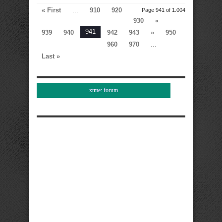
« First
...
910
920
Page 941 of 1.004
930
«
941
939
940
942
943
»
950
960
970
...
Last »
xtme: forum