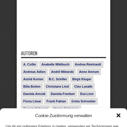
AUTOREN
A. Collin
Anabelle Wildbuch
Andrea Reinhardt
Andreas Adlon
André Milewski
Anne Amrum
Astrid Korten
B.C. Schiller
Birgit Kluger
Béla Bolten
Christiane Lind
Cleo Lavalle
Daniela Arnold
Daniela Frenken
Eva Lirot
Fiona Limar
Frank Fabian
Greta Schneider
Gunnar Schwarz
Hanna Holmgren
Cookie-Zustimmung verwalten
Heike Fröhling
Ina Glahe
Ivo Pala
J. Vellguth
Josefine Weiss
Karolyn Ciseau
Leander Rose
Um dir ein optimales Erlebnis zu bieten, verwenden wir Technologien wie