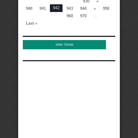
930
«
942
940
941
943
944
»
950
960
970
...
Last »
xtme: forum