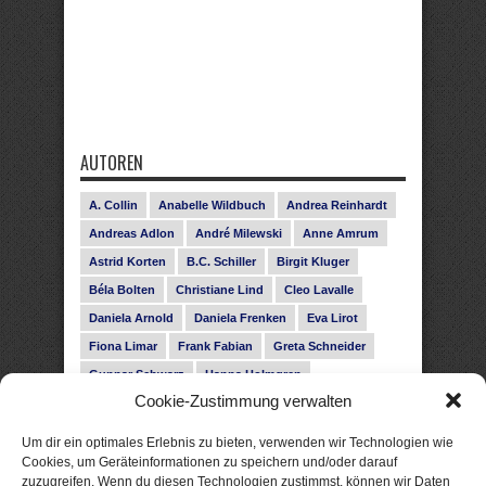
AUTOREN
A. Collin
Anabelle Wildbuch
Andrea Reinhardt
Andreas Adlon
André Milewski
Anne Amrum
Astrid Korten
B.C. Schiller
Birgit Kluger
Béla Bolten
Christiane Lind
Cleo Lavalle
Daniela Arnold
Daniela Frenken
Eva Lirot
Fiona Limar
Frank Fabian
Greta Schneider
Gunnar Schwarz
Hanna Holmgren
Cookie-Zustimmung verwalten
Heike Fröhling
Ina Glahe
Ivo Pala
J. Vellguth
Josefine Weiss
Karolyn Ciseau
Leander Rose
Um dir ein optimales Erlebnis zu bieten, verwenden wir Technologien wie
Leonie Haubrich
Lilly Labord
Livia Pipes
Cookies, um Geräteinformationen zu speichern und/oder darauf
zuzugreifen. Wenn du diesen Technologien zustimmst, können wir Daten