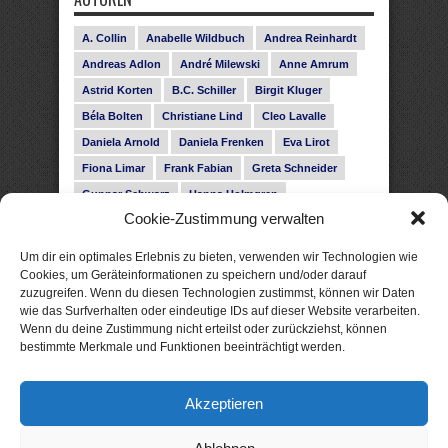
A. Collin
Anabelle Wildbuch
Andrea Reinhardt
Andreas Adlon
André Milewski
Anne Amrum
Astrid Korten
B.C. Schiller
Birgit Kluger
Béla Bolten
Christiane Lind
Cleo Lavalle
Daniela Arnold
Daniela Frenken
Eva Lirot
Fiona Limar
Frank Fabian
Greta Schneider
Gunnar Schwarz
Hanna Holmgren
Cookie-Zustimmung verwalten
Heike Fröhling
Ina Glahe
Ivo Pala
J. Vellguth
Josefine Weiss
Karolyn Ciseau
Leander Rose
Um dir ein optimales Erlebnis zu bieten, verwenden wir Technologien wie
Leonie Haubrich
Lilly Labord
Livia Pipes
Cookies, um Geräteinformationen zu speichern und/oder darauf
zuzugreifen. Wenn du diesen Technologien zustimmst, können wir Daten
Malin Blunk
Marcus Hünnebeck
Martin Krist
wie das Surfverhalten oder eindeutige IDs auf dieser Website verarbeiten.
Melisa Schwermer
Nele Bruun
Nika Lubitsch
Wenn du deine Zustimmung nicht erteilst oder zurückziehst, können
bestimmte Merkmale und Funktionen beeinträchtigt werden.
Noah Fitz
Nora Amelie
René Junge
Rose Snow
Roxann Hill
Sigrid Konopatzki
Akzeptieren
Silke Nowak
Subina Giuletti
Timo Leibig