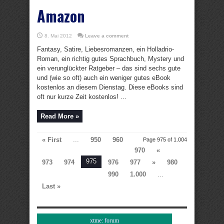
Amazon
8. Mai 2012
Leave a comment
Fantasy, Satire, Liebesromanzen, ein Holladrio-
Roman, ein richtig gutes Sprachbuch, Mystery und
ein verunglückter Ratgeber – das sind sechs gute
und (wie so oft) auch ein weniger gutes eBook
kostenlos an diesem Dienstag. Diese eBooks sind
oft nur kurze Zeit kostenlos! ...
Read More »
« First
...
950
960
Page 975 of 1.004
970
«
975
973
974
976
977
»
980
990
1.000
...
Last »
xtme: forum