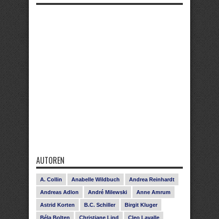
AUTOREN
A. Collin
Anabelle Wildbuch
Andrea Reinhardt
Andreas Adlon
André Milewski
Anne Amrum
Astrid Korten
B.C. Schiller
Birgit Kluger
Béla Bolten
Christiane Lind
Cleo Lavalle