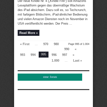
Der neue Kindle Nr. 4 („Kindle Fire“) soll Amazons
Leseplattform gegen das übermäßige Wachstum
des iPad absichern. Dazu soll es, so Techcrunch,
mit farbigem Bildschirm, iPad-ähnlicher Bedienung
und vielen Amazon Diensten noch im November in
USA veröffentlicht werden. Der Preis ...
Read More »
« First
...
970
980
Page 995 of 1.004
990
«
995
993
994
996
997
»
1.000
...
Last »
xtme: forum