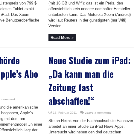
Listenpreis von 799 $
(mit 16 GB und Wifi): das ist ein Preis, den
 dieses Tablet exakt
offensichtlich kein anderer namhafter Hersteller
te iPad. Das Xoom
unterbieten kann. Das Motorola Xoom (Android)
tive Benutzeroberfläche
wird laut Reuters in der günstigsten (nur Wifi)
Version ...
Read More »
ehörde
Neue Studie zum iPad:
pple’s Abo
„Da kann man die
Zeitung fast
abschaffen!“
a comment
und die amerikanische
e begonnen, Apple’s
18. Februar 2011
Leave a comment
ng mit dem am
Stefan Heijnk von der Fachhochschule Hannover
onnementmodell „in einer
arbeitet an einer Studie zu iPad News Apps.
ffensichtlich liegt der
Untersucht wird neben den drei deutschen