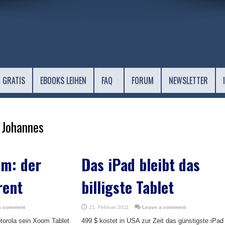
 GRATIS
EBOOKS LEIHEN
FAQ
FORUM
NEWSLETTER
 Johannes
om: der
Das iPad bleibt das
rent
billigste Tablet
a comment
21. Februar 2011
Leave a comment
torola sein Xoom Tablet
499 $ kostet in USA zur Zeit das günstigste iPad