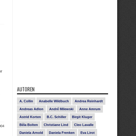
er
AUTOREN
%
A. Collin
Anabelle Wildbuch
Andrea Reinhardt
Andreas Adlon
André Milewski
Anne Amrum
Astrid Korten
B.C. Schiller
Birgit Kluger
Béla Bolten
Christiane Lind
Cleo Lavalle
004
Daniela Arnold
Daniela Frenken
Eva Lirot