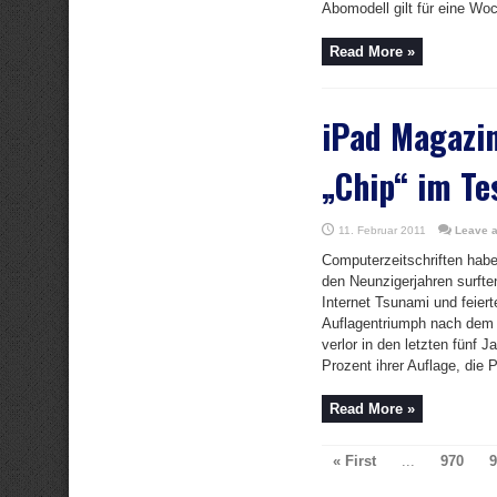
Abomodell gilt für eine Woc
Read More »
iPad Magazi
„Chip“ im Te
11. Februar 2011
Leave 
Computerzeitschriften habe
den Neunzigerjahren surft
Internet Tsunami und feiert
Auflagentriumph nach dem 
verlor in den letzten fünf 
Prozent ihrer Auflage, die P
Read More »
« First
...
970
9