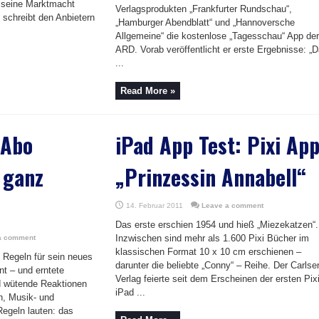
 seine Marktmacht
Verlagsprodukten „Frankfurter Rundschau“,
schreibt den Anbietern
„Hamburger Abendblatt“ und „Hannoversche
Allgemeine“ die kostenlose „Tagesschau“ App der
ARD. Vorab veröffentlicht er erste Ergebnisse: „
...
Read More »
 Abo
iPad App Test: Pixi Ap
s ganz
„Prinzessin Annabell“
14. Februar 2011
Leave a comment
Das erste erschien 1954 und hieß „Miezekatzen“.
Inzwischen sind mehr als 1.600 Pixi Bücher im
a comment
klassischen Format 10 x 10 cm erschienen –
 Regeln für sein neues
darunter die beliebte „Conny“ – Reihe. Der Carlse
t – und erntete
Verlag feierte seit dem Erscheinen der ersten Pix
d wütende Reaktionen
iPad ...
n, Musik- und
Regeln lauten: das