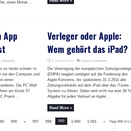
Read More »
he, einen Monat ...
n App
Verleger oder Apple:
st
Wem gehört das iPad?
a comment
8. Februar 2011
Leave a comment
n es heute schwer. In
Die Vereinigung der europäischen Zeitungsverleg
en sie den Computer und
(ENPA) reagiert verärgert auf die Forderung des
en einen
Apple Konzerns, bis spätestens 31.3.2011 alle
anderen. Die PC Welt
Zeitungsverkäufe auf dem iPad über das iTunes-
Jahren am Kiosk 57
System zu führen. Dabei wird nicht nur eine 30 
C Praxis ...
Abgabe für jeden Verkauf an Apple ...
Read More »
999
80
990
«
997
998
1.000
1.001
»
Page 999 of 1.
...