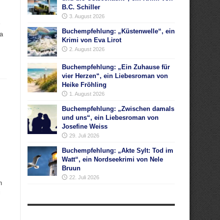
B.C. Schiller
3. August 2026
Buchempfehlung: „Küstenwelle“, ein
Da
Krimi von Eva Lirot
2. August 2026
Buchempfehlung: „Ein Zuhause für
vier Herzen“, ein Liebesroman von
Heike Fröhling
p
1. August 2026
Buchempfehlung: „Zwischen damals
und uns“, ein Liebesroman von
Josefine Weiss
29. Juli 2026
Buchempfehlung: „Akte Sylt: Tod im
Watt“, ein Nordseekrimi von Nele
Bruun
22. Juli 2026
n
i